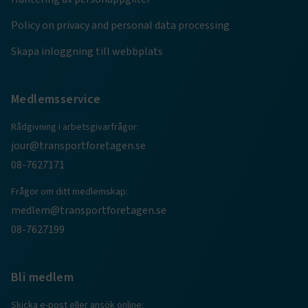
Policy on privacy and personal data processing
.AspNetCore.AuthCookie
transportforetagen.se
1 år
Skapa inloggning till webbplats
CookieScriptConsent
2
CookieScript
månader
www.transportforetagen.se
4 veckor
Medlemsservice
Rådgivning i arbetsgivarfrågor:
Google Privacy Policy
jour@transportforetagen.se
08-7627171
ARRAffinity
Session
Microsoft Corporation
.www.transportforetagen.se
Frågor om ditt medlemskap:
medlem@transportforetagen.se
08-7627199
Bli medlem
.EPiForm_BID
www.transportforetagen.se
2
månader
Skicka e-post eller ansök online:
4 veckor