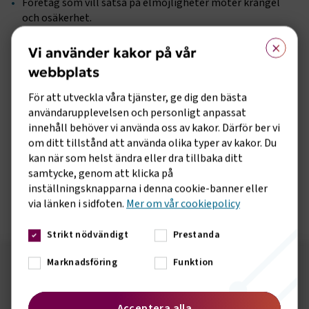
Företag som vill satsa på elmöjligheter möter krångel
och osäkerhet.
×
Regler och hantering ser olika ut beroende på var i landet
Vi använder kakor på vår
man finns.
webbplats
Det är svårt att veta hur lång tid det tar och vad det
För att utveckla våra tjänster, ge dig den bästa
kommer att kosta.
användarupplevelsen och personligt anpassat
Det är oklart vem som ansvarar för vad – och hur allt ska
innehåll behöver vi använda oss av kakor. Därför ber vi
hänga ihop.
om ditt tillstånd att använda olika typer av kakor. Du
kan när som helst ändra eller dra tillbaka ditt
Företag som vill ställa om stoppas av ett system som inte
samtycke, genom att klicka på
är byggt för det.
inställningsknapparna i denna cookie-banner eller
via länken i sidfoten.
Mer om vår cookiepolicy
Strikt nödvändigt
Prestanda
Sidomeny
Marknadsföring
Funktion
Följ oss på sociala medier!
Vill du hålla dig uppdaterad om vad vi gör? Följ oss i
Acceptera alla