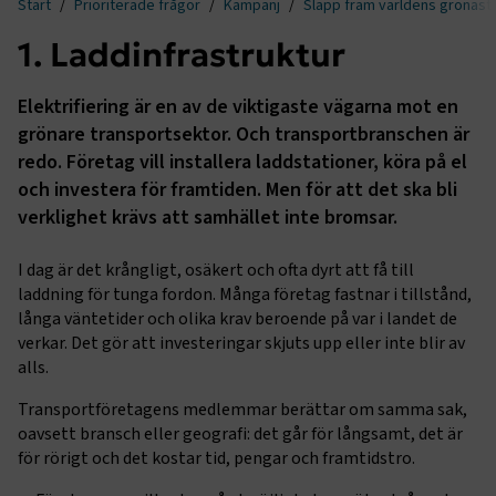
Start
Prioriterade frågor
Kampanj
Släpp fram världens grönast
1. Laddinfrastruktur
Elektrifiering är en av de viktigaste vägarna mot en
grönare transportsektor. Och transportbranschen är
redo. Företag vill installera laddstationer, köra på el
och investera för framtiden. Men för att det ska bli
verklighet krävs att samhället inte bromsar.
I dag är det krångligt, osäkert och ofta dyrt att få till
laddning för tunga fordon. Många företag fastnar i tillstånd,
långa väntetider och olika krav beroende på var i landet de
verkar. Det gör att investeringar skjuts upp eller inte blir av
alls.
Transportföretagens medlemmar berättar om samma sak,
oavsett bransch eller geografi: det går för långsamt, det är
för rörigt och det kostar tid, pengar och framtidstro.