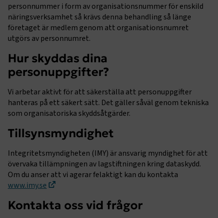
personnummer i form av organisationsnummer för enskild
näringsverksamhet så krävs denna behandling så länge
företaget är medlem genom att organisationsnumret
utgörs av personnumret.
Hur skyddas dina
personuppgifter?
.EPiForm_VisitorIdentifier
2
Episerver
månader
www.transportforetagen.se
4 veckor
Vi arbetar aktivt för att säkerställa att personuppgifter
hanteras på ett säkert sätt. Det gäller såväl genom tekniska
EPiStateMarker
www.transportforetagen.se
Session
som organisatoriska skyddsåtgärder.
Tillsynsmyndighet
Integritetsmyndigheten (IMY) är ansvarig myndighet för att
övervaka tillämpningen av lagstiftningen kring dataskydd.
Om du anser att vi agerar felaktigt kan du kontakta
Namn
Namn
Leverantör
Leverantör
/
Domän
/
Domän
Utgång
Utgång
Beskrivning
Beskrivning
www.imy.se
_ga_RNDBMR9CZZ
prev-
www.transportforetagen.se
.transportforetagen.se
1 år
1 år 11
Används för
Denna cookie an
Namn
Leverantör
/
Domän
Utgång
Beskrivning
search-
månader
att spara
Google Analytics
Kontakta oss vid frågor
terms
dina senaste
sessionstillstån
__Secure-
.youtube.com
5
Används av YouTube
sökningar
ROLLOUT_TOKEN
månader
för att hantera steg