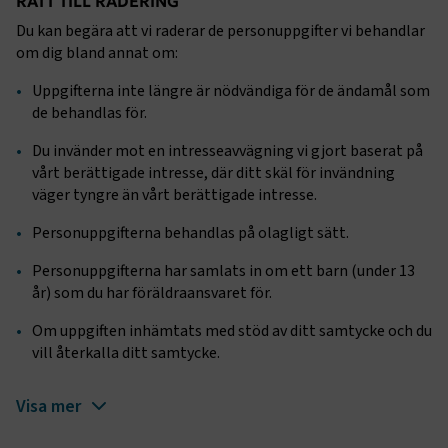
RÄTT TILL RADERING
Strikt nödvändiga kakor låter dig använda webbplatsen
Du kan begära att vi raderar de personuppgifter vi behandlar
genom att aktivera grundläggande funktioner, såsom
sidnavigering och åtkomst till säkra områden på
om dig bland annat om:
webbplatsen. Webbplatsen fungerar inte korrekt utan
dessa kakor.
Uppgifterna inte längre är nödvändiga för de ändamål som
de behandlas för.
Namn
Leverantör
/
Domän
Utgång
Du invänder mot en intresseavvägning vi gjort baserat på
.AspNetCore.Session
transportforetagen.se
Session
vårt berättigade intresse, där ditt skäl för invändning
väger tyngre än vårt berättigade intresse.
.AspNetCore.AuthCookie
transportforetagen.se
1 år
Personuppgifterna behandlas på olagligt sätt.
Personuppgifterna har samlats in om ett barn (under 13
CookieScriptConsent
2
CookieScript
år) som du har föräldraansvaret för.
månader
www.transportforetagen.se
4 veckor
Om uppgiften inhämtats med stöd av ditt samtycke och du
vill återkalla ditt samtycke.
Google Privacy Policy
Visa mer
ARRAffinity
Session
Microsoft Corporation
.www.transportforetagen.se