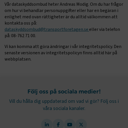
_ga_09KZSJWJKP
.transportforetagen.se
1 år 1
Denna cookie an
Vår dataskyddsombud heter Andreas Modig. Om du har frågor
4 veckor
lansering av nya
månad
Google Analytics
funktioner och
sessionstillstån
om hur vi behandlar personuppgifter eller har en begäran i
uppdateringar.
enlighet med ovan rättigheter är du alltid välkommen att
_ga_4JLND7P172
.transportforetagen.se
1 år 1
Denna cookie an
VISITOR_INFO1_LIVE
5
Denna cookie ställs 
Google LLC
månad
Google Analytics
kontakta oss på:
månader
av Youtube för att
.youtube.com
sessionstillstån
4 veckor
hålla reda på
dataskyddsombud@transportforetagen.se
eller via telefon
användarinställnin
ai_session
29
Detta cookie-na
Microsoft Corporation
på: 08-762 71 00.
för Youtube-videor
minuter
associerat med M
www.transportforetagen.se
inbäddade i
59
Application Insi
webbplatser; den k
sekunder
programvaran, 
Vi kan komma att göra ändringar i vår integritetspolicy. Den
också avgöra om
statisk användn
webbplatsbesökar
senaste versionen av integritetspolicyn finns alltid här på
telemetriinforma
använder den nya el
som bygger på A
webbplatsen.
gamla versionen av
molnplattformen
Youtube-gränssnitte
unik cookie för
identifierare.
YSC
Session
Denna cookie ställs 
Google LLC
av YouTube för att
.youtube.com
_ga
1 år 1
Detta cookie-na
Google LLC
spåra visningar av
månad
associerat med 
.transportforetagen.se
inbäddade videor.
Universal Analyti
en viktig uppdat
Följ oss på sociala medier!
__Secure-YNID
.youtube.com
5
Googles mer van
månader
analystjänst. D
Vill du hålla dig uppdaterad om vad vi gör? Följ oss i
4 veckor
används för att 
användare genom 
våra sociala kanaler.
ett slumpmässig
nummer som
klientidentifiera
varje sidförfråg
webbplats och a