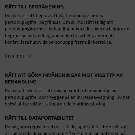
RÄTT TILL BEGRÄNSNING
Du har rätt att begära att vår behandling av dina
personuppgifter begränsas. Om du motsätter dig att
personuppgifterna vi behandlar är korrekta kan du begära en
begränsad behandling under den tid vi behöver för att
kontrollera huruvida personuppgifterna är korrekta.
.EPiForm_BID
www.transportforetagen.se
2
månader
4 veckor
Visa mer
RÄTT ATT GÖRA INVÄNDNINGAR MOT VISS TYP AV
BEHANDLING
Du har alltid en rätt att invända mot all behandling av
personuppgifter som bygger på en intresseavvägning. Du har
också alltid rätt att slippa direktmarknadsföring.
RÄTT TILL DATAPORTABILITET
Du har, som registrerad rätt till dataportabilitet om vår rätt
att behandla dina personuppgifter grundar sig antingen på
TF-XSRF-TOKEN
www.transportforetagen.se
Session