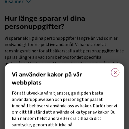
Visa mer
Hur länge sparar vi dina
personuppgifter?
Vi sparar aldrig dina personuppgifter längre än vad som är
nödvändigt för respektive ändamål. Vi har utarbetat
rensningsrutiner för att säkerställa att personuppgifter inte
sparas längre än vad som behövs för det specifika
ändamålet. Hur länge detta är varierar beroende på skälet
×
för behandlingen. Vissa uppgifter i bokföringen behöver p g a
Vi använder kakor på vår
lagstiftning t ex sparas minst sju år medan uppgifter om
webbplats
specialkost raderas inom någon vecka efter att
evenemanget är avslutat.
För att utveckla våra tjänster, ge dig den bästa
användarupplevelsen och personligt anpassat
Vad är dina rättigheter som
innehåll behöver vi använda oss av kakor. Därför ber vi
registrerad?
om ditt tillstånd att använda olika typer av kakor. Du
kan när som helst ändra eller dra tillbaka ditt
Som registrerad har du enligt gällande lagstiftning ett antal
samtycke, genom att klicka på
rättigheter. Hur du ska gå tillväga för att hantera dina