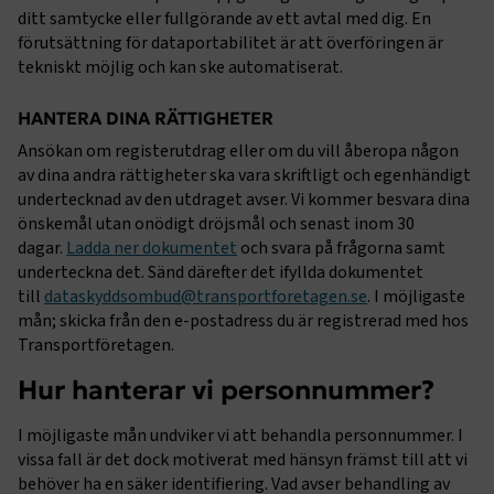
ditt samtycke eller fullgörande av ett avtal med dig. En
förutsättning för dataportabilitet är att överföringen är
tekniskt möjlig och kan ske automatiserat.
session
transportforetagen.shinyapps.io
Session
HANTERA DINA RÄTTIGHETER
Ansökan om registerutdrag eller om du vill åberopa någon
av dina andra rättigheter ska vara skriftligt och egenhändigt
undertecknad av den utdraget avser. Vi kommer besvara dina
e
önskemål utan onödigt dröjsmål och senast inom 30
dagar.
Ladda ner dokumentet
och svara på frågorna samt
ARRAffinitySameSite
Session
Microsoft Corporation
.www.transportforetagen.se
underteckna det. Sänd därefter det ifyllda dokumentet
till
dataskyddsombud@transportforetagen.se
. I möjligaste
mån; skicka från den e-postadress du är registrerad med hos
Transportföretagen.
Hur hanterar vi personnummer?
I möjligaste mån undviker vi att behandla personnummer. I
VISITOR_PRIVACY_METADATA
5
YouTube
månader
.youtube.com
vissa fall är det dock motiverat med hänsyn främst till att vi
4 veckor
behöver ha en säker identifiering. Vad avser behandling av