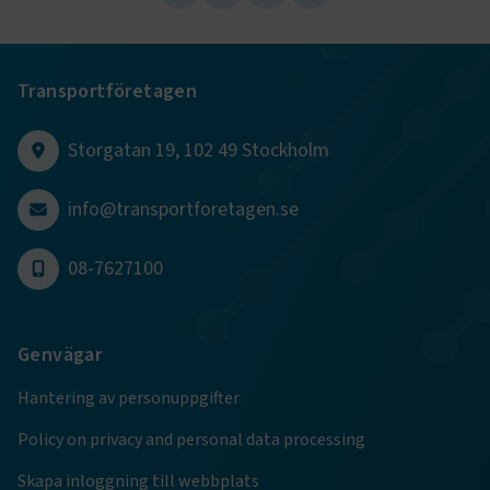
beräkna besökar-
kampanjdata fö
webbplatsanaly
ai_user
1 år
Detta cookie-na
Microsoft Corporation
associerat med M
www.transportforetagen.se
Transportföretagen
Application Insi
programvaran, 
statisk användn
Storgatan 19, 102 49 Stockholm
telemetriinforma
som bygger på A
molnplattformen
unik cookie för
info@transportforetagen.se
användaridentif
det möjligt att 
användare som 
till applikatione
08-7627100
Genvägar
Hantering av personuppgifter
Policy on privacy and personal data processing
Skapa inloggning till webbplats