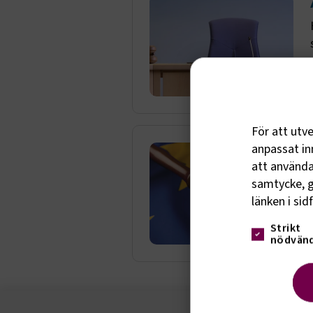
För att utv
anpassat inn
att använda 
samtycke, g
länken i sid
Strikt
nödvänd