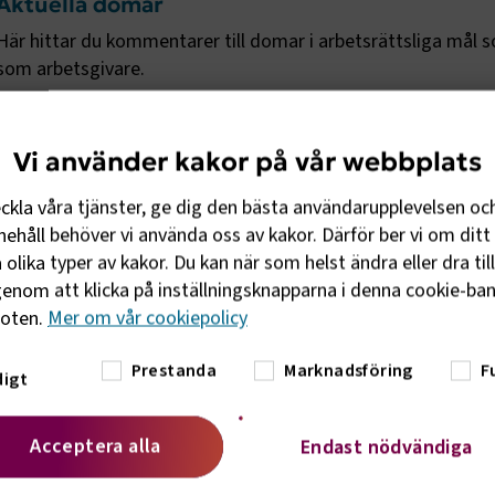
Aktuella domar
Här hittar du kommentarer till domar i arbetsrättsliga mål s
som arbetsgivare.
Vi använder kakor på vår webbplats
eckla våra tjänster, ge dig den bästa användarupplevelsen oc
ehåll behöver vi använda oss av kakor. Därför ber vi om ditt 
Domar 2017-2023
olika typer av kakor. Du kan när som helst ändra eller dra til
Här kan du läsa om relevanta AD-domar, EU-domar och Eur
enom att klicka på inställningsknapparna i denna cookie-bann
foten.
Mer om vår cookiepolicy
Prestanda
Marknadsföring
F
igt
Acceptera alla
Endast nödvändiga