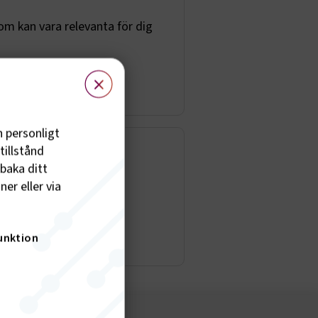
om kan vara relevanta för dig
×
h personligt
tillstånd
lbaka ditt
opadomar.
er eller via
unktion