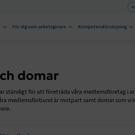
V
m
För dig som arbetsgivare
Kompetensförsörjning
och domar
r ständigt för att företräda våra medlemsföretag i a
åra medlemsförbund är motpart samt domar som vi int
vare.