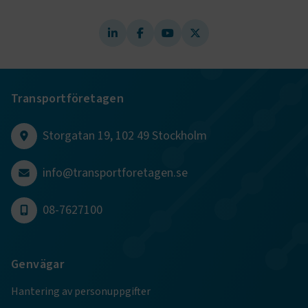
Transportföretagen
Storgatan 19, 102 49 Stockholm
info@transportforetagen.se
TF-XSRF-TOKEN
www.transportforetagen.se
Session
08-7627100
session
transportforetagen.shinyapps.io
Session
Genvägar
Hantering av personuppgifter