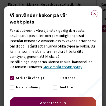
På den här sidan kan du ta del av statistik från
Rap
Trafiken i Sveriges hamnars medlemsföretag under
Sve
×
Vi använder kakor på vår
år 2026.
INFRASTRUKTUR
I
webbplats
För att utveckla våra tjänster, ge dig den bästa
användarupplevelsen och personligt anpassat
innehåll behöver vi använda oss av kakor. Därför ber vi
om ditt tillstånd att använda olika typer av kakor. Du
kan när som helst ändra eller dra tillbaka ditt
samtycke, genom att klicka på
TRANSPORT
FAKTA
inställningsknapparna i denna cookie-banner eller
via länken i sidfoten.
Mer om vår cookiepolicy
Transportstatistik för alla oss som är nördiga i just
transportsektorn
Strikt nödvändigt
Prestanda
Till Transportfakta
Marknadsföring
Funktion
Om transportbranschen
Acceptera alla