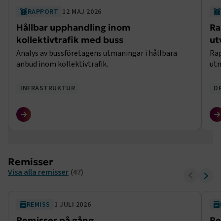
RAPPORT
12 MAJ 2026
Hållbar upphandling inom
Ra
kollektivtrafik med buss
ut
Analys av bussföretagens utmaningar i hållbara
Rap
anbud inom kollektivtrafik.
utm
INFRASTRUKTUR
D
Remisser
Visa alla remisser
(47)
REMISS
1 JULI 2026
Remisser på gång
Re