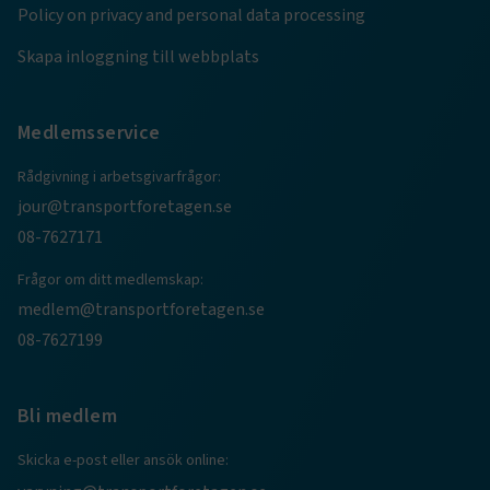
e
Policy on privacy and personal data processing
ARRAffinitySameSite
Session
Microsoft Corporation
.www.transportforetagen.se
Skapa inloggning till webbplats
Medlemsservice
Rådgivning i arbetsgivarfrågor:
jour@transportforetagen.se
VISITOR_PRIVACY_METADATA
5
YouTube
månader
.youtube.com
08-7627171
4 veckor
Frågor om ditt medlemskap:
medlem@transportforetagen.se
08-7627199
Bli medlem
.EPiForm_VisitorIdentifier
2
Episerver
Skicka e-post eller ansök online:
månader
www.transportforetagen.se
4 veckor