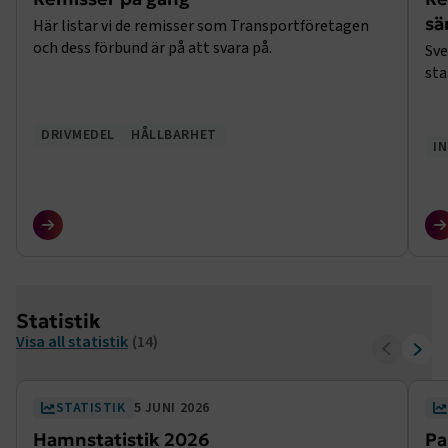
sä
Här listar vi de remisser som Transportföretagen
och dess förbund är på att svara på.
Sve
sta
DRIVMEDEL
HÅLLBARHET
I
Statistik
Visa all statistik
(14)
STATISTIK
5 JUNI 2026
Hamnstatistik 2026
Pa