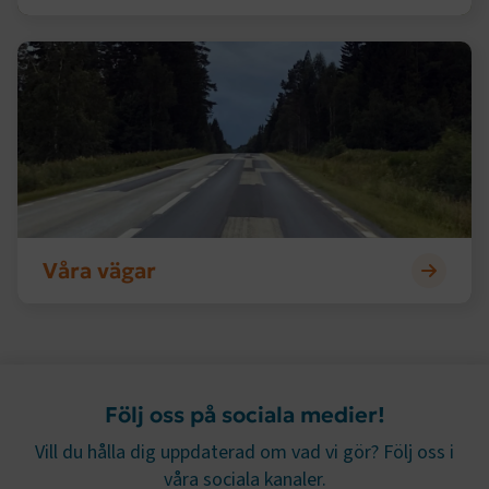
.AspNetCore.AuthCookie
transportforetagen.se
1 år
Våra vägar
CookieScriptConsent
2
CookieScript
månader
www.transportforetagen.se
4 veckor
Google Privacy Policy
ARRAffinity
Session
Microsoft Corporation
Våra vägar
.www.transportforetagen.se
Följ oss på sociala medier!
.EPiForm_BID
www.transportforetagen.se
2
Vill du hålla dig uppdaterad om vad vi gör? Följ oss i
månader
4 veckor
våra sociala kanaler.