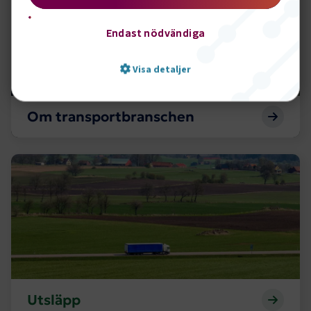
Endast nödvändiga
Visa detaljer
Om transportbranschen
Strikt nödvändigt
Prestanda
Marknadsföring
Funktion
Utsläpp
Strikt nödvändiga kakor låter dig använda webbplatsen
genom att aktivera grundläggande funktioner, såsom
sidnavigering och åtkomst till säkra områden på
webbplatsen. Webbplatsen fungerar inte korrekt utan
dessa kakor.
Namn
Leverantör
/
Domän
Utgång
.AspNetCore.Session
transportforetagen.se
Session
Utsläpp