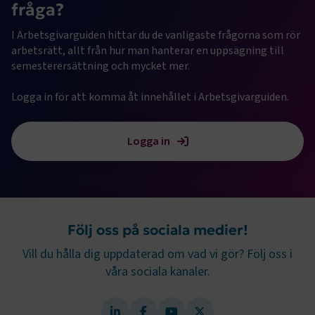
Funktion
fråga?
I Arbetsgivarguiden hittar du de vanligaste frågorna som rör 
Strikt nödvändiga kakor låter dig använda webbplatsen
genom att aktivera grundläggande funktioner, såsom
arbetsrätt, allt från hur man hanterar en uppsägning till 
sidnavigering och åtkomst till säkra områden på
semesterersättning och mycket mer. 

webbplatsen. Webbplatsen fungerar inte korrekt utan
dessa kakor.
Logga in för att komma åt innehållet i Arbetsgivarguiden.
Namn
Leverantör
/
Domän
Utgång
.AspNetCore.Session
transportforetagen.se
Session
Logga in
.AspNetCore.AuthCookie
transportforetagen.se
1 år
Följ oss på sociala medier!
CookieScriptConsent
2
CookieScript
månader
www.transportforetagen.se
4 veckor
Vill du hålla dig uppdaterad om vad vi gör? Följ oss i
våra sociala kanaler.
Google Privacy Policy