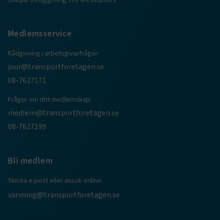
TF-XSRF-TOKEN
www.transportforetagen.se
Session
Medlemsservice
session
transportforetagen.shinyapps.io
Session
Rådgivning i arbetsgivarfrågor:
jour@transportforetagen.se
08-7627171
Frågor om ditt medlemskap:
medlem@transportforetagen.se
e
08-7627199
ARRAffinitySameSite
Session
Microsoft Corporation
.www.transportforetagen.se
Bli medlem
Skicka e-post eller ansök online:
varvning@transportforetagen.se
VISITOR_PRIVACY_METADATA
5
YouTube
månader
.youtube.com