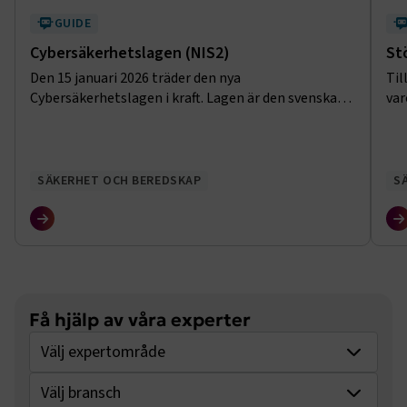
GUIDE
Cybersäkerhetslagen (NIS2)
St
Den 15 januari 2026 träder den nya
Til
Cybersäkerhetslagen i kraft. Lagen är den svenska
var
implementeringen av NIS2-direktivet från EU, med
För
syfte att stärka unionens företag mot digitala
av 
angrepp och hot.
säl
sär
SÄKERHET OCH BEREDSKAP
S
Få hjälp av våra experter
Välj expertområde
Välj bransch