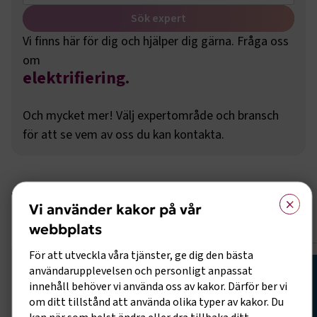
Sök expert
bussregler land för land
.
Vi finns här för dig och hjälper dig gärna. Fråga oss
cabotage
.
om
elektrifiering
.
eu-regler
.
fair transport
.
Och mycket mer! Välj expertområde och bransch
färdskrivare
.
för att se vem av oss du kan kontakta.
vägunderhåll
.
kör- och vilotider
.
logistik
.
regelförenkling
.
×
Verktyg
Vi använder kakor på vår
skatter
.
säkerhet och beredskap
.
webbplats
upphandling
.
För att utveckla våra tjänster, ge dig den bästa
bussregler land för land
.
användarupplevelsen och personligt anpassat
innehåll behöver vi använda oss av kakor. Därför ber vi
om ditt tillstånd att använda olika typer av kakor. Du