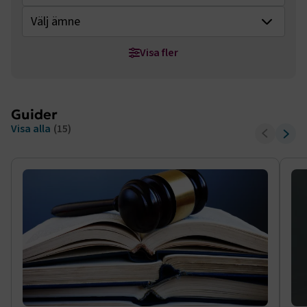
Välj ämne
Visa fler
Rensa alla filter
Vad vill du utforska?
Guider
Självtester
Guider
Visa alla
(15)
Verktyg