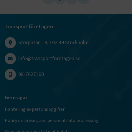
ARRAffinity
Session
Microsoft Corporation
.www.transportforetagen.se
Transportföretagen
Storgatan 19, 102 49 Stockholm
.EPiForm_BID
www.transportforetagen.se
2
info@transportforetagen.se
månader
4 veckor
08-7627100
Genvägar
Hantering av personuppgifter
Policy on privacy and personal data processing
Skapa inloggning till webbplats