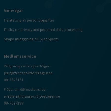
Google Privacy Policy
Genvägar
ARRAffinity
Session
Microsoft Corporation
Hantering av personuppgifter
.www.transportforetagen.se
Policy on privacy and personal data processing
Skapa inloggning till webbplats
Medlemsservice
.EPiForm_BID
www.transportforetagen.se
2
månader
4 veckor
Rådgivning i arbetsgivarfrågor:
jour@transportforetagen.se
08-7627171
Frågor om ditt medlemskap:
medlem@transportforetagen.se
08-7627199