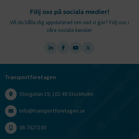
Strikt nödvändigt
Prestanda
Följ oss på sociala medier!
Marknadsföring
Funktion
Vill du hålla dig uppdaterad om vad vi gör? Följ oss i
våra sociala kanaler.
Strikt nödvändiga kakor låter dig använda webbplatsen
genom att aktivera grundläggande funktioner, såsom
sidnavigering och åtkomst till säkra områden på
webbplatsen. Webbplatsen fungerar inte korrekt utan
dessa kakor.
Namn
Leverantör
/
Domän
Utgång
.AspNetCore.Session
transportforetagen.se
Session
Transportföretagen
Storgatan 19, 102 49 Stockholm
.AspNetCore.AuthCookie
transportforetagen.se
1 år
info@transportforetagen.se
CookieScriptConsent
2
CookieScript
månader
www.transportforetagen.se
4 veckor
08-7627100