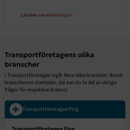
genom att aktivera grundläggande funktioner, såsom
sidnavigering och åtkomst till säkra områden på
webbplatsen. Webbplatsen fungerar inte korrekt utan
Läs mer om utbildningen
dessa kakor.
Namn
Leverantör
/
Domän
Utgång
.AspNetCore.Session
transportforetagen.se
Session
Transportföretagens olika
.AspNetCore.AuthCookie
transportforetagen.se
1 år
branscher
I Transportföretagen ingår flera olika branscher. Besök
CookieScriptConsent
2
CookieScript
månader
branschernas startsidor, där kan du ta del av viktiga
www.transportforetagen.se
4 veckor
frågor för respektive bransch.
Google Privacy Policy
Transportföretagen Flyg
ARRAffinity
Session
Microsoft Corporation
.www.transportforetagen.se
Transportföretagen Flyg