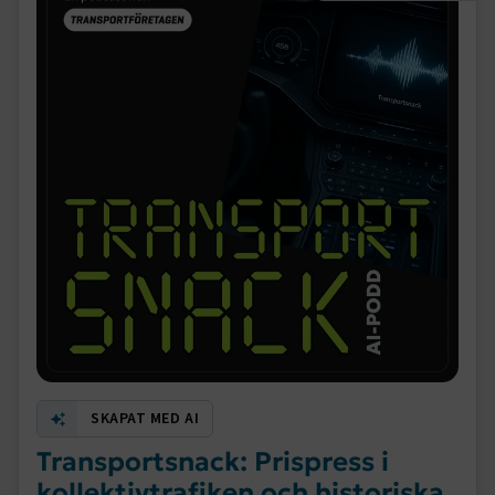
SKAPAT MED AI
Transportsnack: Prispress i
kollektivtrafiken och historiska