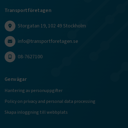
webbplatsanaly
Transportföretagen
ai_user
1 år
Detta cookie-na
Microsoft Corporation
associerat med M
www.transportforetagen.se
Application Insi
programvaran, 
Storgatan 19, 102 49 Stockholm
statisk användn
telemetriinforma
som bygger på A
molnplattformen
info@transportforetagen.se
unik cookie för
användaridentif
det möjligt att 
08-7627100
användare som 
till applikatione
Genvägar
Hantering av personuppgifter
Policy on privacy and personal data processing
Skapa inloggning till webbplats