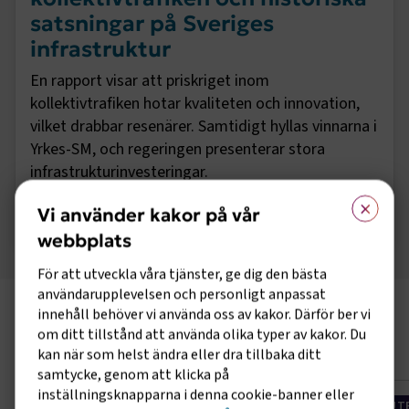
satsningar på Sveriges
infrastruktur
En rapport visar att priskriget inom
kollektivtrafiken hotar kvaliteten och innovation,
vilket drabbar resenärer. Samtidigt hyllas vinnarna i
Yrkes-SM, och regeringen presenterar stora
infrastrukturinvesteringar.
×
Vi använder kakor på vår
00:00
-
02:23
webbplats
För att utveckla våra tjänster, ge dig den bästa
användarupplevelsen och personligt anpassat
Utbildningar och event
innehåll behöver vi använda oss av kakor. Därför ber vi
om ditt tillstånd att använda olika typer av kakor. Du
Till alla utbildningar och event
kan när som helst ändra eller dra tillbaka ditt
samtycke, genom att klicka på
inställningsknapparna i denna cookie-banner eller
KOMMANDE
UT