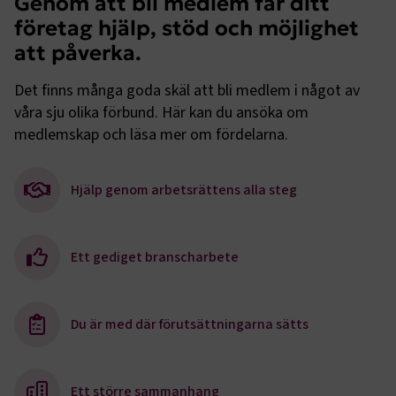
Genom att bli medlem får ditt
företag hjälp, stöd och möjlighet
att påverka.
Det finns många goda skäl att bli medlem i något av
våra sju olika förbund. Här kan du ansöka om
.EPiForm_VisitorIdentifier
2
Episerver
månader
www.transportforetagen.se
medlemskap och läsa mer om fördelarna.
4 veckor
EPiStateMarker
www.transportforetagen.se
Session
Hjälp genom arbetsrättens alla steg
Ett gediget branscharbete
Namn
Namn
Leverantör
Leverantör
/
Domän
/
Domän
Utgång
Utgång
Beskrivning
Beskrivning
Du är med där förutsättningarna sätts
_ga_RNDBMR9CZZ
prev-
www.transportforetagen.se
.transportforetagen.se
1 år
1 år 11
Används för
Denna cookie an
Namn
Leverantör
/
Domän
Utgång
Beskrivning
search-
månader
att spara
Google Analytics
terms
dina senaste
sessionstillstån
__Secure-
.youtube.com
5
Används av YouTube
sökningar
ROLLOUT_TOKEN
månader
för att hantera steg
_ga_09KZSJWJKP
.transportforetagen.se
1 år 1
Denna cookie an
4 veckor
lansering av nya
Ett större sammanhang
månad
Google Analytics