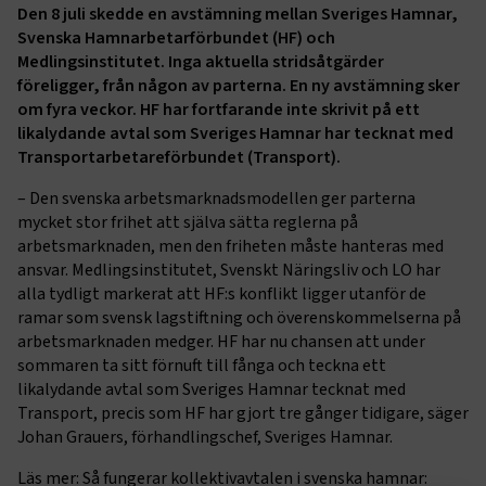
Den 8 juli skedde en avstämning mellan Sveriges Hamnar,
Svenska Hamnarbetarförbundet (HF) och
Medlingsinstitutet. Inga aktuella stridsåtgärder
föreligger, från någon av parterna. En ny avstämning sker
om fyra veckor. HF har fortfarande inte skrivit på ett
likalydande avtal som Sveriges Hamnar har tecknat med
Transportarbetareförbundet (Transport).
– Den svenska arbetsmarknadsmodellen ger parterna
mycket stor frihet att själva sätta reglerna på
arbetsmarknaden, men den friheten måste hanteras med
ansvar. Medlingsinstitutet, Svenskt Näringsliv och LO har
alla tydligt markerat att HF:s konflikt ligger utanför de
ramar som svensk lagstiftning och överenskommelserna på
arbetsmarknaden medger. HF har nu chansen att under
sommaren ta sitt förnuft till fånga och teckna ett
likalydande avtal som Sveriges Hamnar tecknat med
Transport, precis som HF har gjort tre gånger tidigare, säger
Johan Grauers, förhandlingschef, Sveriges Hamnar.
Läs mer: Så fungerar kollektivavtalen i svenska hamnar: