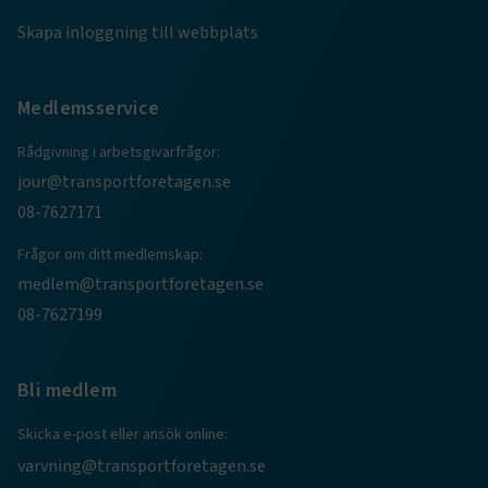
.AspNetCore.AuthCookie
transportforetagen.se
1 år
Skapa inloggning till webbplats
CookieScriptConsent
2
CookieScript
Medlemsservice
månader
www.transportforetagen.se
4 veckor
Rådgivning i arbetsgivarfrågor:
jour@transportforetagen.se
Google Privacy Policy
08-7627171
ARRAffinity
Session
Microsoft Corporation
Frågor om ditt medlemskap:
.www.transportforetagen.se
medlem@transportforetagen.se
08-7627199
Bli medlem
.EPiForm_BID
www.transportforetagen.se
2
Skicka e-post eller ansök online:
månader
4 veckor
varvning@transportforetagen.se