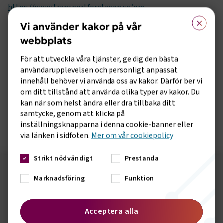
https://www.transportforetagen.se/om-
×
oss/transportforetagen-hamn/information-om-
Vi använder kakor på vår
andrahandsavtalet/
webbplats
Läs mer om aktuell konflikt i hamnarna:
För att utveckla våra tjänster, ge dig den bästa
https://www.transportforetagen.se/om-
användarupplevelsen och personligt anpassat
oss/transportforetagen-hamn/varsel-hamn/
innehåll behöver vi använda oss av kakor. Därför ber vi
Läs mer om konsekvenserna av en total strejk i svenska
om ditt tillstånd att använda olika typer av kakor. Du
hamnar:
kan när som helst ändra eller dra tillbaka ditt
https://www.transportforetagen.se/om-
samtycke, genom att klicka på
oss/transportforetagen-hamn/rapport---sverige-stannar/
inställningsknapparna i denna cookie-banner eller
via länken i sidfoten.
Mer om vår cookiepolicy
Strikt nödvändigt
Prestanda
Följ oss på sociala medier!
Marknadsföring
Funktion
Vill du hålla dig uppdaterad om vad vi gör? Följ oss i
våra sociala kanaler.
Acceptera alla