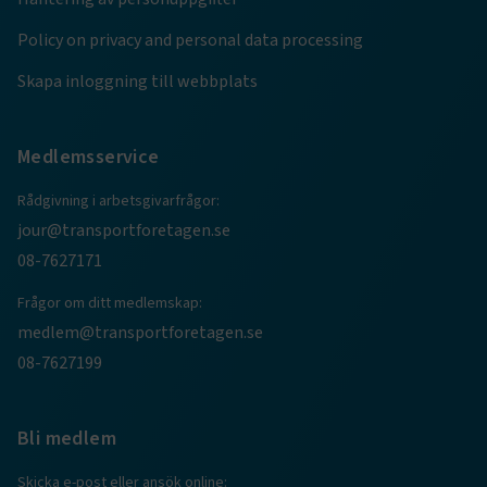
.youtube.com
4 veckor
Policy on privacy and personal data processing
Skapa inloggning till webbplats
Medlemsservice
Rådgivning i arbetsgivarfrågor:
.EPiForm_VisitorIdentifier
2
Episerver
jour@transportforetagen.se
månader
www.transportforetagen.se
4 veckor
08-7627171
EPiStateMarker
www.transportforetagen.se
Session
Frågor om ditt medlemskap:
medlem@transportforetagen.se
08-7627199
Bli medlem
Namn
Namn
Leverantör
Leverantör
/
Domän
/
Domän
Utgång
Utgång
Beskrivning
Beskrivning
_ga_RNDBMR9CZZ
prev-
www.transportforetagen.se
.transportforetagen.se
1 år
1 år 11
Används för
Denna cookie an
Skicka e-post eller ansök online:
Namn
Leverantör
/
Domän
Utgång
Beskrivning