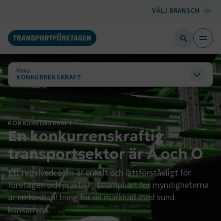
VÄLJ BRANSCH
Meny
KONKURRENSKRAFT
KONKURRENSKRAFT
En konkurrenskraftig
transportsektor är A och O
Ett regelverk som är enkelt och lättförståeligt för
företagen och praktiskt tillämpbart för myndigheterna
är en förutsättning för en marknad med sund
konkurrens.