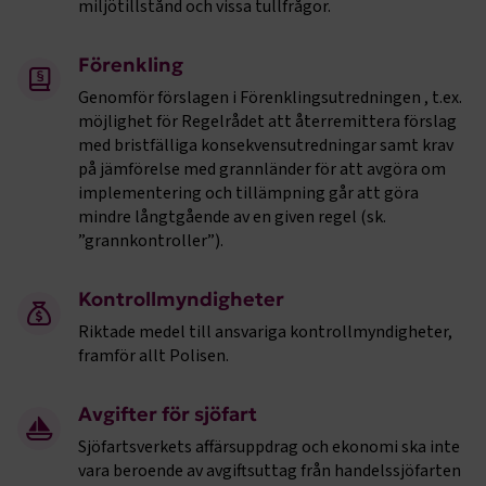
miljötillstånd och vissa tullfrågor.
Marknadsföring
Funktion
Strikt nödvändiga kakor låter dig använda webbplatsen
Förenkling
genom att aktivera grundläggande funktioner, såsom
Genomför förslagen i Förenklingsutredningen , t.ex.
sidnavigering och åtkomst till säkra områden på
möjlighet för Regelrådet att återremittera förslag
webbplatsen. Webbplatsen fungerar inte korrekt utan
dessa kakor.
med bristfälliga konsekvensutredningar samt krav
på jämförelse med grannländer för att avgöra om
Namn
Leverantör
/
Domän
Utgång
implementering och tillämpning går att göra
mindre långtgående av en given regel (sk.
.AspNetCore.Session
transportforetagen.se
Session
”grannkontroller”).
.AspNetCore.AuthCookie
transportforetagen.se
1 år
Kontrollmyndigheter
Riktade medel till ansvariga kontrollmyndigheter,
framför allt Polisen.
CookieScriptConsent
2
CookieScript
månader
www.transportforetagen.se
4 veckor
Avgifter för sjöfart
Sjöfartsverkets affärsuppdrag och ekonomi ska inte
Google Privacy Policy
vara beroende av avgiftsuttag från handelssjöfarten