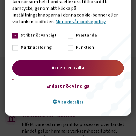
kan när som helst ändra eller dra tillbaka ditt
samtycke, genom att klicka på
inställningsknapparna i denna cookie-banner eller
via länken i sidfoten.
Mer om vår cookiepolicy
Strikt nödvändigt
Prestanda
Marknadsföring
Funktion
Acceptera alla
Våra exempel på åtgärder
Det finns mycket som behövs göras för att stärka
Endast nödvändiga
konkurrenskraften hos svenska transportföretag. Här
hittar ni några exempel på vad som behöver göras.
Visa detaljer
Tillstånd för hamnar
Effektivare och mer jämlika processer över landet
Strikt nödvändigt
Prestanda
när det gäller hamnars verksamhetstillstånd,