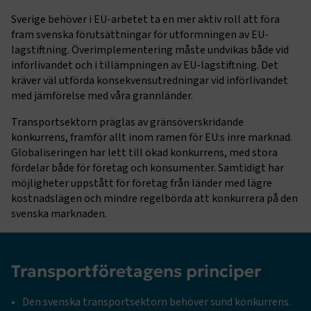
Sverige behöver i EU-arbetet ta en mer aktiv roll att föra
fram svenska förutsättningar för utformningen av EU-
lagstiftning. Överimplementering måste undvikas både vid
införlivandet och i tillämpningen av EU-lagstiftning. Det
kräver väl utförda konsekvensutredningar vid införlivandet
med jämförelse med våra grannländer.
Transportsektorn präglas av gränsöverskridande
konkurrens, framför allt inom ramen för EU:s inre marknad.
Globaliseringen har lett till ökad konkurrens, med stora
fördelar både för företag och konsumenter. Samtidigt har
möjligheter uppstått för företag från länder med lägre
kostnadslägen och mindre regelbörda att konkurrera på den
svenska marknaden.
Transportföretagens principer
Den svenska transportsektorn behöver sund konkurrens.