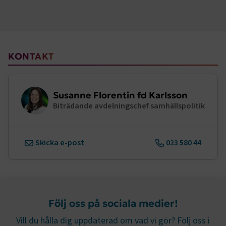
ARRAffinity
Session
Microsoft Corporation
.www.transportforetagen.se
KONTAKT
Susanne Florentin fd Karlsson
.EPiForm_BID
www.transportforetagen.se
2
månader
Biträdande avdelningschef samhällspolitik
4 veckor
Skicka e-post
023 580 44
Följ oss på sociala medier!
Vill du hålla dig uppdaterad om vad vi gör? Följ oss i