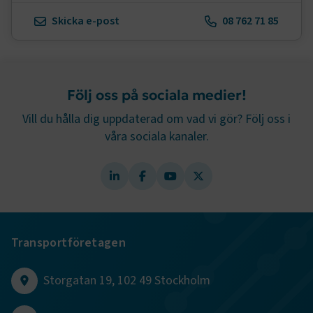
Skicka e-post
08 762 71 85
VISITOR_PRIVACY_METADATA
5
YouTube
månader
.youtube.com
4 veckor
Följ oss på sociala medier!
Vill du hålla dig uppdaterad om vad vi gör? Följ oss i
våra sociala kanaler.
.EPiForm_VisitorIdentifier
2
Episerver
månader
www.transportforetagen.se
4 veckor
Transportföretagen
EPiStateMarker
www.transportforetagen.se
Session
Storgatan 19, 102 49 Stockholm