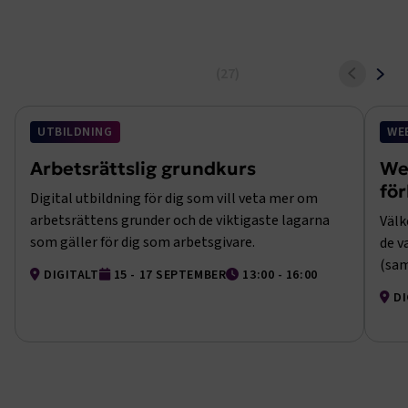
Utbildningar och event
Till alla utbildningar och event
UTBILDNING
WE
Arbetsrättslig grundkurs
We
fö
Digital utbildning för dig som vill veta mer om
arbetsrättens grunder och de viktigaste lagarna
Välk
som gäller för dig som arbetsgivare.
de v
(sam
DIGITALT
15 - 17 SEPTEMBER
13:00 - 16:00
intr
DI
E-utbildning