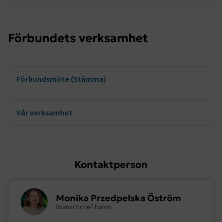
Förbundets verksamhet
TF-XSRF-TOKEN
www.transportforetagen.se
Session
Förbundsmöte (Stämma)
session
transportforetagen.shinyapps.io
Session
Vår verksamhet
e
Kontaktperson
ARRAffinitySameSite
Session
Microsoft Corporation
.www.transportforetagen.se
Monika Przedpelska Öström
Branschchef Hamn