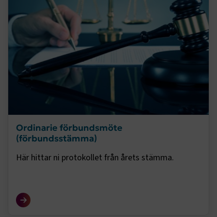
4 veckor
Google Privacy Policy
ARRAffinity
Session
Microsoft Corporation
.www.transportforetagen.se
Ordinarie förbundsmöte
(förbundsstämma)
.EPiForm_BID
www.transportforetagen.se
2
månader
4 veckor
Här hittar ni protokollet från årets stämma.