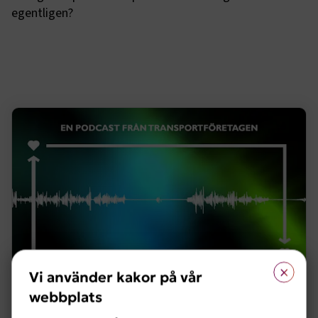
egentligen?
×
Vi använder kakor på vår
webbplats
När krisen kommer – transporternas dolda