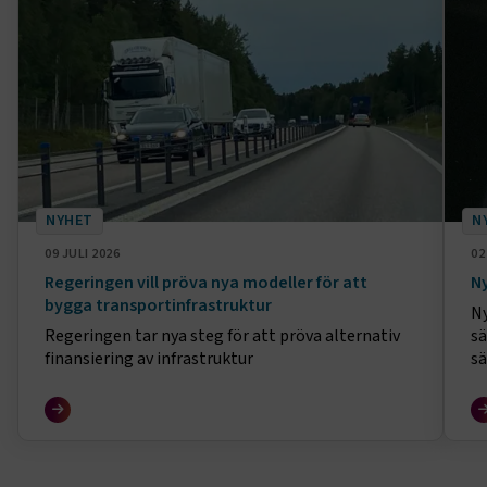
NYHET
N
09 JULI 2026
02
Regeringen vill pröva nya modeller för att
Ny
bygga transportinfrastruktur
Ny
Regeringen tar nya steg för att pröva alternativ
sä
finansiering av infrastruktur
sä
el