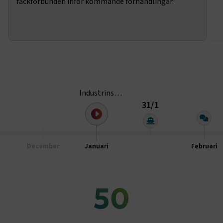
fackförbunden inför kommande förhandlingar.
sidnavigering och åtkomst till säkra områden på
webbplatsen. Webbplatsen fungerar inte korrekt utan
dessa kakor.
Namn
Leverantör
/
Domän
Utgång
.AspNetCore.Session
transportforetagen.se
Session
.AspNetCore.AuthCookie
transportforetagen.se
1 år
Industrins
förhandlingar startar
31/1
och
CookieScriptConsent
2
CookieScript
Transportföretagen
månader
www.transportforetagen.se
4 veckor
börjar växla yrkanden
December
Januari
Februari
Google Privacy Policy
50
ARRAffinity
Session
Microsoft Corporation
.www.transportforetagen.se