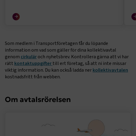
(SPF) för piloterna på Braathens. Därmed upphör
(S
alla varsel om stridsåtgärder och risken för strejk
AB
är över.
på
Som medlem i Transportföretagen får du löpande
information om vad som gäller för dina kollektivavtal
genom
cirkulär
och nyhetsbrev. Kontrollera gärna att vi har
rätt
kontaktuppgifter
till ert företag, så att ni inte missar
viktig information. Du kan också ladda ner
kollektivavtalen
kostnadsfritt från webben.
Om avtalsrörelsen