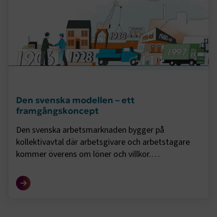
Den svenska modellen – ett
framgångskoncept
Den svenska arbetsmarknaden bygger på
kollektivavtal där arbetsgivare och arbetstagare
kommer överens om löner och villkor.
Transportföretagen förhandlar omkring 50 avtal
varje avtalsrörelse. Men hur fungerar den svenska
modellen?