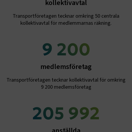
kollektivavtal
Transportföretagen tecknar omkring 50 centrala
kollektivavtal för medlemmarnas räkning.
.EPiForm_BID
www.transportforetagen.se
2
månader
4 veckor
9 200
medlemsföretag
Transportföretagen tecknar kollektivavtal för omkring
9 200 medlemsföretag
206 000
TF-XSRF-TOKEN
www.transportforetagen.se
Session
anställda