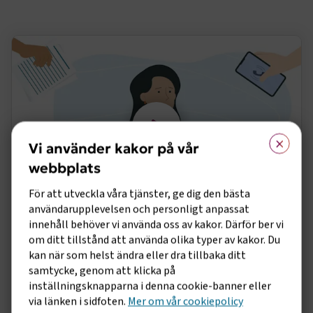
×
Vi använder kakor på vår
webbplats
För att utveckla våra tjänster, ge dig den bästa
användarupplevelsen och personligt anpassat
innehåll behöver vi använda oss av kakor. Därför ber vi
Myter om kollektivavtal
om ditt tillstånd att använda olika typer av kakor. Du
kan när som helst ändra eller dra tillbaka ditt
Har du gått på myterna om kollektivavtal?
samtycke, genom att klicka på
Kollektivavtal ger branschanpassade villkor som
inställningsknapparna i denna cookie-banner eller
främjar stabiliteten på arbetsplatsen. Det blir
via länken i sidfoten.
Mer om vår cookiepolicy