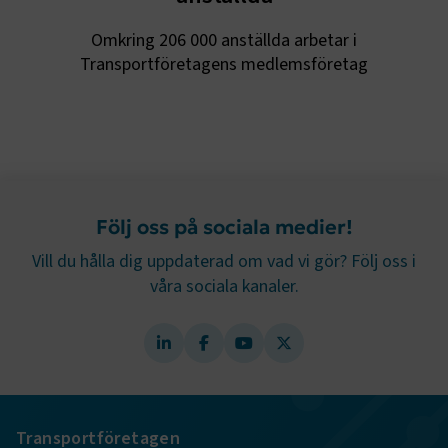
session
transportforetagen.shinyapps.io
Session
Omkring 206 000 anställda arbetar i
Transportföretagens medlemsföretag
e
ARRAffinitySameSite
Session
Microsoft Corporation
.www.transportforetagen.se
Följ oss på sociala medier!
Vill du hålla dig uppdaterad om vad vi gör? Följ oss i
våra sociala kanaler.
VISITOR_PRIVACY_METADATA
5
YouTube
månader
.youtube.com
4 veckor
Transportföretagen