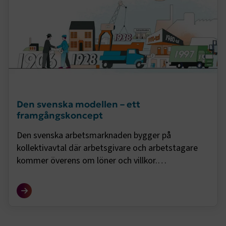
Den svenska modellen – ett
framgångskoncept
Den svenska arbetsmarknaden bygger på
kollektivavtal där arbetsgivare och arbetstagare
kommer överens om löner och villkor.
Transportföretagen förhandlar omkring 50 avtal
varje avtalsrörelse. Men hur fungerar den svenska
modellen?