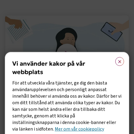
×
Vi använder kakor på vår
webbplats
För att utveckla våra tjänster, ge dig den bästa
användarupplevelsen och personligt anpassat
innehåll behöver vi använda oss av kakor. Därför ber vi
Myter om kollektivavtal
om ditt tillstånd att använda olika typer av kakor. Du
kan när som helst ändra eller dra tillbaka ditt
Har du gått på myterna om kollektivavtal?
samtycke, genom att klicka på
Kollektivavtal ger branschanpassade villkor som
inställningsknapparna i denna cookie-banner eller
främjar stabiliteten på arbetsplatsen. Det blir
via länken i sidfoten.
Mer om vår cookiepolicy