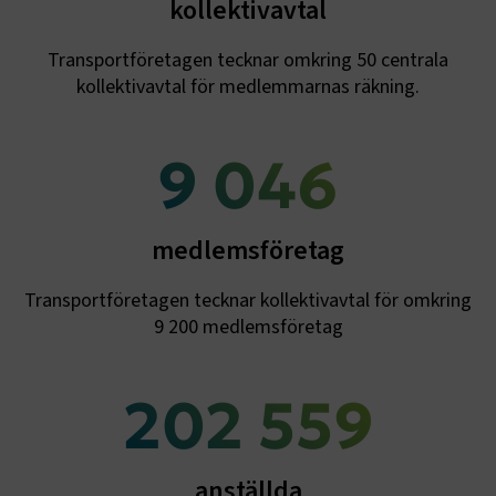
kollektivavtal
Transportföretagen tecknar omkring 50 centrala
kollektivavtal för medlemmarnas räkning.
.EPiForm_BID
www.transportforetagen.se
2
månader
4 veckor
9 200
medlemsföretag
Transportföretagen tecknar kollektivavtal för omkring
9 200 medlemsföretag
206 000
TF-XSRF-TOKEN
www.transportforetagen.se
Session
anställda