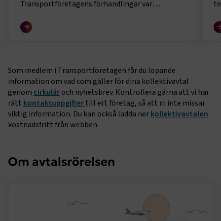
Transportföretagens förhandlingar var
t
tillämpningen av ”märket”. Vi har återigen stått
Tr
upp för denna breda överenskommelsen i
ut
Industriavtalet, som innebär att den
yr
exportberoende industrin ska förhandla sina
so
löner före alla andra och att övriga branscher inte
ska teckna avtal med större kostnadsökningar än
Som medlem i Transportföretagen får du löpande
så.
information om vad som gäller för dina kollektivavtal
genom
cirkulär
och nyhetsbrev. Kontrollera gärna att vi har
rätt
kontaktuppgifter
till ert företag, så att ni inte missar
viktig information. Du kan också ladda ner
kollektivavtalen
kostnadsfritt från webben.
Om avtalsrörelsen