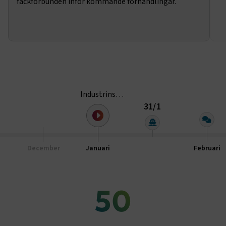
fackförbunden inför kommande förhandlingar.
sidnavigering och åtkomst till säkra områden på
webbplatsen. Webbplatsen fungerar inte korrekt utan
dessa kakor.
Namn
Leverantör
/
Domän
Utgång
.AspNetCore.Session
transportforetagen.se
Session
.AspNetCore.AuthCookie
transportforetagen.se
1 år
Industrins
förhandlingar startar
31/1
och
CookieScriptConsent
2
CookieScript
Transportföretagen
månader
www.transportforetagen.se
4 veckor
börjar växla yrkanden
December
Januari
Februari
Google Privacy Policy
50
ARRAffinity
Session
Microsoft Corporation
.www.transportforetagen.se