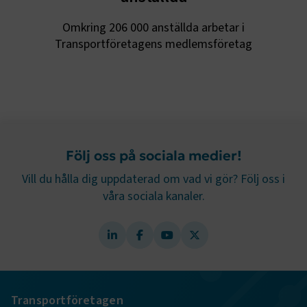
session
transportforetagen.shinyapps.io
Session
Omkring 206 000 anställda arbetar i
Transportföretagens medlemsföretag
e
ARRAffinitySameSite
Session
Microsoft Corporation
.www.transportforetagen.se
Följ oss på sociala medier!
Vill du hålla dig uppdaterad om vad vi gör? Följ oss i
våra sociala kanaler.
VISITOR_PRIVACY_METADATA
5
YouTube
månader
.youtube.com
4 veckor
Transportföretagen