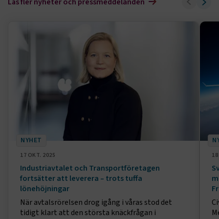
Läs fler nyheter och pressmeddelanden
NYHET
N
17 OKT. 2025
18
Industriavtalet och Transportföretagen
S
fortsätter att leverera – trots tuffa
me
lönehöjningar
Fr
När avtalsrörelsen drog igång i våras stod det
Ci
tidigt klart att den största knäckfrågan i
Me