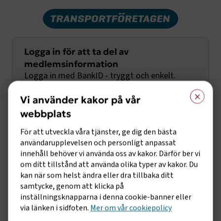
Logga in för att ta del av
medlemsinformation
Logga in med BankID - tryggt och enkelt.
×
Vi använder kakor på vår
Första gången behöver du fylla i
webbplats
företagsuppgifter så vi kan koppla din inloggning
För att utveckla våra tjänster, ge dig den bästa
med rätt företag och ditt medlemskap.
användarupplevelsen och personligt anpassat
innehåll behöver vi använda oss av kakor. Därför ber vi
Logga in med BankID
om ditt tillstånd att använda olika typer av kakor. Du
kan när som helst ändra eller dra tillbaka ditt
samtycke, genom att klicka på
Logga in med användarnamn och lösenord
inställningsknapparna i denna cookie-banner eller
via länken i sidfoten.
Mer om vår cookiepolicy