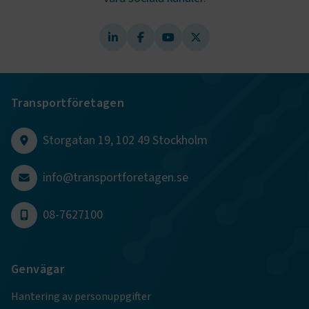
e
ARRAffinitySameSite
Session
Microsoft Corporation
.www.transportforetagen.se
Transportföretagen
Storgatan 19, 102 49 Stockholm
VISITOR_PRIVACY_METADATA
5
YouTube
månader
.youtube.com
4 veckor
info@transportforetagen.se
08-7627100
Genvägar
.EPiForm_VisitorIdentifier
2
Episerver
månader
Hantering av personuppgifter
www.transportforetagen.se
4 veckor