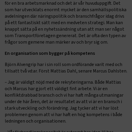
för en bra arbetsmarknad och det är vår huvuduppgift. Det
som har utvecklats enormt mycket är den samhällspolitiska
avdelningen där näringspolitik och branschfrågor idag drivs
på ett fantastiskt sätt med en medveten strategi. Man kan
knappt sätta på en nyhetssändning utan att man ser något
som Transportföretagen genererat. Det är ofta den typen av
frågor som gemene man märker av och bryr sig om.
En organisation som bygger på kompetens
Björn Alvengrip har i sin roll som ordförande varit med och
tillsatt två vd:ar. Först Mattias Dahl, senare Marcus Dahlsten.
–
Jag är väldigt nöjd med de rekryteringarna. Både Mattias
och Marcus har gjort ett väldigt fint arbete. Vi är en
konfliktdrabbad bransch och vi har haft många utmaningar
under de här åren, det är resultatet av att vi är en bransch i
stark utveckling och förändring. Jag tycker att vi har löst
problemen genom att vi har haft en hög kompetens i både
ledningen och organisationen.