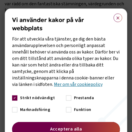
var rädd om den fantastiska stämningen, värdegrunden och
karaktär vi har. Det här är en organisation där man bryr sig
×
om varandra. Det är inte givet att det är så i alla
Vi använder kakor på vår
organisationer.
webbplats
Att utvecklas med tiden
För att utveckla våra tjänster, ge dig den bästa
användarupplevelsen och personligt anpassat
I utvecklingen av Transportföretagen och dess erbjudande
innehåll behöver vi använda oss av kakor. Därför ber vi
finns ett ord som har lett arbetet, menar Björn Alvengrip:
om ditt tillstånd att använda olika typer av kakor. Du
Medlemsnytta.
kan när som helst ändra eller dra tillbaka ditt
–
Det är det som vi har att gå på. Det handlar hela tiden om
samtycke, genom att klicka på
att arbeta med det som är bra för våra medlemsföretag och
inställningsknapparna i denna cookie-banner eller
hitta de förutsättningar som våra företag behöver för att
via länken i sidfoten.
Mer om vår cookiepolicy
utvecklas.
Strikt nödvändigt
Prestanda
Björn Alvengrip kommer själv, som nämnt, från hamnarnas
värld. Samtidigt har arbetet som ordförande inneburit att
Marknadsföring
Funktion
arbeta för alla transportslag och alla typer av medlemmar.
–
Jag har försökt att ägna mig åt de frågor som är bra för
Acceptera alla
alla oavsett vilket transportslag man tillhör. Jag brukar