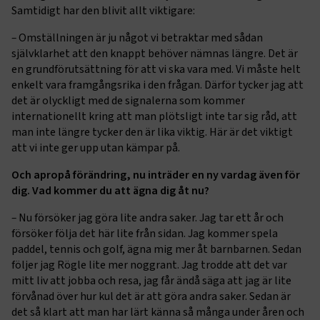
Samtidigt har den blivit allt viktigare:
.AspNetCore.AuthCookie
transportforetagen.se
1 år
–
Omställningen är ju något vi betraktar med sådan
självklarhet att den knappt behöver nämnas längre. Det är
en grundförutsättning för att vi ska vara med. Vi måste helt
CookieScriptConsent
2
CookieScript
månader
www.transportforetagen.se
enkelt vara framgångsrika i den frågan. Därför tycker jag att
4 veckor
det är olyckligt med de signalerna som kommer
internationellt kring att man plötsligt inte tar sig råd, att
Google Privacy Policy
man inte längre tycker den är lika viktig. Här är det viktigt
att vi inte ger upp utan kämpar på.
ARRAffinity
Session
Microsoft Corporation
Och apropå förändring, nu inträder en ny vardag även för
.www.transportforetagen.se
dig. Vad kommer du att ägna dig åt nu?
–
Nu försöker jag göra lite andra saker. Jag tar ett år och
försöker följa det här lite från sidan. Jag kommer spela
paddel, tennis och golf, ägna mig mer åt barnbarnen. Sedan
följer jag Rögle lite mer noggrant. Jag trodde att det var
mitt liv att jobba och resa, jag får ändå säga att jag är lite
.EPiForm_BID
www.transportforetagen.se
2
förvånad över hur kul det är att göra andra saker. Sedan är
månader
det så klart att man har lärt känna så många under åren och
4 veckor