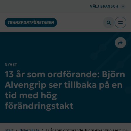
VÄLJ BRANSCH
Dela 
NYHET
13 år som ordförande: Björn
Alvengrip ser tillbaka på en
tid med hög
förändringstakt
Start
Nyhetslista
13 år som ordförande: Björn Alvengrip ser tillba