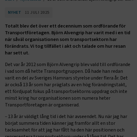
NYHET
11 JULI 2025
Totalt blev det över ett decennium som ordförande för
Transportföretagen. Björn Alvengrip har varit med i en tid
när såväl organisationen som transportsektorn har
förändrats. Vi tog tillfället i akt och talade om hur resan
har sett ut.
Det var år 2012 som Björn Alvengrip blev vald till ordförande
i vad som då hette Transportgruppen. Då hade han redan
varit en del av Sveriges Hamnars styrelse under flera år. Det
är också 13 år som har präglats av en hög förändringstakt,
ett fördjupat fokus på transportsektorns uppdrag och inte
minst kring hur organisationen som numera heter
Transportföretagen är organiserad.
–
13 år är väldigt lång tid i det här avseendet. Nu när jag har
börjat summera tiden känner jag framför allt en stor
tacksamhet för att jag har fått ha den här positionen och
representera transportsektorn under så lång tid. Det har