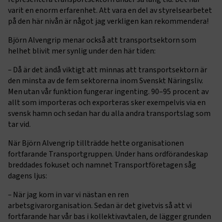
varit en enorm erfarenhet. Att vara en del av styrelsearbetet
på den här nivån är något jag verkligen kan rekommendera!
Björn Alvengrip menar också att transportsektorn som
helhet blivit mer synlig under den här tiden:
–
Då är det ändå viktigt att minnas att transportsektorn är
den minsta av de fem sektorerna inom Svenskt Näringsliv.
Men utan vår funktion fungerar ingenting. 90–95 procent av
allt som importeras och exporteras sker exempelvis via en
svensk hamn och sedan har du alla andra transportslag som
tar vid.
När Björn Alvengrip tillträdde hette organisationen
fortfarande Transportgruppen. Under hans ordförandeskap
breddades fokuset och namnet Transportföretagen såg
dagens ljus:
–
När jag kom in var vi nästan en ren
arbetsgivarorganisation. Sedan är det givetvis så att vi
fortfarande har vår bas i kollektivavtalen, de lägger grunden