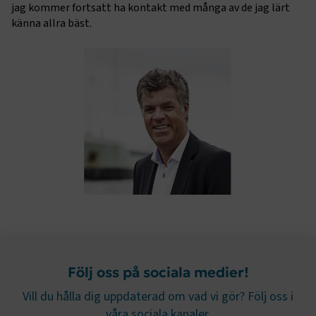
jag kommer fortsatt ha kontakt med många av de jag lärt
känna allra bäst.
TF-XSRF-TOKEN
www.transportforetagen.se
Session
session
transportforetagen.shinyapps.io
Session
Följ oss på sociala medier!
Vill du hålla dig uppdaterad om vad vi gör? Följ oss i
våra sociala kanaler.