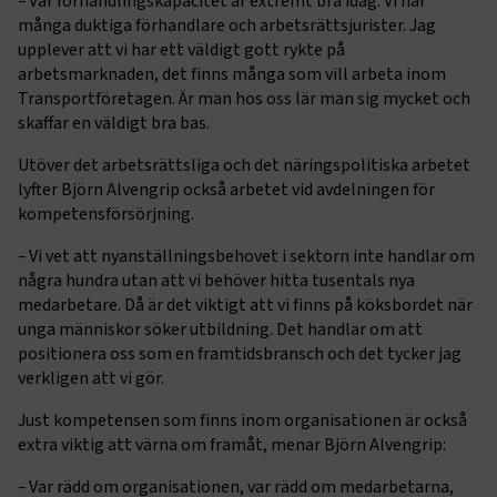
–
Vår förhandlingskapacitet är extremt bra idag. Vi har
många duktiga förhandlare och arbetsrättsjurister. Jag
upplever att vi har ett väldigt gott rykte på
arbetsmarknaden, det finns många som vill arbeta inom
Transportföretagen. Är man hos oss lär man sig mycket och
skaffar en väldigt bra bas.
Utöver det arbetsrättsliga och det näringspolitiska arbetet
lyfter Björn Alvengrip också arbetet vid avdelningen för
kompetensförsörjning.
–
Vi vet att nyanställningsbehovet i sektorn inte handlar om
några hundra utan att vi behöver hitta tusentals nya
medarbetare. Då är det viktigt att vi finns på köksbordet när
unga människor söker utbildning. Det handlar om att
positionera oss som en framtidsbransch och det tycker jag
verkligen att vi gör.
Just kompetensen som finns inom organisationen är också
extra viktig att värna om framåt, menar Björn Alvengrip:
–
Var rädd om organisationen, var rädd om medarbetarna,