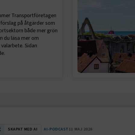
ommer Transportföretagen
o förslag på åtgärder som
portsektorn både mer grön
an du läsa mer om
 valarbete. Sidan
de.
SKAPAT MED AI
AI-PODCAST
11 MAJ 2026