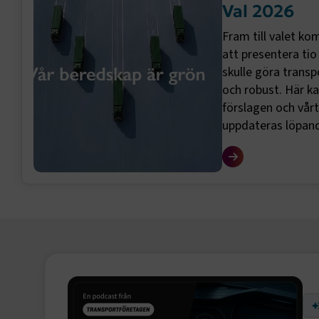
Val 2026
Fram till valet k
att presentera ti
skulle göra trans
och robust. Här k
förslagen och vårt
uppdateras löpan