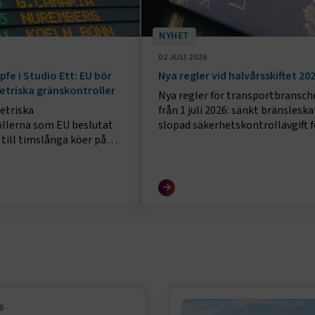
NYHET
02 JULI 2026
fe i Studio Ett: EU bör
Nya regler vid halvårsskiftet 20
triska gränskontroller
Nya regler för transportbransch
etriska
från 1 juli 2026: sänkt bränsleska
llerna som EU beslutat
slopad säkerhetskontrollavgift f
 till timslånga köer på
flyg, skattefri elbilsladdning och
runtom i Europa.
skärpta krav på färdskrivare.
r i flera fall har missat
h trycket riskerar att bli
 semesterveckorna
6