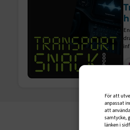
T
h
En
dr
in
För att utv
anpassat inn
att använda 
samtycke, g
Utbildningar och event
länken i sid