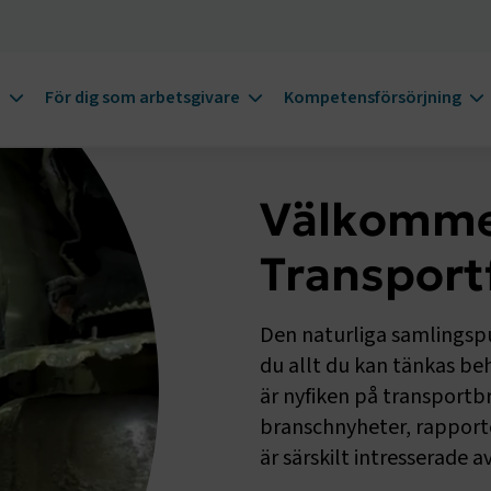
m
För dig som arbetsgivare
Kompetensförsörjning
Välkommen
Transport
Den naturliga samlingspu
du allt du kan tänkas be
är nyfiken på transportbr
branschnyheter, rappor
är särskilt intresserade av