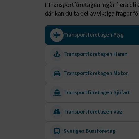
I Transportföretagen ingår flera oli
CookieScri
där kan du ta del av viktiga frågor f
Transportföretagen Flyg
ARRAffinity
Transportföretagen Hamn
Transportföretagen Motor
.EPiForm_B
Transportföretagen Sjöfart
Transportföretagen Väg
Sveriges Bussföretag
TF-XSRF-TO