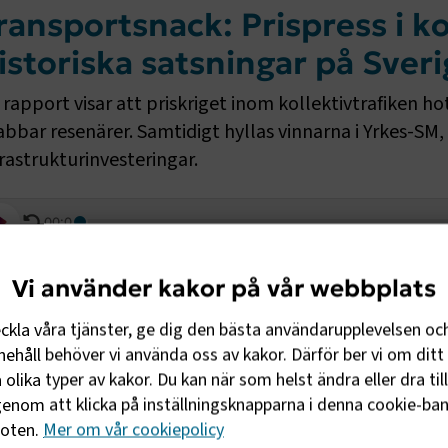
ransportsnack: Prispress i ko
istoriska satsningar på Sveri
 rapport visar att priskriget inom kollektivtrafiken ho
abbar resenärer. Samtidigt hyllas vinnarna i Yrkes-SM
frastrukturinvesteringar.
00:00
Vi använder kakor på vår webbplats
eckla våra tjänster, ge dig den bästa användarupplevelsen oc
ehåll behöver vi använda oss av kakor. Därför ber vi om ditt 
olika typer av kakor. Du kan när som helst ändra eller dra til
enom att klicka på inställningsknapparna i denna cookie-bann
Till alla utbildningar och event
foten.
Mer om vår cookiepolicy