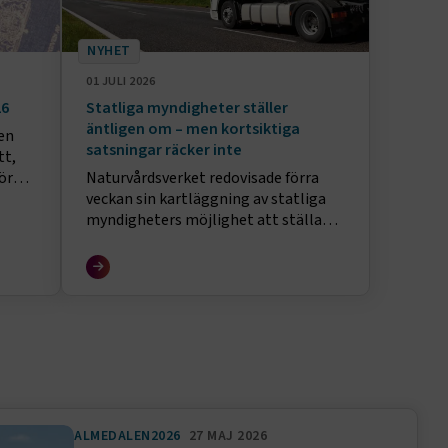
NYHET
01 JULI 2026
26
Statliga myndigheter ställer
äntligen om – men kortsiktiga
en
satsningar räcker inte
tt,
ör
Naturvårdsverket redovisade förra
veckan sin kartläggning av statliga
myndigheters möjlighet att ställa
om fordon till fossilfria alternativ –
men kortsiktiga satsningar räcker
inte
ALMEDALEN2026
27 MAJ 2026