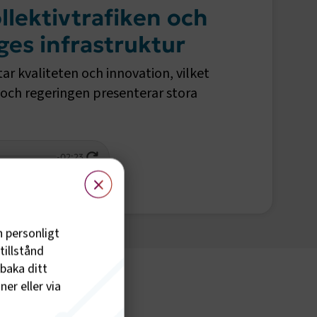
llektivtrafiken och
ges infrastruktur
tar kvaliteten och innovation, vilket
, och regeringen presenterar stora
-
02:23
×
h personligt
tillstånd
lbaka ditt
er eller via
E-utbildning