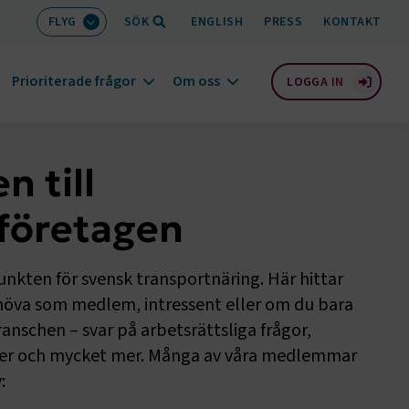
FLYG
SÖK
ENGLISH
PRESS
KONTAKT
Prioriterade frågor
Om oss
LOGGA IN
 till
företagen
nkten för svensk transportnäring. Här hittar
höva som medlem, intressent eller om du bara
anschen – svar på arbetsrättsliga frågor,
ter och mycket mer. Många av våra medlemmar
: