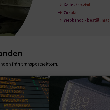
Kollektivavtal
Cirkulär
Webbshop - beställ mate
landen
nden från transportsektorn.