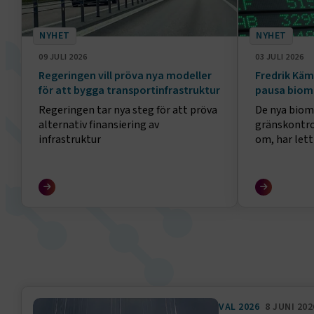
NYHET
NYHET
09 JULI 2026
03 JULI 2026
Regeringen vill pröva nya modeller
Fredrik Kämp
för att bygga transportinfrastruktur
pausa biome
Regeringen tar nya steg för att pröva
De nya biom
alternativ finansiering av
gränskontro
infrastruktur
om, har lett
flygplatser 
Resenärer ha
sina flyg, oc
värre under
VAL 2026
8 JUNI 202