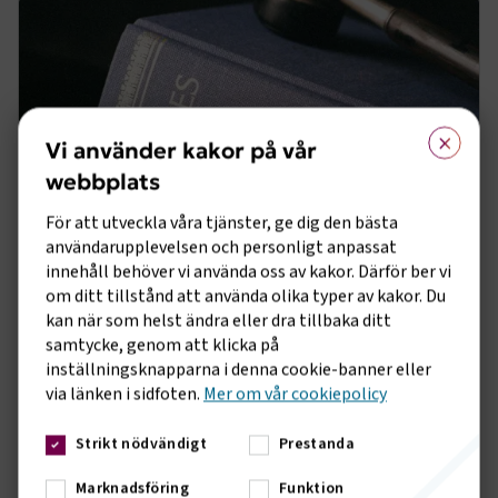
nya föreskrifter riskerar dock att begränsa reformens
genomslag genom att fortfarande ställa omfattande krav på
fysisk närvaro, i stället för fjärrundervisning.
×
Vi använder kakor på vår
webbplats
För att utveckla våra tjänster, ge dig den bästa
användarupplevelsen och personligt anpassat
innehåll behöver vi använda oss av kakor. Därför ber vi
om ditt tillstånd att använda olika typer av kakor. Du
NYHET
2 JULI 2026
kan när som helst ändra eller dra tillbaka ditt
Nya regler vid halvårsskiftet 2026
samtycke, genom att klicka på
Nya regler för transportbranschen från 1 juli 2026: sänkt
inställningsknapparna i denna cookie-banner eller
bränsleskatt, slopad säkerhetskontrollavgift för flyg, skattefri
via länken i sidfoten.
Mer om vår cookiepolicy
elbilsladdning och skärpta krav på färdskrivare.
POLITIK OCH MYNDIGHETER
Strikt nödvändigt
Prestanda
Marknadsföring
Funktion