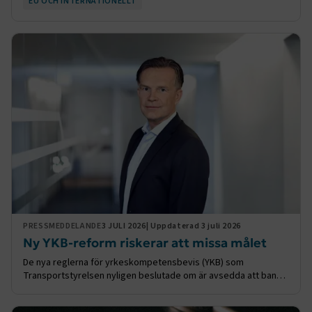
EU OCH INTERNATIONELLT
riskerar att bli värre under semesterveckorna
PRESSMEDDELANDE
3 JULI 2026
| Uppdaterad 3 juli 2026
Ny YKB-reform riskerar att missa målet
De nya reglerna för yrkeskompetensbevis (YKB) som
Transportstyrelsen nyligen beslutade om är avsedda att bana
väg för en mer flexibel och modern fortbildning, riktad till
landets alla yrkesförare av tunga fordon. Transportstyrelsens