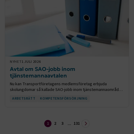
.EPiForm_BID
www.transportforetagen.se
2
månader
4 veckor
NYHET
1 JULI 2026
Avtal om SAO-jobb inom
tjänstemannaavtalen
Nu kan Transportföretagens medlemsföretag erbjuda
skolungdomar så kallade SAO-jobb inom tjänstemannaområdet,
efter en överenskommelse med Unionen.
TF-XSRF-TOKEN
www.transportforetagen.se
Session
ARBETSRÄTT
KOMPETENSFÖRSÖRJNING
session
transportforetagen.shinyapps.io
Session
1
2
3
131
...