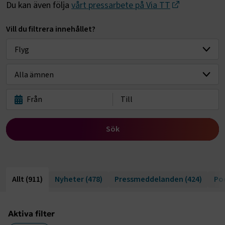
Du kan även följa
vårt pressarbete på Via TT
Vill du filtrera innehållet?
Välj bransch
Sök
Allt
(911)
Nyheter
(478)
Pressmeddelanden
(424)
Po
Aktiva filter