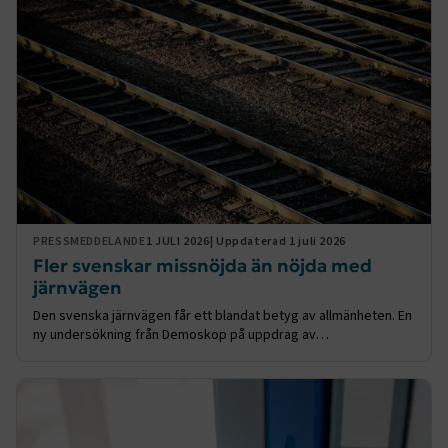
Namn
Leverantör
/
Domän
Utgång
.AspNetCore.Session
transportforetagen.se
Session
.AspNetCore.AuthCookie
transportforetagen.se
1 år
CookieScriptConsent
2
CookieScript
månader
www.transportforetagen.se
4 veckor
PRESSMEDDELANDE
1 JULI 2026
| Uppdaterad 1 juli 2026
Google Privacy Policy
Fler svenskar missnöjda än nöjda med
järnvägen
ARRAffinity
Session
Microsoft Corporation
Den svenska järnvägen får ett blandat betyg av allmänheten. En
.www.transportforetagen.se
ny undersökning från Demoskop på uppdrag av
Transportföretagen visar att 51 procent anser att järnvägen
fungerar ganska eller mycket dåligt, medan 43 procent tycker
att den fungerar ganska eller mycket bra.