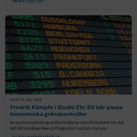
INFRASTRUKTUR
NYHET
3 JULI 2026
Fredrik Kämpfe i Studio Ett: EU bör pausa
biometriska gränskontroller
De nya biometriska gränskontrollerna som EU beslutat om, har
lett till timslånga köer på flygplatser runtom i Europa.
Resenärer har i flera fall har missat sina flyg, och trycket