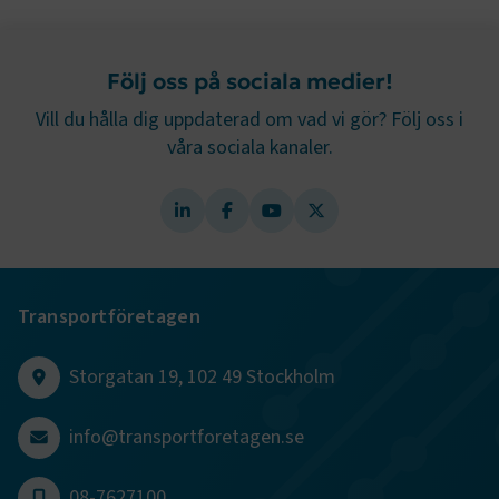
Följ oss på sociala medier!
e
ARRAffinitySameSite
Session
Microsoft Corporation
Vill du hålla dig uppdaterad om vad vi gör? Följ oss i
.www.transportforetagen.se
våra sociala kanaler.
VISITOR_PRIVACY_METADATA
5
YouTube
Transportföretagen
månader
.youtube.com
4 veckor
Storgatan 19, 102 49 Stockholm
info@transportforetagen.se
08-7627100