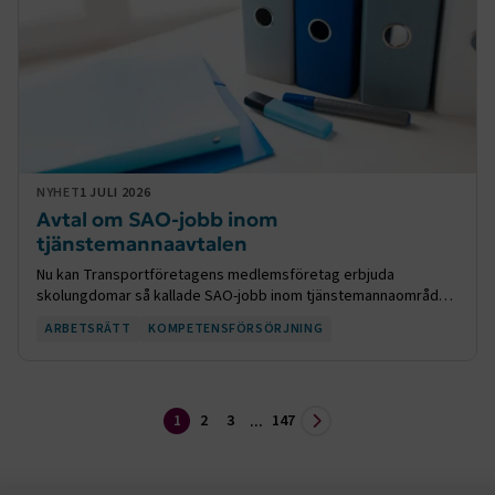
.EPiForm_BID
www.transportforetagen.se
2
månader
4 veckor
NYHET
1 JULI 2026
Avtal om SAO-jobb inom
tjänstemannaavtalen
Nu kan Transportföretagens medlemsföretag erbjuda
skolungdomar så kallade SAO-jobb inom tjänstemannaområdet,
efter en överenskommelse med Unionen.
ARBETSRÄTT
KOMPETENSFÖRSÖRJNING
TF-XSRF-TOKEN
www.transportforetagen.se
Session
session
transportforetagen.shinyapps.io
Session
1
2
3
147
...