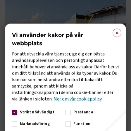
×
Vi använder kakor på vår
webbplats
För att utveckla våra tjänster, ge dig den bästa
användarupplevelsen och personligt anpassat
innehåll behöver vi använda oss av kakor. Därför ber vi
NYHET
1 JULI 2026
om ditt tillstånd att använda olika typer av kakor. Du
Statliga myndigheter ställer äntligen om –
kan när som helst ändra eller dra tillbaka ditt
men kortsiktiga satsningar räcker inte
samtycke, genom att klicka på
inställningsknapparna i denna cookie-banner eller
Naturvårdsverket redovisade förra veckan sin kartläggning av
via länken i sidfoten.
Mer om vår cookiepolicy
statliga myndigheters möjlighet att ställa om fordon till
fossilfria alternativ – men kortsiktiga satsningar räcker inte
DRIVMEDEL
Strikt nödvändigt
Prestanda
Marknadsföring
Funktion