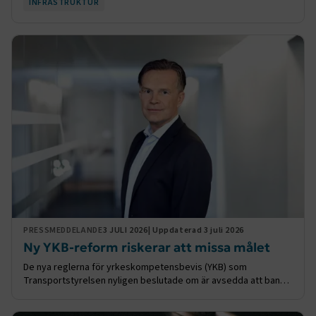
INFRASTRUKTUR
PRESSMEDDELANDE
3 JULI 2026
| Uppdaterad 3 juli 2026
Ny YKB-reform riskerar att missa målet
De nya reglerna för yrkeskompetensbevis (YKB) som
Transportstyrelsen nyligen beslutade om är avsedda att bana
väg för en mer flexibel och modern fortbildning, riktad till
landets alla yrkesförare av tunga fordon. Transportstyrelsens