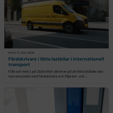
.AspNetCore.Session
transportforetagen.se
Session
.AspNetCore.AuthCookie
transportforetagen.se
1 år
CookieScriptConsent
2
CookieScript
månader
www.transportforetagen.se
4 veckor
NYHET
1 JULI 2026
Färdskrivare i lätta lastbilar i internationell
Google Privacy Policy
transport
Från och med 1 juli 2026 införs det krav på att lätta lastbilar ska
ARRAffinity
Session
Microsoft Corporation
vara utrustade med färdskrivare och följa kör- och
.www.transportforetagen.se
vilotidsregelverket om de kör i internationell trafik. De nya
reglerna omfattar fordon mellan 2,5 och 3,5 ton och omfattar
även cabotagetransporter.