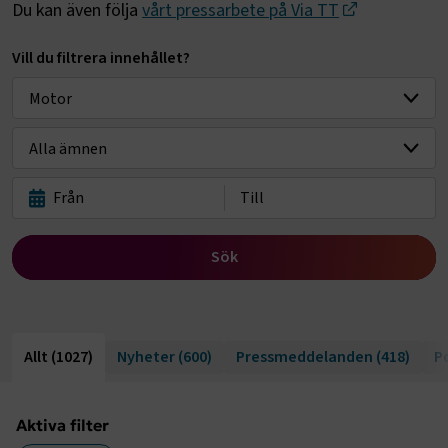
Du kan även följa
vårt pressarbete på Via TT
Vill du filtrera innehållet?
Välj bransch
Sök
Allt
(1027)
Nyheter
(600)
Pressmeddelanden
(418)
P
Aktiva filter