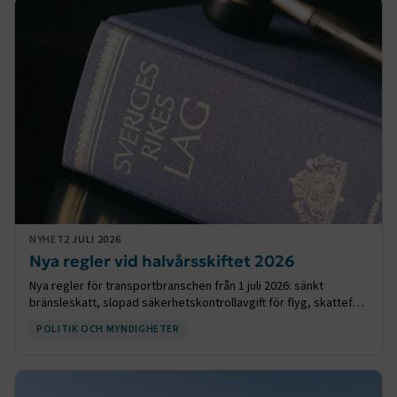
nya föreskrifter riskerar dock att begränsa reformens
genomslag genom att fortfarande ställa omfattande krav på
fysisk närvaro, i stället för fjärrundervisning.
NYHET
2 JULI 2026
Nya regler vid halvårsskiftet 2026
Nya regler för transportbranschen från 1 juli 2026: sänkt
bränsleskatt, slopad säkerhetskontrollavgift för flyg, skattefri
elbilsladdning och skärpta krav på färdskrivare.
POLITIK OCH MYNDIGHETER