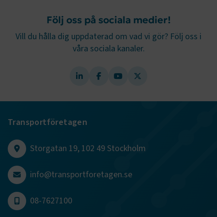
Följ oss på sociala medier!
e
Vill du hålla dig uppdaterad om vad vi gör? Följ oss i
ARRAffinitySameSite
Session
Microsoft Corporation
våra sociala kanaler.
.www.transportforetagen.se
Transportföretagen
VISITOR_PRIVACY_METADATA
5
YouTube
månader
.youtube.com
4 veckor
Storgatan 19, 102 49 Stockholm
info@transportforetagen.se
08-7627100