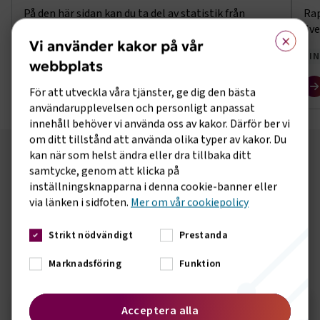
På den här sidan kan du ta del av statistik från
Rap
Trafiken i Sveriges hamnars medlemsföretag under
Sve
×
Vi använder kakor på vår
år 2026.
INFRASTRUKTUR
I
webbplats
För att utveckla våra tjänster, ge dig den bästa
användarupplevelsen och personligt anpassat
innehåll behöver vi använda oss av kakor. Därför ber vi
om ditt tillstånd att använda olika typer av kakor. Du
kan när som helst ändra eller dra tillbaka ditt
samtycke, genom att klicka på
TRANSPORT
FAKTA
inställningsknapparna i denna cookie-banner eller
via länken i sidfoten.
Mer om vår cookiepolicy
Transportstatistik för alla oss som är nördiga i just
transportsektorn
Strikt nödvändigt
Prestanda
Till Transportfakta
Marknadsföring
Funktion
Om transportbranschen
Acceptera alla