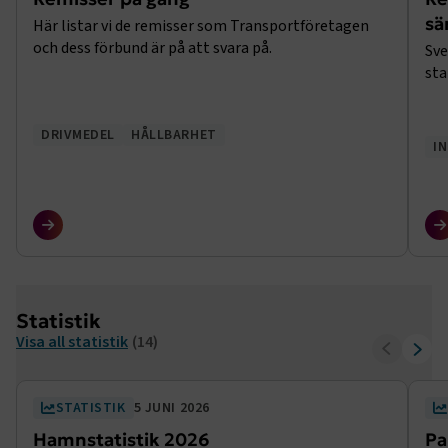
sä
Här listar vi de remisser som Transportföretagen
och dess förbund är på att svara på.
Sve
sta
DRIVMEDEL
HÅLLBARHET
I
Statistik
Visa all statistik
(14)
STATISTIK
5 JUNI 2026
Hamnstatistik 2026
Pa