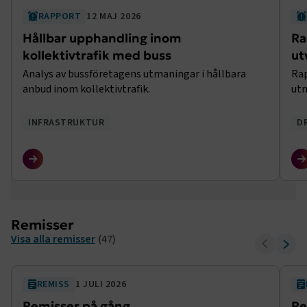
RAPPORT
12 MAJ 2026
Hållbar upphandling inom
Ra
kollektivtrafik med buss
ut
Analys av bussföretagens utmaningar i hållbara
Rap
anbud inom kollektivtrafik.
utm
INFRASTRUKTUR
D
Remisser
Visa alla remisser
(47)
REMISS
1 JULI 2026
Remisser på gång
Re