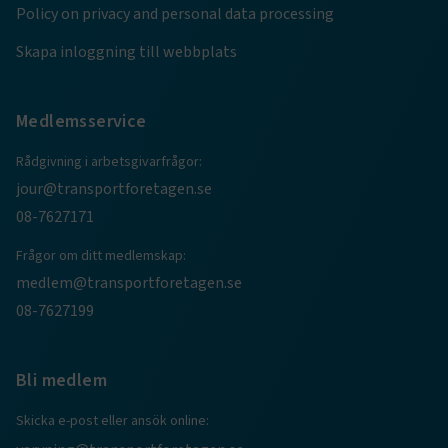
e
Policy on privacy and personal data processing
ARRAffinitySameSite
Session
Microsoft Corporation
.www.transportforetagen.se
Skapa inloggning till webbplats
Medlemsservice
Rådgivning i arbetsgivarfrågor:
jour@transportforetagen.se
VISITOR_PRIVACY_METADATA
5
YouTube
månader
.youtube.com
08-7627171
4 veckor
Frågor om ditt medlemskap:
medlem@transportforetagen.se
08-7627199
Bli medlem
.EPiForm_VisitorIdentifier
2
Episerver
Skicka e-post eller ansök online:
månader
www.transportforetagen.se
4 veckor