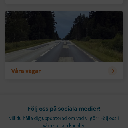
.AspNetCore.AuthCookie
transportforetagen.se
1 år
Våra vägar
CookieScriptConsent
2
CookieScript
månader
www.transportforetagen.se
4 veckor
Google Privacy Policy
ARRAffinity
Session
Microsoft Corporation
Våra vägar
.www.transportforetagen.se
Följ oss på sociala medier!
.EPiForm_BID
www.transportforetagen.se
2
Vill du hålla dig uppdaterad om vad vi gör? Följ oss i
månader
4 veckor
våra sociala kanaler.