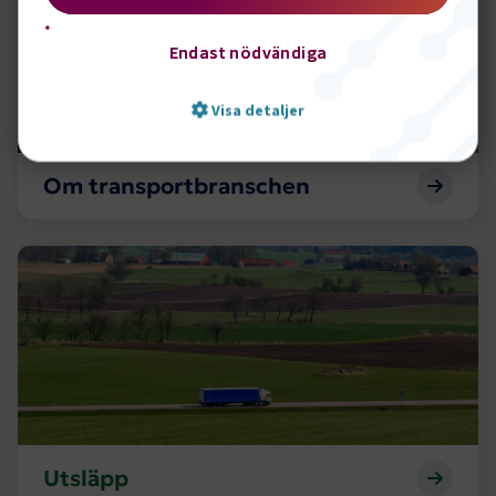
Endast nödvändiga
Visa detaljer
Om transportbranschen
Strikt nödvändigt
Prestanda
Marknadsföring
Funktion
Utsläpp
Strikt nödvändiga kakor låter dig använda webbplatsen
genom att aktivera grundläggande funktioner, såsom
sidnavigering och åtkomst till säkra områden på
webbplatsen. Webbplatsen fungerar inte korrekt utan
dessa kakor.
Namn
Leverantör
/
Domän
Utgång
.AspNetCore.Session
transportforetagen.se
Session
Utsläpp