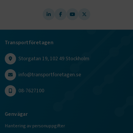
Transportföretagen
Storgatan 19, 102 49 Stockholm
info@transportforetagen.se
TF-XSRF-TOKEN
www.transportforetagen.se
Session
08-7627100
session
transportforetagen.shinyapps.io
Session
Genvägar
Hantering av personuppgifter