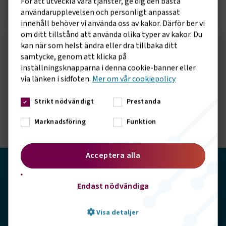
För att utveckla våra tjänster, ge dig den bästa
Öppna statistik
användarupplevelsen och personligt anpassat
innehåll behöver vi använda oss av kakor. Därför ber vi
om ditt tillstånd att använda olika typer av kakor. Du
kan när som helst ändra eller dra tillbaka ditt
samtycke, genom att klicka på
Följ oss på sociala medier!
inställningsknapparna i denna cookie-banner eller
via länken i sidfoten.
Mer om vår cookiepolicy
Vill du hålla dig uppdaterad om vad vi gör? Följ oss i
våra sociala kanaler.
Strikt nödvändigt
Prestanda
Marknadsföring
Funktion
Acceptera alla
Transportföretagen
Endast nödvändiga
Storgatan 19, 102 49 Stockholm
Visa detaljer
info@transportforetagen.se