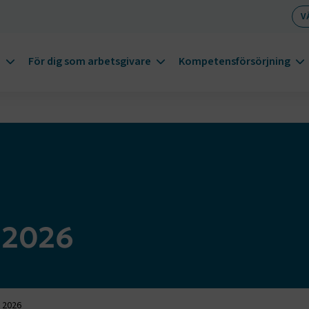
V
m
För dig som arbetsgivare
Kompetensförsörjning
 2026
 2026