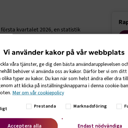
Sido
Rap
örsta kvartalet 2026, en statistik
är att analysera volymer och trender
 från transportörer och
Vi använder kakor på vår webbplats
eckla våra tjänster, ge dig den bästa användarupplevelsen oc
es från e-handlare under det första
ehåll behöver vi använda oss av kakor. Därför ber vi om ditt 
fört med föregående år.
olika typer av kakor. Du kan när som helst ändra eller dra til
nsalternativet, medan andelen paket från
enom att klicka på inställningsknapparna i denna cookie-bann
l visar också ökad aktivitet. Antalet
foten.
Mer om vår cookiepolicy
ror på förändringar i köpbeteenden och
iering och miljömedvetetra transporter är
Prestanda
Marknadsföring
F
igt
andeln.
Acceptera alla
Endast nödvändiga