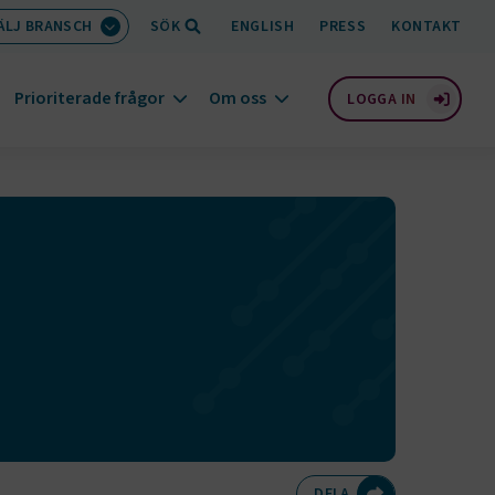
ÄLJ BRANSCH
SÖK
ENGLISH
PRESS
KONTAKT
Prioriterade frågor
Om oss
LOGGA IN
Dela på Twitte
Dela på F
Dela 
D
DELA