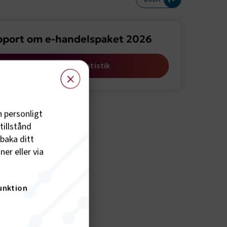
meny
port om e-handelspaket 2026
Öppna statistik
×
h personligt
tillstånd
lbaka ditt
er eller via
unktion