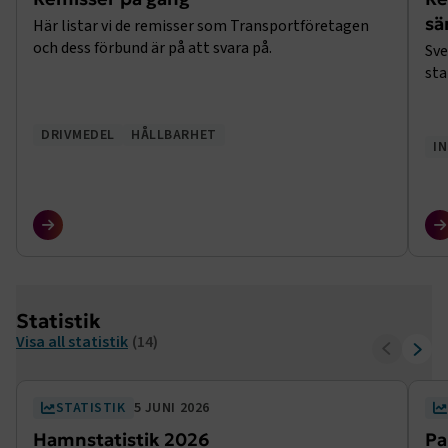
sä
Här listar vi de remisser som Transportföretagen
och dess förbund är på att svara på.
Sve
sta
DRIVMEDEL
HÅLLBARHET
I
Statistik
Visa all statistik
(14)
STATISTIK
5 JUNI 2026
Hamnstatistik 2026
Pa