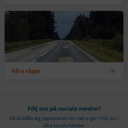
.AspNetCore.AuthCookie
transportforetagen.se
1 år
Våra vägar
CookieScriptConsent
2
CookieScript
månader
www.transportforetagen.se
4 veckor
Google Privacy Policy
ARRAffinity
Session
Microsoft Corporation
Våra vägar
.www.transportforetagen.se
Följ oss på sociala medier!
.EPiForm_BID
www.transportforetagen.se
2
Vill du hålla dig uppdaterad om vad vi gör? Följ oss i
månader
4 veckor
våra sociala kanaler.