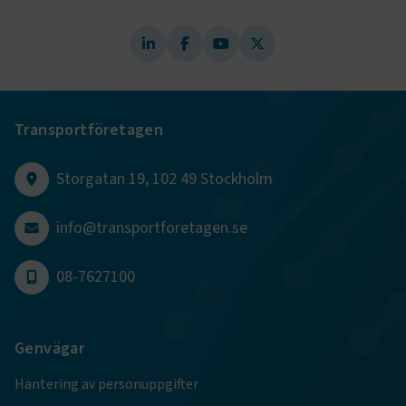
Transportföretagen
Storgatan 19, 102 49 Stockholm
info@transportforetagen.se
TF-XSRF-TOKEN
www.transportforetagen.se
Session
08-7627100
session
transportforetagen.shinyapps.io
Session
Genvägar
Hantering av personuppgifter