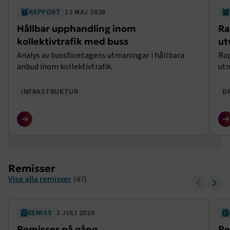
RAPPORT
12 MAJ 2026
Hållbar upphandling inom
Ra
kollektivtrafik med buss
ut
Analys av bussföretagens utmaningar i hållbara
Rap
anbud inom kollektivtrafik.
utm
INFRASTRUKTUR
D
Remisser
Visa alla remisser
(47)
REMISS
1 JULI 2026
Remisser på gång
Re