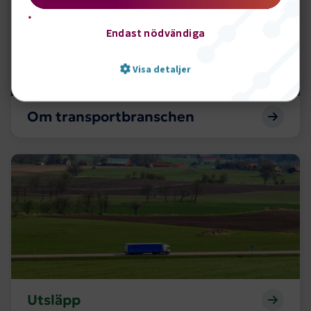
Endast nödvändiga
Visa detaljer
Om transportbranschen
Strikt nödvändigt
Prestanda
Marknadsföring
Funktion
Utsläpp
Strikt nödvändiga kakor låter dig använda webbplatsen
genom att aktivera grundläggande funktioner, såsom
sidnavigering och åtkomst till säkra områden på
webbplatsen. Webbplatsen fungerar inte korrekt utan
dessa kakor.
Namn
Leverantör
/
Domän
Utgång
.AspNetCore.Session
transportforetagen.se
Session
Utsläpp