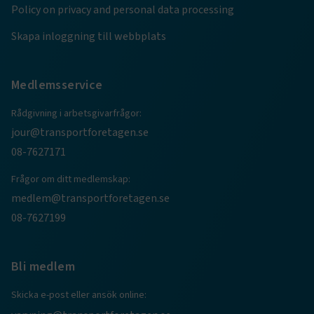
e
Policy on privacy and personal data processing
ARRAffinitySameSite
Session
Microsoft Corporation
.www.transportforetagen.se
Skapa inloggning till webbplats
Medlemsservice
Rådgivning i arbetsgivarfrågor:
jour@transportforetagen.se
VISITOR_PRIVACY_METADATA
5
YouTube
månader
.youtube.com
08-7627171
4 veckor
Frågor om ditt medlemskap:
medlem@transportforetagen.se
08-7627199
Bli medlem
.EPiForm_VisitorIdentifier
2
Episerver
Skicka e-post eller ansök online:
månader
www.transportforetagen.se
4 veckor