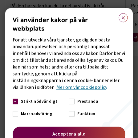
På den här sidan kan du ta del av statistik från
Rap
Trafiken i Sveriges hamnars medlemsföretag under
Sve
×
Vi använder kakor på vår
år 2026.
INFRASTRUKTUR
I
webbplats
För att utveckla våra tjänster, ge dig den bästa
användarupplevelsen och personligt anpassat
innehåll behöver vi använda oss av kakor. Därför ber vi
om ditt tillstånd att använda olika typer av kakor. Du
kan när som helst ändra eller dra tillbaka ditt
samtycke, genom att klicka på
TRANSPORT
FAKTA
inställningsknapparna i denna cookie-banner eller
via länken i sidfoten.
Mer om vår cookiepolicy
Transportstatistik för alla oss som är nördiga i just
transportsektorn
Strikt nödvändigt
Prestanda
Till Transportfakta
Marknadsföring
Funktion
Om transportbranschen
Acceptera alla