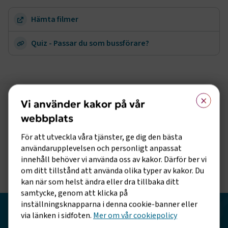
Hämta filmer
Quiz - Passar du som bussförare?
Sidomeny
×
Vi använder kakor på vår
Följ oss på sociala medier!
webbplats
Vill du hålla dig uppdaterad om vad vi gör? Följ oss i
För att utveckla våra tjänster, ge dig den bästa
våra sociala kanaler.
användarupplevelsen och personligt anpassat
innehåll behöver vi använda oss av kakor. Därför ber vi
om ditt tillstånd att använda olika typer av kakor. Du
kan när som helst ändra eller dra tillbaka ditt
samtycke, genom att klicka på
inställningsknapparna i denna cookie-banner eller
Transportföretagen
via länken i sidfoten.
Mer om vår cookiepolicy