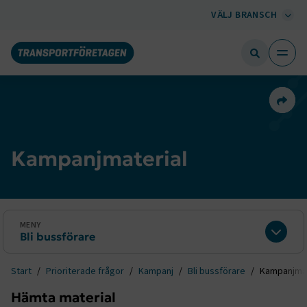
VÄLJ BRANSCH
Dela 
Kampanjmaterial
MENY
Bli bussförare
Expan
Start
Prioriterade frågor
Kampanj
Bli bussförare
Kampanjmat
Hämta material