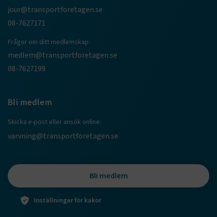
webbplatsen. Webbplatsen fungerar inte korrekt utan
jour@transportforetagen.se
dessa kakor.
08-7627171
Namn
Leverantör
/
Domän
Utgång
Frågor om ditt medlemskap:
.AspNetCore.Session
transportforetagen.se
Session
medlem@transportforetagen.se
08-7627199
.AspNetCore.AuthCookie
transportforetagen.se
1 år
Bli medlem
CookieScriptConsent
2
CookieScript
månader
www.transportforetagen.se
Skicka e-post eller ansök online:
4 veckor
varvning@transportforetagen.se
Google Privacy Policy
Bli medlem
ARRAffinity
Session
Microsoft Corporation
.www.transportforetagen.se
Inställningar för kakor