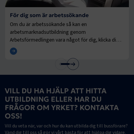
För dig som är arbetssökande
Om du är arbetssökande så kan en
arbetsmarknadsutbildning genom
Arbetsförmedlingen vara något för dig, klicka dig
vidare här för att läsa mer.
Läs mer här
VILL DU HA HJÄLP ATT HITTA
UTBILDNING ELLER HAR DU
FRÅGOR OM YRKET? KONTAKTA
OSS!
Vill du veta när, var och hur du kan utbilda dig till bussförare?
Vänd dig till oss så gör vi vårt bästa för att hjälpa dig vidare.