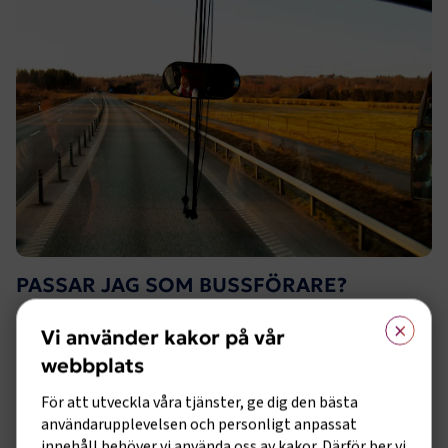
PASSAR JAG SOM BUSSFÖRARE?
×
✓ Tycker om att köra på ett säkert och ansvarsfullt sätt
Vi använder kakor på vår
✓ Du är serviceinriktad och vill ge en trygg resa
webbplats
✓ Du tycker om att hjälpa människor
För att utveckla våra tjänster, ge dig den bästa
användarupplevelsen och personligt anpassat
✓ Är bra på att hantera stressade situationer
innehåll behöver vi använda oss av kakor. Därför ber vi