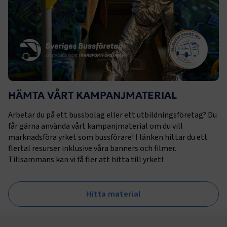
användare genom 
ett slumpmässig
nummer som
klientidentifiera
varje sidförfråg
webbplats och a
beräkna besökar-
kampanjdata fö
webbplatsanaly
ai_user
1 år
Detta cookie-na
Microsoft Corporation
associerat med M
www.transportforetagen.se
Application Insi
HÄMTA VÅRT KAMPANJMATERIAL
programvaran, 
statisk användn
telemetriinforma
Arbetar du på ett bussbolag eller ett utbildningsföretag? Du
som bygger på A
molnplattformen
får gärna använda vårt kampanjmaterial om du vill
unik cookie för
marknadsföra yrket som bussförare! I länken hittar du ett
användaridentif
det möjligt att 
flertal resurser inklusive våra banners och filmer.
användare som 
till applikatione
Tillsammans kan vi få fler att hitta till yrket!
Hitta material