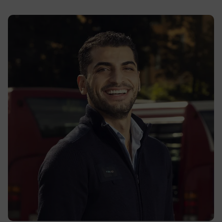
Google Privacy Policy
ARRAffinity
Session
Microsoft Corporation
.www.transportforetagen.se
.EPiForm_BID
www.transportforetagen.se
2
månader
4 veckor