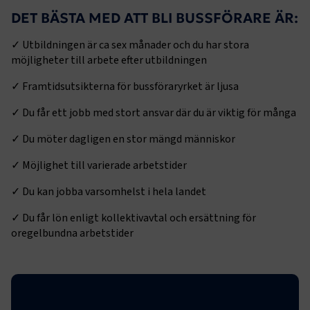
DET BÄSTA MED ATT BLI BUSSFÖRARE ÄR:
✓ Utbildningen är ca sex månader och du har stora
TF-XSRF-TOKEN
www.transportforetagen.se
Session
möjligheter till arbete efter utbildningen
✓ Framtidsutsikterna för bussföraryrket är ljusa
session
transportforetagen.shinyapps.io
Session
✓ Du får ett jobb med stort ansvar där du är viktig för många
✓ Du möter dagligen en stor mängd människor
✓ Möjlighet till varierade arbetstider
e
✓ Du kan jobba varsomhelst i hela landet
ARRAffinitySameSite
Session
Microsoft Corporation
✓ Du får lön enligt kollektivavtal och ersättning för
.www.transportforetagen.se
oregelbundna arbetstider