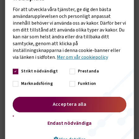
underhållsstrategi visar studien.
För att utveckla våra tjänster, ge dig den bästa
användarupplevelsen och personligt anpassat
Att eliminera hela underhållsskulden kräver initialt
innehåll behöver vi använda oss av kakor. Därför ber vi
större investeringar och leder till högre utsläpp på kort
om ditt tillstånd att använda olika typer av kakor. Du
sikt, men resulterar i en högre standard på vägnätet
kan när som helst ändra eller dra tillbaka ditt
samtycke, genom att klicka på
och har potentiellt långsiktiga samhällsekonomiska
inställningsknapparna i denna cookie-banner eller
vinster.
via länken i sidfoten.
Mer om vår cookiepolicy
Studiens tydliga rekommendation är att arbeta med
Strikt nödvändigt
Prestanda
förebyggande vägunderhåll. Att skjuta upp underhåll
leder till ökade kostnader och större klimatpåverkan i
Marknadsföring
Funktion
framtiden.
Acceptera alla
Rapporten är skriven av fil. dr Kristin Eklöf, Salbo.ai.
Studien utgår ifrån samma klassificering av vägnätet
som i Transportföretagens årliga analys, "Långsiktiga
Endast nödvändiga
effekter av ett underfinansierat vägunderhåll" och som
visualiseras på www.varavagar.se.