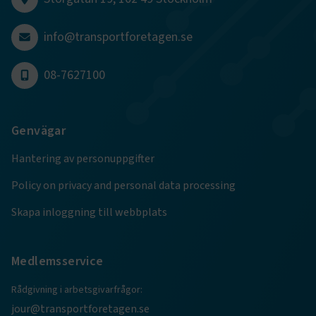
månader
www.transportforetagen.se
4 veckor
info@transportforetagen.se
Google Privacy Policy
08-7627100
ARRAffinity
Session
Microsoft Corporation
.www.transportforetagen.se
Genvägar
Hantering av personuppgifter
Policy on privacy and personal data processing
Skapa inloggning till webbplats
.EPiForm_BID
www.transportforetagen.se
2
månader
4 veckor
Medlemsservice
Rådgivning i arbetsgivarfrågor:
jour@transportforetagen.se