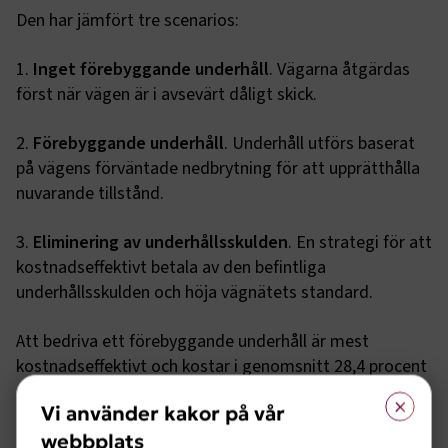
Den har jämfört tre scenarios:
1.
Inget förebyggande underhåll
. Vägarna åtgärdas
först när vägen är i avsevärt dåligt skick.
2.
Förebyggande underhåll
. Underhåll utförs baserat
på vägens förväntade nedbrytning för att upprätthålla
nuvarande tillstånd.
3.
Eliminering av underhållsskulden
. En strategi för att
kostnadseffektivt betala av den befintliga
underhållsskulden och höja vägnätets standard.
Att bedriva ett förebyggande underhåll är mest
kostnadseffektivt och kostar i genomsnitt 28,4 procent
mindre än att vänta tills vägarna har försämrats
×
Vi använder kakor på vår
betydligt. Dessutom minskar växthusgasutsläppen med
webbplats
i genomsnitt 31,6 procent vid en förebyggande