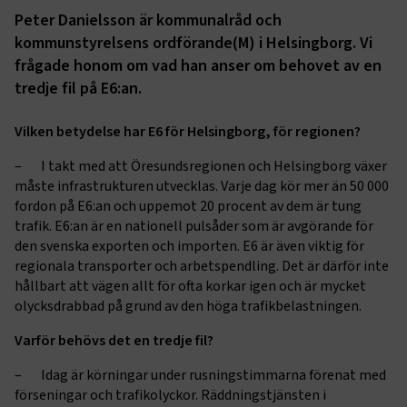
Peter Danielsson är kommunalråd och
kommunstyrelsens ordförande(M) i Helsingborg. Vi
frågade honom om vad han anser om behovet av en
tredje fil på E6:an.
Vilken betydelse har E6 för Helsingborg, för regionen?
– I takt med att Öresundsregionen och Helsingborg växer
måste infrastrukturen utvecklas. Varje dag kör mer än 50 000
fordon på E6:an och uppemot 20 procent av dem är tung
trafik. E6:an är en nationell pulsåder som är avgörande för
den svenska exporten och importen. E6 är även viktig för
regionala transporter och arbetspendling. Det är därför inte
hållbart att vägen allt för ofta korkar igen och är mycket
olycksdrabbad på grund av den höga trafikbelastningen.
Varför behövs det en tredje fil?
– Idag är körningar under rusningstimmarna förenat med
förseningar och trafikolyckor. Räddningstjänsten i