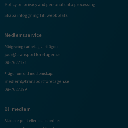
ARRAffinity
Session
Policy on privacy and personal data processing
Microsoft Corporation
.www.transportforetagen.se
Skapa inloggning till webbplats
Medlemsservice
Rådgivning i arbetsgivarfrågor:
.EPiForm_BID
www.transportforetagen.se
2
jour@transportforetagen.se
månader
4 veckor
08-7627171
Frågor om ditt medlemskap:
medlem@transportforetagen.se
08-7627199
Bli medlem
Skicka e-post eller ansök online: