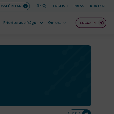
BUSSFÖRETAG
SÖK
ENGLISH
PRESS
KONTAKT
Prioriterade frågor
Om oss
LOGGA IN
Dela på Twitte
Dela på F
Dela 
D
DELA