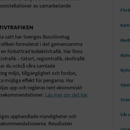
konstellationer av samarbetande
Förd
Sä
Kamp
TIVTRAFIKEN
Bu
sta sätt har Sveriges Bussföretag
Ev
Med
trafiken formulerat i det gemensamma
Et
Ka
n förbättrad kollektivtrafik. Här finns
St
Nyhe
vtrafik – tätort, regiontrafik, skoltrafik
Mi
Lo
ittar du också våra samlade
Nyhe
Sm
ng miljö, tillgänglighet och fordon,
St
ta möjliga effekt för pengarna. Hur
Tr
Opin
öljas upp och regleras rent ekonomiskt
exrekommendationer.
Läs mer om det här.
Stä
Vår 
veriges upphandlade myndigheter och
hrekommendationerna. Resultaten
Utve