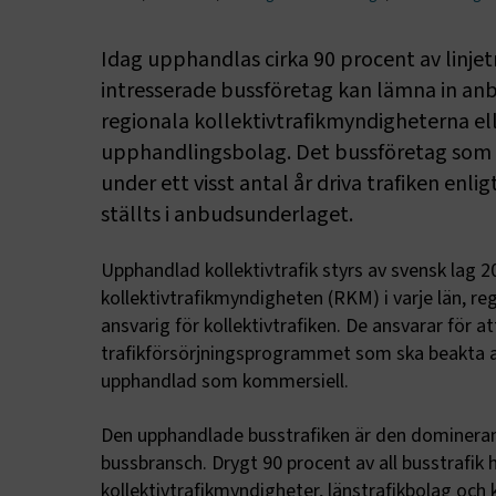
Idag upphandlas cirka 90 procent av linjetr
intresserade bussföretag kan lämna in anb
regionala kollektivtrafikmyndigheterna e
upphandlingsbolag. Det bussföretag som v
under ett visst antal år driva trafiken enl
ställts i anbudsunderlaget.
Upphandlad kollektivtrafik styrs av svensk lag 2
kollektivtrafikmyndigheten (RKM) i varje län, r
ansvarig för kollektivtrafiken. De ansvarar för a
trafikförsörjningsprogrammet som ska beakta all 
upphandlad som kommersiell.
Den upphandlade busstrafiken är den dominer
bussbransch. Drygt 90 procent av all busstrafik 
kollektivtrafikmyndigheter, länstrafikbolag och