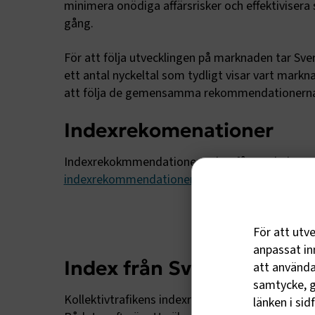
minimera onödiga affärsrisker och effektivisera sj
gång.
För att följa utvecklingen på marknaden tar Sv
ett antal nyckeltal som tydligt visar vart markn
att följa de gemensamma rekommendationern
Indexrekomenationer
Indexrekokmmendationerna har fått en helt ege
indexrekommendationerna
För att utv
anpassat inn
Index från Sveriges Bussf
att använda 
samtycke, g
Kollektivtrafikens indexråd är en del av Partners
länken i sid