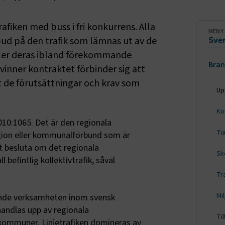
Sido
afiken med buss i fri konkurrens. Alla
MENY
ud på den trafik som lämnas ut av de
Sver
ller deras ibland förekommande
Bran
inner kontraktet förbinder sig att
igt de förutsättningar och krav som
Up
Kom
010:1065. Det är den regionala
Tur
egion eller kommunalförbund som är
tt besluta om det regionala
Sk
befintlig kollektivtrafik, såväl
Tr
Mi
ande verksamheten inom svensk
handlas upp av regionala
Ti
 kommuner. Linjetrafiken domineras av