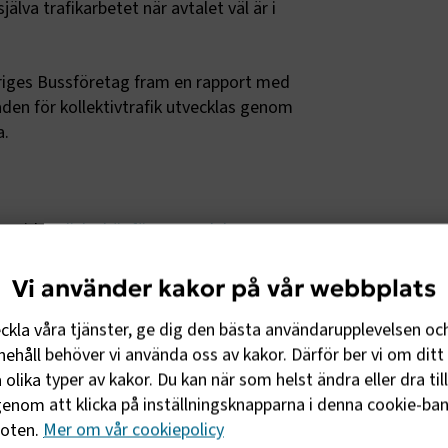
älva trafikarbetet när avtalet väl är i
eriges Bussföretag fram en rapport med
aden för kollektivtrafik utvecklas genom
a.
n sida.
Klicka här för att ta del av
Vi använder kakor på vår webbplats
eckla våra tjänster, ge dig den bästa användarupplevelsen oc
ehåll behöver vi använda oss av kakor. Därför ber vi om ditt 
öretag
olika typer av kakor. Du kan när som helst ändra eller dra til
enom att klicka på inställningsknapparna i denna cookie-bann
amverkan för en förbättrad kollektivtrafik.
foten.
Mer om vår cookiepolicy