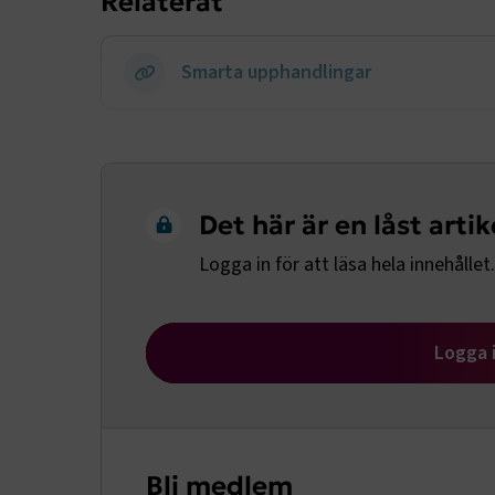
Relaterat
session
Smarta upphandlingar
ARRAffinity
Det här är en låst artik
VISITOR_PR
Logga in för att läsa hela innehållet.
Logga 
.EPiForm_Vis
EPiStateMa
Bli medlem