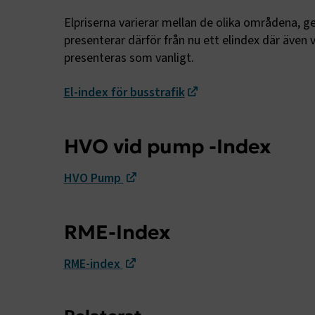
Elpriserna varierar mellan de olika områdena, ge
CookieScri
presenterar därför från nu ett elindex där även
presenteras som vanligt.
El-index för busstrafik
ARRAffinity
HVO vid pump -Index
.EPiForm_B
HVO Pump
RME-Index
RME-index
TF-XSRF-TO