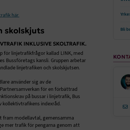
Yrke
afik här.
Kö
h skolskjuts
Bli 
Be
TRAFIK INKLUSIVE SKOLTRAFIK.
EU
 för linjetrafikfrågor kallad LINK, med
KONT
 Bussföretags kansli. Gruppen arbetar
Kör
dlade linjetrafiken och skolskjutsen.
Yr
lare använder sig av de
rtnersamverkan för en förbättrad
nktionskrav på bussar i linjetrafik, Bus
 kollektivtrafikens indexråd.
agit fram modellavtal, gemensamma
t ge mer trafik för pengarna genom att