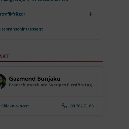
strafikfrågor
Expandera menynivån
r- och vilotidsskolan
bussbranschintressent
hörighetskontroll av yrkesförare
:s vägpaket/Mobility package
AKT
- och vilotider
keskompetensbevis, YKB
Gazmend Bunjaku
Branschutvecklare Sveriges Bussföretag
Skicka e-post
08 762 71 66