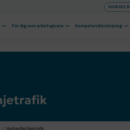
SVERIGES 
m
För dig som arbetsgivare
Kompetensförsörjning
jetrafik
Upphandlad linjetrafik