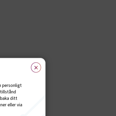
×
h personligt
tillstånd
lbaka ditt
er eller via