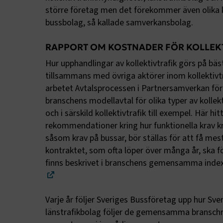
större företag men det förekommer även olika 
bussbolag, så kallade samverkansbolag.
RAPPORT OM KOSTNADER FÖR KOLLEK
Hur upphandlingar av kollektivtrafik görs på bä
tillsammans med övriga aktörer inom kollektiv
arbetet Avtalsprocessen i Partnersamverkan för e
branschens modellavtal för olika typer av kollekti
och i särskild kollektivtrafik till exempel. Här h
rekommendationer kring hur funktionella krav kri
såsom krav på bussar, bör ställas för att få mes
kontraktet, som ofta löper över många år, ska f
finns beskrivet i branschens gemensamma ind
Varje år följer Sveriges Bussföretag upp hur S
länstrafikbolag följer de gemensamma bransc