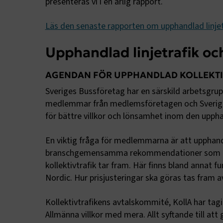
presenteras vi i en årlig rapport.
Läs den senaste rapporten om upphandlad linjetr
Upphandlad linjetrafik oc
AGENDAN FÖR UPPHANDLAD KOLLEKTIV
Sveriges Bussföretag har en särskild arbetsgrupp
medlemmar från medlemsföretagen och Sveriges
för bättre villkor och lönsamhet inom den upphan
En viktig fråga för medlemmarna är att upphand
branschgemensamma rekommendationer som Pa
kollektivtrafik tar fram. Här finns bland annat fu
Nordic. Hur prisjusteringar ska göras tas fram av
Kollektivtrafikens avtalskommité, KollA har t
Allmänna villkor med mera. Allt syftande till at