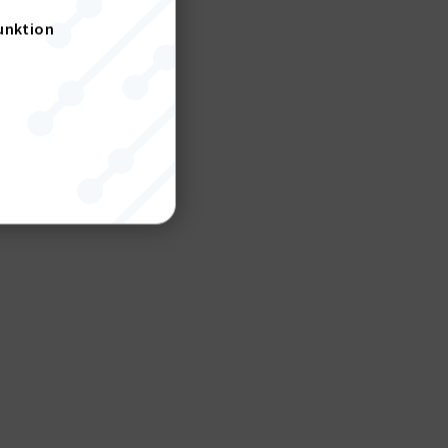
unktion
nktion
gande
bplatsen
tekniska
ändare
behörigheter