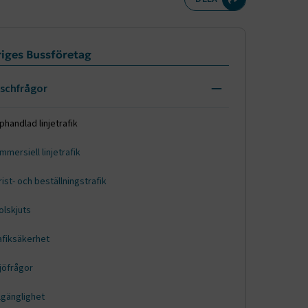
meny
iges Bussföretag
schfrågor
Expandera menynivån
phandlad linjetrafik
mersiell linjetrafik
ist- och beställningstrafik
olskjuts
afiksäkerhet
ljöfrågor
llgänglighet