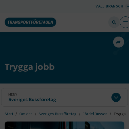
VÄLJ BRANSCH
Dela 
Trygga jobb
MENY
Sveriges Bussföretag
Expan
Start
Om oss
Sveriges Bussföretag
Fördel Bussen
Trygga j