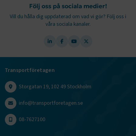
kakor.
Följ oss på sociala medier!
Vill du hålla dig uppdaterad om vad vi gör? Följ oss i
Namn
Leverantör
/
Domän
Utgång
våra sociala kanaler.
.AspNetCore.Session
transportforetagen.se
Session
.AspNetCore.AuthCookie
transportforetagen.se
1 år
CookieScriptConsent
2
CookieScript
Transportföretagen
månader
www.transportforetagen.se
4 veckor
Google Privacy Policy
Storgatan 19, 102 49 Stockholm
info@transportforetagen.se
ARRAffinity
Session
Microsoft Corporation
.www.transportforetagen.se
08-7627100