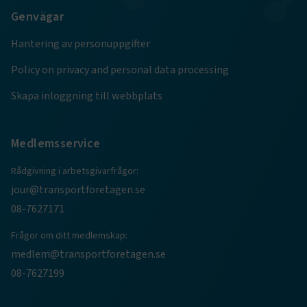
Genvägar
Hantering av personuppgifter
.EPiForm_BID
www.transportforetagen.se
2
månader
Policy on privacy and personal data processing
4 veckor
Skapa inloggning till webbplats
Medlemsservice
Rådgivning i arbetsgivarfrågor:
jour@transportforetagen.se
08-7627171
Frågor om ditt medlemskap:
medlem@transportforetagen.se
TF-XSRF-TOKEN
www.transportforetagen.se
Session
08-7627199
session
transportforetagen.shinyapps.io
Session