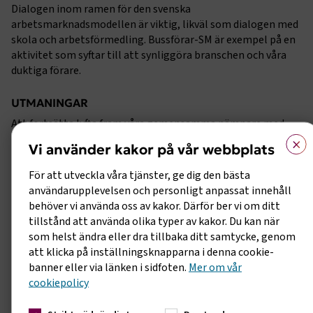
Dialogen inom ramen för den svenska
arbetsmarknadsmodellen är viktig, likväl som dialogen med
skola och arbetsförmedling. Bussförar-SM är exempel på en
aktivitet som syftar till att synliggöra branschen och våra
duktiga förare.
UTMANINGAR
Att fortsätta lyfta fram våra gemensamma nämnare med
×
våra fackliga avtalsparter, trots den inbyggda dramaturgin
Vi använder kakor på vår webbplats
med konfliktytor inom ramen för den svenska
arbetsmarknadsmodellen.
För att utveckla våra tjänster, ge dig den bästa
användarupplevelsen och personligt anpassat innehåll
Att se till att vi får ta del av utbildningskakan och sätta
behöver vi använda oss av kakor. Därför ber vi om ditt
bussbranschen på kartan för att möta behovet av rätt
tillstånd att använda olika typer av kakor. Du kan när
arbetskraft för framtiden. Det är avgörande för branschens
som helst ändra eller dra tillbaka ditt samtycke, genom
överlevnad.
att klicka på inställningsknapparna i denna cookie-
banner eller via länken i sidfoten.
Mer om vår
VI VILL:
cookiepolicy
Vidareutveckla våra kollektivavtal som ska skapa ännu bättr
förutsättningar för våra medlemsföretag och deras anställda