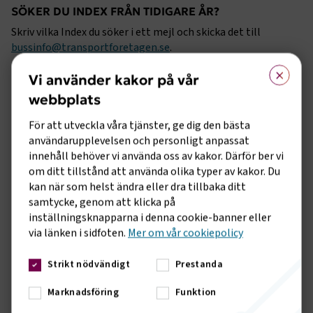
SÖKER DU INDEX FRÅN TIDIGARE ÅR?
Skriv vilka Index du söker i ett mejl och skicka det till
bussinfo@transportforetagen.se
.
×
Vi använder kakor på vår
El-Index
webbplats
Från och med 2021-05 kommer El-index att vara uppdelat
För att utveckla våra tjänster, ge dig den bästa
per elområde. Sverige är indelat i 4 st elområden. Område 1
användarupplevelsen och personligt anpassat
längst i norr, och 4 i södra Sverige.
innehåll behöver vi använda oss av kakor. Därför ber vi
Elpriserna varierar mellan de olika områdena, generellt
om ditt tillstånd att använda olika typer av kakor. Du
dyrare i södra Sverige. SCB presenterar därför från nu ett
kan när som helst ändra eller dra tillbaka ditt
elindex där även varje elområde redovisas. Totalindex
samtycke, genom att klicka på
presenteras som vanligt.
inställningsknapparna i denna cookie-banner eller
via länken i sidfoten.
Mer om vår cookiepolicy
El-index för busstrafik
Strikt nödvändigt
Prestanda
HVO vid pump -Index
Marknadsföring
Funktion
HVO Pump