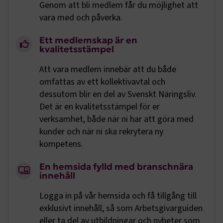
.EPiForm_BID
Genom att bli medlem får du möjlighet att
www.transportforetagen.se
2
månader
vara med och påverka.
4 veckor
Ett medlemskap är en
kvalitetsstämpel
Att vara medlem innebär att du både
omfattas av ett kollektivavtal och
dessutom blir en del av Svenskt Näringsliv.
Det är en kvalitetsstämpel för er
verksamhet, både när ni har att göra med
kunder och när ni ska rekrytera ny
kompetens.
TF-XSRF-TOKEN
www.transportforetagen.se
Session
En hemsida fylld med branschnära
innehåll
session
transportforetagen.shinyapps.io
Session
Logga in på vår hemsida och få tillgång till
exklusivt innehåll, så som Arbetsgivarguiden
eller ta del av utbildningar och nyheter som