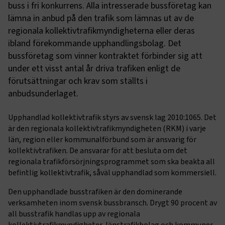
buss i fri konkurrens. Alla intresserade bussföretag kan
lämna in anbud på den trafik som lämnas ut av de
regionala kollektivtrafikmyndigheterna eller deras
ibland förekommande upphandlingsbolag. Det
bussföretag som vinner kontraktet förbinder sig att
under ett visst antal år driva trafiken enligt de
förutsättningar och krav som ställts i
anbudsunderlaget.
Upphandlad kollektivtrafik styrs av svensk lag 2010:1065. Det
är den regionala kollektivtrafikmyndigheten (RKM) i varje
län, region eller kommunalförbund som är ansvarig för
kollektivtrafiken. De ansvarar för att besluta om det
regionala trafikförsörjningsprogrammet som ska beakta all
befintlig kollektivtrafik, såväl upphandlad som kommersiell.
Den upphandlade busstrafiken är den dominerande
verksamheten inom svensk bussbransch. Drygt 90 procent av
all busstrafik handlas upp av regionala