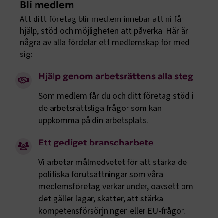
Bli medlem
.AspNetCore.Session
transportforetagen.se
Session
Att ditt företag blir medlem innebär att ni får
hjälp, stöd och möjligheten att påverka. Här är
.AspNetCore.AuthCookie
transportforetagen.se
1 år
några av alla fördelar ett medlemskap för med
sig:
CookieScriptConsent
2
CookieScript
Hjälp genom arbetsrättens alla steg
månader
www.transportforetagen.se
4 veckor
Som medlem får du och ditt företag stöd i
de arbetsrättsliga frågor som kan
Google Privacy Policy
uppkomma på din arbetsplats.
ARRAffinity
Session
Microsoft Corporation
Ett gediget branscharbete
.www.transportforetagen.se
Vi arbetar målmedvetet för att stärka de
politiska förutsättningar som våra
medlemsföretag verkar under, oavsett om
det gäller lagar, skatter, att stärka
kompetensförsörjningen eller EU-frågor.