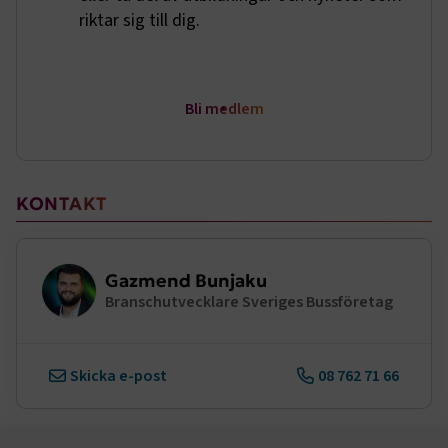
riktar sig till dig.
e
ARRAffinitySameSite
Session
Microsoft Corporation
.www.transportforetagen.se
Bli medlem
Sidomeny
KONTAKT
VISITOR_PRIVACY_METADATA
5
YouTube
månader
.youtube.com
4 veckor
Gazmend Bunjaku
Branschutvecklare Sveriges Bussföretag
Skicka e-post
08 762 71 66