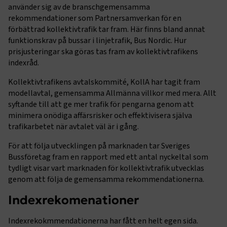
använder sig av de branschgemensamma
rekommendationer som Partnersamverkan för en
förbättrad kollektivtrafik tar fram. Här finns bland annat
funktionskrav på bussar i linjetrafik, Bus Nordic. Hur
prisjusteringar ska göras tas fram av kollektivtrafikens
indexråd.
Kollektivtrafikens avtalskommité, KollA har tagit fram
modellavtal, gemensamma Allmänna villkor med mera. Allt
syftande till att ge mer trafik för pengarna genom att
minimera onödiga affärsrisker och effektivisera själva
trafikarbetet när avtalet väl är i gång.
För att följa utvecklingen på marknaden tar Sveriges
Bussföretag fram en rapport med ett antal nyckeltal som
tydligt visar vart marknaden för kollektivtrafik utvecklas
genom att följa de gemensamma rekommendationerna.
Indexrekomenationer
Indexrekokmmendationerna har fått en helt egen sida.