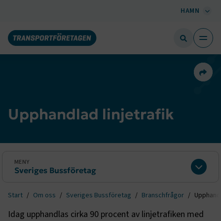
HAMN
Dela 
Upphandlad linjetrafik
MENY
Sveriges Bussföretag
Expan
Start
Om oss
Sveriges Bussföretag
Branschfrågor
Upphandla
Idag upphandlas cirka 90 procent av linjetrafiken med