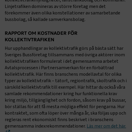
kollektivtrafikmyndigheter, länstrafikbolag och kommuner.
Linjetrafiken domineras av större företag men det
förekommer även olika konstellationer av samarbetande
bussbolag, så kallade samverkansbolag.
RAPPORT OM KOSTNADER FÖR
KOLLEKTIVTRAFIKEN
Hur upphandlingar av kollektivtrafik görs på bästa sätt har
Sveriges Bussföretag tillsammans med övriga aktörer inom
kollektivtrafiken formulerat i det gemensamma arbetet
Avtalsprocessen i Partnersamverkan för en förbättrad
kollektivtrafik. Här finns branschens modellavtal för olika
typer av kollektivtrafik – tätort, regiontrafik, skoltrafik och i
särskild kollektivtrafik till exempel. Här hittar du också våra
samlade rekommendationer kring hur funktionella krav
kring miljö, tillgänglighet och fordon, såsom krav på bussar,
bör ställas för att få mesta möjliga effekt för pengarna. Hur
kontraktet, som ofta löper över många år, ska följas upp och
regleras rent ekonomiskt finns beskrivet i branschens
gemensamma indexrekommendationer.
Läs mer om det här.