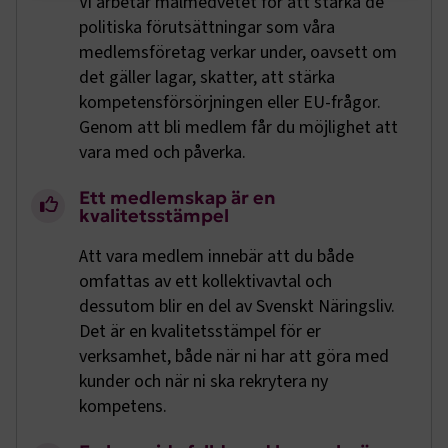
Vi arbetar målmedvetet för att stärka de
Strikt nödvändigt
Prestanda
politiska förutsättningar som våra
medlemsföretag verkar under, oavsett om
Marknadsföring
Funktion
det gäller lagar, skatter, att stärka
Strikt nödvändiga kakor låter dig använda webbplatsen
kompetensförsörjningen eller EU-frågor.
genom att aktivera grundläggande funktioner, såsom
Genom att bli medlem får du möjlighet att
sidnavigering och åtkomst till säkra områden på
vara med och påverka.
webbplatsen. Webbplatsen fungerar inte korrekt utan
dessa kakor.
Ett medlemskap är en
Namn
Leverantör
/
Domän
Utgång
kvalitetsstämpel
.AspNetCore.Session
transportforetagen.se
Session
Att vara medlem innebär att du både
omfattas av ett kollektivavtal och
.AspNetCore.AuthCookie
transportforetagen.se
1 år
dessutom blir en del av Svenskt Näringsliv.
Det är en kvalitetsstämpel för er
verksamhet, både när ni har att göra med
CookieScriptConsent
2
CookieScript
kunder och när ni ska rekrytera ny
månader
www.transportforetagen.se
4 veckor
kompetens.