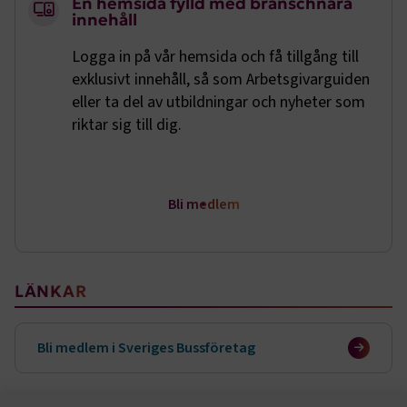
En hemsida fylld med branschnära
Google Privacy Policy
innehåll
Logga in på vår hemsida och få tillgång till
ARRAffinity
Session
Microsoft Corporation
.www.transportforetagen.se
exklusivt innehåll, så som Arbetsgivarguiden
eller ta del av utbildningar och nyheter som
riktar sig till dig.
Bli medlem
.EPiForm_BID
www.transportforetagen.se
2
månader
4 veckor
Sidomeny
LÄNKAR
Bli medlem i Sveriges Bussföretag