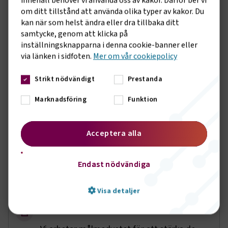
innehåll behöver vi använda oss av kakor. Därför ber vi
om ditt tillstånd att använda olika typer av kakor. Du
Logga in
kan när som helst ändra eller dra tillbaka ditt
samtycke, genom att klicka på
inställningsknapparna i denna cookie-banner eller
via länken i sidfoten.
Mer om vår cookiepolicy
Bli medlem
Att ditt företag blir medlem innebär att ni får
Strikt nödvändigt
Prestanda
hjälp, stöd och möjligheten att påverka. Här är
Marknadsföring
Funktion
några av alla fördelar ett medlemskap för med
sig:
Acceptera alla
Hjälp genom arbetsrättens alla steg
Som medlem får du och ditt företag stöd i
Endast nödvändiga
de arbetsrättsliga frågor som kan
uppkomma på din arbetsplats.
Visa detaljer
Ett gediget branscharbete