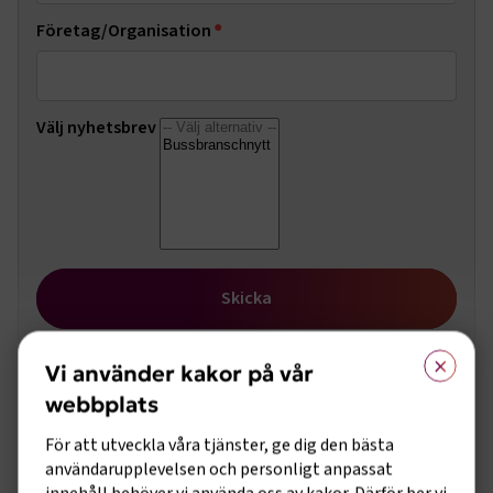
Företag/Organisation
Välj nyhetsbrev
Skicka
×
Vi använder kakor på vår
webbplats
Det här är en låst artikel.
För att utveckla våra tjänster, ge dig den bästa
användarupplevelsen och personligt anpassat
Logga in för att läsa hela innehållet.