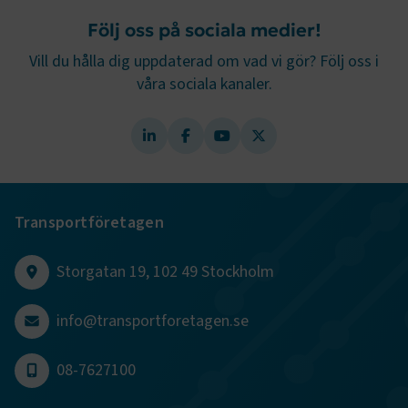
Följ oss på sociala medier!
Vill du hålla dig uppdaterad om vad vi gör? Följ oss i
TF-XSRF-TOKEN
www.transportforetagen.se
Session
våra sociala kanaler.
session
transportforetagen.shinyapps.io
Session
Transportföretagen
e
Storgatan 19, 102 49 Stockholm
ARRAffinitySameSite
Session
Microsoft Corporation
.www.transportforetagen.se
info@transportforetagen.se
08-7627100