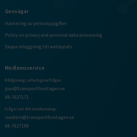
VISITOR_PRIVACY_METADATA
5
YouTube
Genvägar
månader
.youtube.com
4 veckor
Hantering av personuppgifter
Policy on privacy and personal data processing
Skapa inloggning till webbplats
Medlemsservice
.EPiForm_VisitorIdentifier
2
Episerver
månader
www.transportforetagen.se
Rådgivning i arbetsgivarfrågor:
4 veckor
jour@transportforetagen.se
EPiStateMarker
www.transportforetagen.se
Session
08-7627171
Frågor om ditt medlemskap:
medlem@transportforetagen.se
08-7627199
Namn
Namn
Leverantör
Leverantör
/
Domän
/
Domän
Utgång
Utgång
Beskrivning
Beskrivning