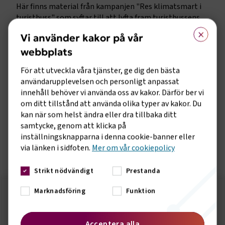
Här finns material från kampanjen "Res klimatsmart i
turistbuss" som syftar till att lyfta fram turistbussens
×
fördelar utifrån ett miljö- och utsläppsperspektiv.
Vi använder kakor på vår
Guldbältet
webbplats
Sveriges Bussföretag är med i Trafikverkets Aktionsplan
för säker vägtrafik 2022–2025 och vill uppmana resenärer
För att utveckla våra tjänster, ge dig den bästa
att öka användandet av bälte i buss. Därför lanserade vi
användarupplevelsen och personligt anpassat
bästa bussbälteskampanjen: Guldbältet!
innehåll behöver vi använda oss av kakor. Därför ber vi
om ditt tillstånd att använda olika typer av kakor. Du
Säker skolskjuts
kan när som helst ändra eller dra tillbaka ditt
Här finns informationsmaterial för barn 6-12 år och ska
samtycke, genom att klicka på
åka skolskjuts.
inställningsknapparna i denna cookie-banner eller
via länken i sidfoten.
Mer om vår cookiepolicy
Strikt nödvändigt
Prestanda
Sidomeny
Marknadsföring
Funktion
Följ oss på sociala medier!
Vill du hålla dig uppdaterad om vad vi gör? Följ oss i
Acceptera alla