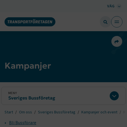
VÄG
Dela 
Kampanjer
MENY
Sveriges Bussföretag
Expan
Start
Om oss
Sveriges Bussföretag
Kampanjer och event
K
Bli Bussförare