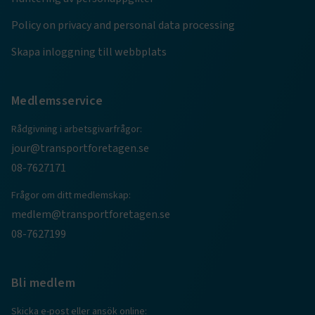
Policy on privacy and personal data processing
.AspNetCore.AuthCookie
transportforetagen.se
1 år
Skapa inloggning till webbplats
CookieScriptConsent
2
CookieScript
månader
www.transportforetagen.se
4 veckor
Medlemsservice
Rådgivning i arbetsgivarfrågor:
Google Privacy Policy
jour@transportforetagen.se
08-7627171
ARRAffinity
Session
Microsoft Corporation
.www.transportforetagen.se
Frågor om ditt medlemskap:
medlem@transportforetagen.se
08-7627199
Bli medlem
.EPiForm_BID
www.transportforetagen.se
2
månader
Skicka e-post eller ansök online:
4 veckor