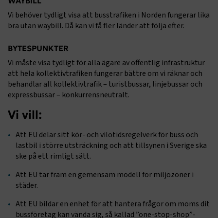
WAYBILL
webbplatsen. Webbplatsen fungerar inte korrekt utan
Vi behöver tydligt visa att busstrafiken i Norden fungerar lika
dessa kakor.
bra utan waybill. Då kan vi få fler länder att följa efter.
Namn
Leverantör
/
Domän
Utgång
BYTESPUNKTER
.AspNetCore.Session
transportforetagen.se
Session
Vi måste visa tydligt för alla ägare av offentlig infrastruktur
att hela kollektivtrafiken fungerar bättre om vi räknar och
.AspNetCore.AuthCookie
transportforetagen.se
1 år
behandlar all kollektivtrafik – turistbussar, linjebussar och
expressbussar – konkurrensneutralt.
Vi vill:
CookieScriptConsent
2
CookieScript
månader
www.transportforetagen.se
4 veckor
Att EU delar sitt kör- och vilotidsregelverk för buss och
lastbil i större utsträckning och att tillsynen i Sverige ska
Google Privacy Policy
ske på ett rimligt sätt.
Att EU tar fram en gemensam modell för miljözoner i
ARRAffinity
Session
Microsoft Corporation
städer.
.www.transportforetagen.se
Att EU bildar en enhet för att hantera frågor om moms dit
bussföretag kan vända sig, så kallad ”one-stop-shop”-