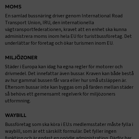
MOMS
En samlad bussnäring driver genom International Road
Transport Union, IRU, den internationella
vägtransportfederationen, kravet att en enhet ska kunna
administrera moms inom hela EU för turistbussföretag. Det
underlättar för företag och ökar turismen inom EU.
MILJÖZONER
Städer i Europa kan idag ha egna regler för motorer och
drivmedel. Det innefattar även bussar. Kraven kan både bestå
av hur gammal bussen får vara eller hur små utsläppen är.
Eftersom bussar inte kan byggas om på färden mellan städer
så behövs ett gemensamt regelverk för miljözoners
utformning.
WAYBILL
Bussföretag som ska köra i EU:s medlemsstater måste fylla i
waybill, som är ett särskilt formulär. Det fyller ingen
funktion och är endast en onödig administration. Därför har