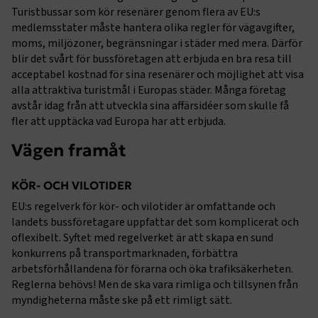
Turistbussar som kör resenärer genom flera av EU:s
medlemsstater måste hantera olika regler för vägavgifter,
moms, miljözoner, begränsningar i städer med mera. Därför
blir det svårt för bussföretagen att erbjuda en bra resa till
acceptabel kostnad för sina resenärer och möjlighet att visa
alla attraktiva turistmål i Europas städer. Många företag
avstår idag från att utveckla sina affärsidéer som skulle få
fler att upptäcka vad Europa har att erbjuda.
Vägen framåt
KÖR- OCH VILOTIDER
EU:s regelverk för kör- och vilotider är omfattande och
landets bussföretagare uppfattar det som komplicerat och
oflexibelt. Syftet med regelverket är att skapa en sund
konkurrens på transportmarknaden, förbättra
arbetsförhållandena för förarna och öka trafiksäkerheten.
Reglerna behövs! Men de ska vara rimliga och tillsynen från
myndigheterna måste ske på ett rimligt sätt.