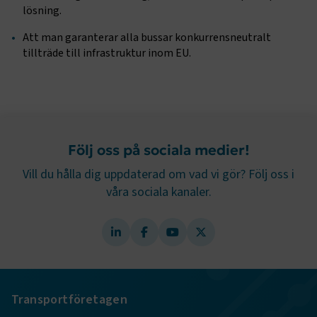
lösning.
Att man garanterar alla bussar konkurrensneutralt
tillträde till infrastruktur inom EU.
.EPiForm_BID
www.transportforetagen.se
2
månader
4 veckor
Sidomeny
Följ oss på sociala medier!
Vill du hålla dig uppdaterad om vad vi gör? Följ oss i
våra sociala kanaler.
TF-XSRF-TOKEN
www.transportforetagen.se
Session
Transportföretagen