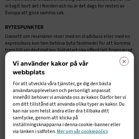
vi tagit bort det i Norden och nu är det dags för resten av
Europa att göra samma sak.
BYTESPUNKTER
Oavsett om resenären reser med en stadsbuss eller med en
expressbuss kan hen behöva byta färdmedel för att komma
fram till sin destination. Självklart ska offentligt finansierad
infrastruktur vara öppen och konkurrensneutral för alla
×
Vi använder kakor på vår
trafikslag i hela EU. Vi måste visa tydligt för alla ägare av
offentlig infrastruktur att hela kollektivtrafiken fungerar
webbplats
bättre om vi räknar och behandlar all kollektivtrafik –
För att utveckla våra tjänster, ge dig den bästa
turistbussar, linjebussar och expressbussar –
användarupplevelsen och personligt anpassat
konkurrensneutralt.
innehåll behöver vi använda oss av kakor. Därför ber vi
Utmaningar
om ditt tillstånd att använda olika typer av kakor. Du
kan när som helst ändra eller dra tillbaka ditt
samtycke, genom att klicka på
KÖR-OCH VILOTIDER
inställningsknapparna i denna cookie-banner eller
EU beslutar regelverket för kör- och vilotider för buss och
via länken i sidfoten.
Mer om vår cookiepolicy
lastbil men reglerna tillämpas på olika sätt i