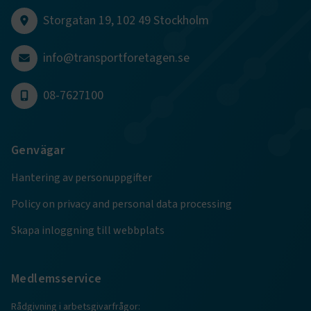
session
transportforetagen.shinyapps.io
Session
Storgatan 19, 102 49 Stockholm
info@transportforetagen.se
08-7627100
e
ARRAffinitySameSite
Session
Microsoft Corporation
.www.transportforetagen.se
Genvägar
Hantering av personuppgifter
Policy on privacy and personal data processing
Skapa inloggning till webbplats
VISITOR_PRIVACY_METADATA
5
YouTube
månader
.youtube.com
4 veckor
Medlemsservice
Rådgivning i arbetsgivarfrågor: