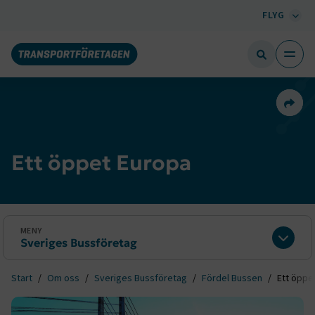
FLYG
Dela 
Ett öppet Europa
MENY
Sveriges Bussföretag
Expan
Start
Om oss
Sveriges Bussföretag
Fördel Bussen
Ett öppe