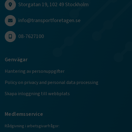
Storgatan 19, 102 49 Stockholm
info@transportforetagen.se
.EPiForm_BID
www.transportforetagen.se
2
månader
4 veckor
08-7627100
Genvägar
Hantering av personuppgifter
Policy on privacy and personal data processing
Skapa inloggning till webbplats
Medlemsservice
TF-XSRF-TOKEN
www.transportforetagen.se
Session
Rådgivning i arbetsgivarfrågor: