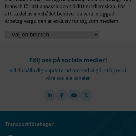
webbplatsen. Webbplatsen fungerar inte korrekt utan
bransch för att anpassa den till ditt medlemskap. För
dessa kakor.
att ta del av innehållet behöver du vara inloggad -
Arbetsgivarguiden är exklusiv för dig som medlem.
Namn
Leverantör
/
Domän
Utgång
.AspNetCore.Session
transportforetagen.se
Session
.AspNetCore.AuthCookie
transportforetagen.se
1 år
Följ oss på sociala medier!
CookieScriptConsent
2
Vill du hålla dig uppdaterad om vad vi gör? Följ oss i
CookieScript
månader
www.transportforetagen.se
våra sociala kanaler.
4 veckor
Google Privacy Policy
ARRAffinity
Session
Microsoft Corporation
.www.transportforetagen.se
Transportföretagen