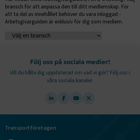
webbplatsen. Webbplatsen fungerar inte korrekt utan
bransch för att anpassa den till ditt medlemskap. För
dessa kakor.
att ta del av innehållet behöver du vara inloggad -
Arbetsgivarguiden är exklusiv för dig som medlem.
Namn
Leverantör
/
Domän
Utgång
.AspNetCore.Session
transportforetagen.se
Session
.AspNetCore.AuthCookie
transportforetagen.se
1 år
Följ oss på sociala medier!
CookieScriptConsent
2
Vill du hålla dig uppdaterad om vad vi gör? Följ oss i
CookieScript
månader
www.transportforetagen.se
våra sociala kanaler.
4 veckor
Google Privacy Policy
ARRAffinity
Session
Microsoft Corporation
.www.transportforetagen.se
Transportföretagen