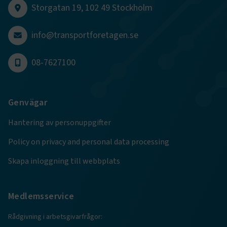
Storgatan 19, 102 49 Stockholm
info@transportforetagen.se
.EPiForm_BID
www.transportforetagen.se
2
månader
4 veckor
08-7627100
Genvägar
Hantering av personuppgifter
Policy on privacy and personal data processing
Skapa inloggning till webbplats
Medlemsservice
TF-XSRF-TOKEN
www.transportforetagen.se
Session
Rådgivning i arbetsgivarfrågor: