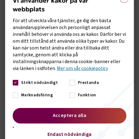
Vi använder kakor på vår
Genom att bli medlem får du möjlighet att
vara med och påverka.
webbplats
För att utveckla våra tjänster, ge dig den bästa
Ett medlemskap är en
användarupplevelsen och personligt anpassat
kvalitetsstämpel
innehåll behöver vi använda oss av kakor. Därför ber vi
Att vara medlem innebär att du både
om ditt tillstånd att använda olika typer av kakor. Du
omfattas av ett kollektivavtal och
kan när som helst ändra eller dra tillbaka ditt
samtycke, genom att klicka på
dessutom blir en del av Svenskt Näringsliv.
inställningsknapparna i denna cookie-banner eller
Det är en kvalitetsstämpel för er
via länken i sidfoten.
Mer om vår cookiepolicy
verksamhet, både när ni har att göra med
kunder och när ni ska rekrytera ny
Strikt nödvändigt
Prestanda
kompetens.
Marknadsföring
Funktion
En hemsida fylld med branschnära
innehåll
Acceptera alla
Logga in på vår hemsida och få tillgång till
exklusivt innehåll, så som Arbetsgivarguiden
Endast nödvändiga
eller ta del av utbildningar och nyheter som