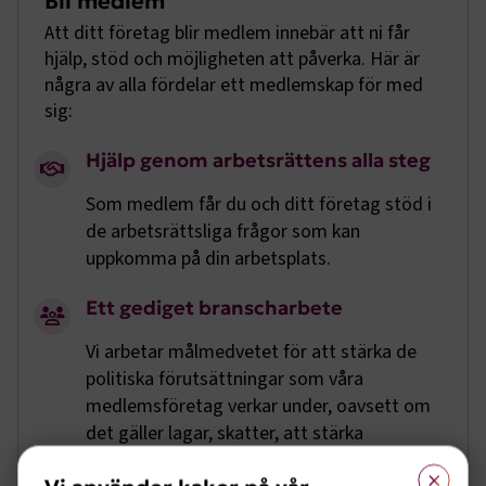
Bli medlem
Att ditt företag blir medlem innebär att ni får
hjälp, stöd och möjligheten att påverka. Här är
några av alla fördelar ett medlemskap för med
sig:
Hjälp genom arbetsrättens alla steg
Som medlem får du och ditt företag stöd i
de arbetsrättsliga frågor som kan
uppkomma på din arbetsplats.
Ett gediget branscharbete
Vi arbetar målmedvetet för att stärka de
politiska förutsättningar som våra
medlemsföretag verkar under, oavsett om
det gäller lagar, skatter, att stärka
kompetensförsörjningen eller EU-frågor.
×