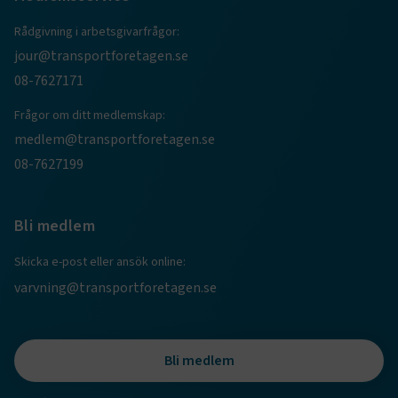
Rådgivning i arbetsgivarfrågor:
jour@transportforetagen.se
08-7627171
Frågor om ditt medlemskap:
medlem@transportforetagen.se
08-7627199
TF-XSRF-TOKEN
www.transportforetagen.se
Session
Bli medlem
session
transportforetagen.shinyapps.io
Session
Skicka e-post eller ansök online:
varvning@transportforetagen.se
e
Bli medlem
ARRAffinitySameSite
Session
Microsoft Corporation
.www.transportforetagen.se