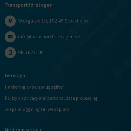
Transportföretagen
CookieScriptConsent
2
CookieScript
månader
www.transportforetagen.se
4 veckor
Storgatan 19, 102 49 Stockholm
Google Privacy Policy
info@transportforetagen.se
ARRAffinity
Session
Microsoft Corporation
08-7627100
.www.transportforetagen.se
Genvägar
Hantering av personuppgifter
Policy on privacy and personal data processing
.EPiForm_BID
www.transportforetagen.se
2
månader
4 veckor
Skapa inloggning till webbplats
Medlemsservice