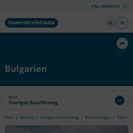
VÄLJ BRANSCH
Dela 
Bulgarien
MENY
Sveriges Bussföretag
Expan
Start
Om oss
Sveriges Bussföretag
Branschfrågor
Turist- o