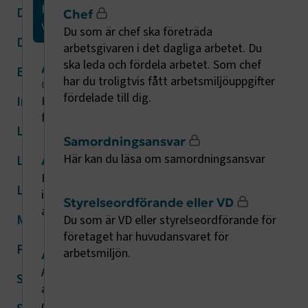
Här kan du läsa om vem som har ansvar för
Deltidspension
Chef
vad i arbetsmiljöarbetet.
Du som är chef ska företräda
Diskriminering
arbetsgivaren i det dagliga arbetet. Du
ska leda och fördela arbetet. Som chef
Arbetsanpassning och rehabilitering
Etableringsjobb
har du troligtvis fått arbetsmiljöuppgifter
fördelade till dig.
Integritetsfrågor
Här kan du läsa mer om arbetsgivarens ansvar
för arbetsanpassning och rehabilitering.
Ledigheter
Samordningsansvar
Här kan du läsa om samordningsansvar
Lön och ersättningar
Arbetsmiljöverket
Här kan du läsa om hur det går till vid en
Lönekartläggning
inspektion, sanktionsavgifter och mycket
Styrelseordförande eller VD
annat.
MBL och kontakterna med facket
Du som är VD eller styrelseordförande för
företaget har huvudansvaret för
Policies
arbetsmiljön.
Asbest - Transport av farligt gods
Asbest är ett hälsofarligt ämne som omfattas
Semester
av särskilda krav enligt arbetsmiljö-, miljö-
och transportlagstiftningen.