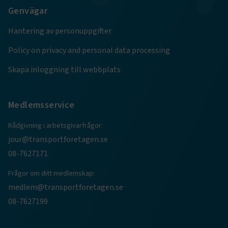
molnplattformen
Genvägar
unik cookie för
användaridentif
det möjligt att 
Hantering av personuppgifter
användare som 
till applikatione
Policy on privacy and personal data processing
Skapa inloggning till webbplats
Medlemsservice
Rådgivning i arbetsgivarfrågor:
jour@transportforetagen.se
08-7627171
Frågor om ditt medlemskap:
medlem@transportforetagen.se
08-7627199