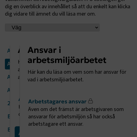
dig en överblick av innehållet så att du enkelt kan klicka
dig vidare till ämnet du vill läsa mer om.
Arbetsmiljö
Ansvar i
Anställa
arbetsmiljöarbetet
Här hittar du information om systematiskt
Arbetsmiljö
arbetsmiljöarbete och ditt ansvar om
Här kan du läsa om vem som har ansvar för
Arbetstid
arbetsgivare för arbetsmiljön.
vad i arbetsmiljöarbetet.
Avsluta anställning
Alkohol och droger
Arbetstagares ansvar
24-månadersregeln
Här kan du få stöd i hur du hanterar alkohol
Även om det främst är arbetsgivaren som
och droger på arbetsplatsen.
Blanketter och mallar
ansvarar för arbetsmiljön så har också
arbetstagare ett ansvar.
Broschyrer arbetsgivarfrågor
Ansvar i arbetsmiljöarbetet