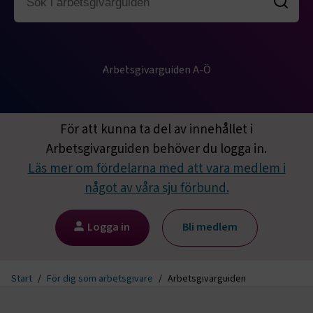
Arbetsgivarguiden A-Ö
För att kunna ta del av innehållet i
Arbetsgivarguiden behöver du logga in.
Läs mer om fördelarna med att vara medlem i
något av våra sju förbund.
Logga in
Bli medlem
Start
För dig som arbetsgivare
Arbetsgivarguiden