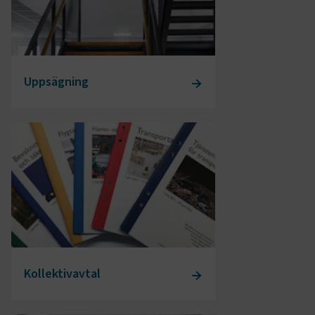
Uppsägning
Kollektivavtal