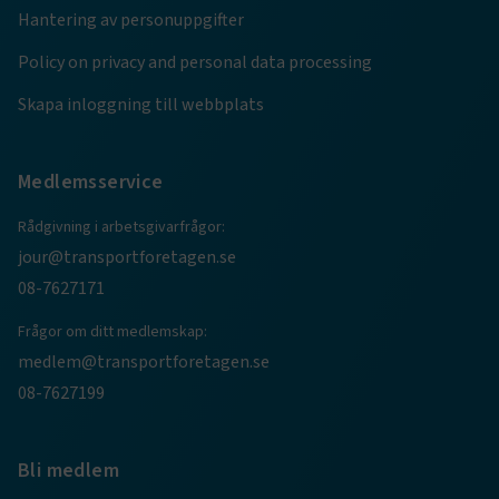
4 veckor
Hantering av personuppgifter
Policy on privacy and personal data processing
Skapa inloggning till webbplats
Medlemsservice
Rådgivning i arbetsgivarfrågor:
jour@transportforetagen.se
08-7627171
TF-XSRF-TOKEN
www.transportforetagen.se
Session
Frågor om ditt medlemskap:
medlem@transportforetagen.se
session
transportforetagen.shinyapps.io
Session
08-7627199
Bli medlem