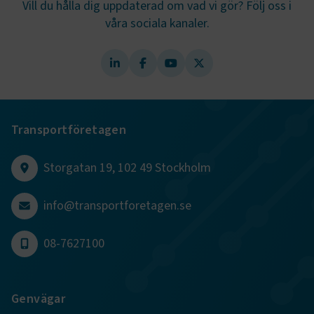
Vill du hålla dig uppdaterad om vad vi gör? Följ oss i
våra sociala kanaler.
.AspNetCore.AuthCookie
transportforetagen.se
1 år
CookieScriptConsent
2
CookieScript
månader
www.transportforetagen.se
4 veckor
Transportföretagen
Google Privacy Policy
Storgatan 19, 102 49 Stockholm
ARRAffinity
Session
Microsoft Corporation
.www.transportforetagen.se
info@transportforetagen.se
08-7627100
Genvägar
.EPiForm_BID
www.transportforetagen.se
2
månader