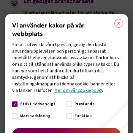
Ett gediget branscharbete
Vi arbetar målmedvetet för att stärka de
×
politiska förutsättningar som våra
Vi använder kakor på vår
medlemsföretag verkar under, oavsett om
webbplats
det gäller lagar, skatter, att stärka
kompetensförsörjningen eller EU-frågor.
För att utveckla våra tjänster, ge dig den bästa
Genom att bli medlem får du möjlighet att
användarupplevelsen och personligt anpassat
vara med och påverka.
innehåll behöver vi använda oss av kakor. Därför ber vi
om ditt tillstånd att använda olika typer av kakor. Du
kan när som helst ändra eller dra tillbaka ditt
Ett medlemskap är en
kvalitetsstämpel
samtycke, genom att klicka på
inställningsknapparna i denna cookie-banner eller
Att vara medlem innebär att du både
via länken i sidfoten.
Mer om vår cookiepolicy
omfattas av ett kollektivavtal och
dessutom blir en del av Svenskt Näringsliv.
Strikt nödvändigt
Prestanda
Det är en kvalitetsstämpel för er
Marknadsföring
Funktion
verksamhet, både när ni har att göra med
kunder och när ni ska rekrytera ny