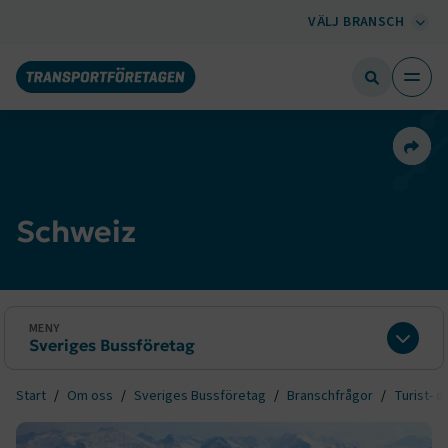
VÄLJ BRANSCH
Dela 
Schweiz
MENY
Sveriges Bussföretag
Expan
Start
Om oss
Sveriges Bussföretag
Branschfrågor
Turist- o