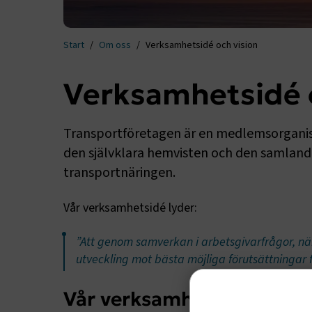
Start
Om oss
Verksamhetsidé och vision
Verksamhetsidé o
Transportföretagen är en medlemsorganisat
den självklara hemvisten och den samland
transportnäringen.
Vår verksamhetsidé lyder:
”Att genom samverkan i arbetsgivarfrågor, nä
utveckling mot bästa möjliga förutsättningar 
Vår verksamhet