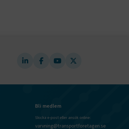
bplatsen
heter Sveriges Bussföretag
AB
stbäddar
inionsfrågor
lad länkar till nyttig information
r dig inom drönarnäringen
ämma
tekniska
lldagen
mälan till drönarnätverket
r verksamhet
ändare
behörigheter
vecklingsprojekt för bussbranschen
ookie-
tt komma ihåg
ns cookie.
kestrafikfrågor
ie-
ungerar
i bussbranschintressent
webbplatser
e-
nds för
 att
dans
l samma
Bli medlem
ion.
kilja en
Skicka e-post eller ansök online:
bbläsare,
 när hen
varvning@transportforetagen.se
 användare