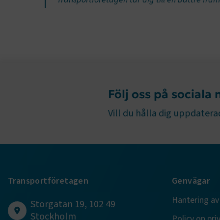
funktioner
fungerar in
Namn
.AspNetCor
.AspNetCor
Följ oss på sociala
CookieScri
Vill du hålla dig uppdaterad
ARRAffinity
Transportföretagen
Genvägar
.EPiForm_B
Hantering av
Storgatan 19, 102 49
Stockholm
Policy on pri