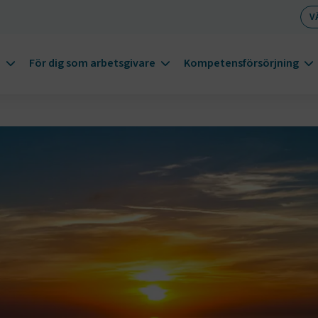
V
m
För dig som arbetsgivare
Kompetensförsörjning