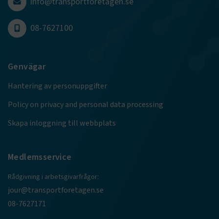
info@transportforetagen.se
Google Privacy Policy
08-7627100
ARRAffinity
Session
Microsoft Corporation
.www.transportforetagen.se
Genvägar
Hantering av personuppgifter
Policy on privacy and personal data processing
Skapa inloggning till webbplats
.EPiForm_BID
www.transportforetagen.se
2
månader
4 veckor
Medlemsservice
Rådgivning i arbetsgivarfrågor:
jour@transportforetagen.se
08-7627171