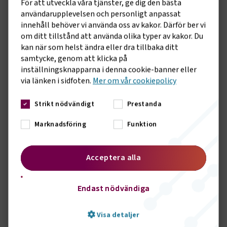
För att utveckla våra tjänster, ge dig den bästa
Att vara medlem innebär att du både
användarupplevelsen och personligt anpassat
omfattas av ett kollektivavtal och
innehåll behöver vi använda oss av kakor. Därför ber vi
dessutom blir en del av Svenskt Näringsliv.
om ditt tillstånd att använda olika typer av kakor. Du
Det är en kvalitetsstämpel för er
kan när som helst ändra eller dra tillbaka ditt
verksamhet, både när ni har att göra med
samtycke, genom att klicka på
kunder och när ni ska rekrytera ny
inställningsknapparna i denna cookie-banner eller
kompetens.
via länken i sidfoten.
Mer om vår cookiepolicy
En hemsida fylld med branschnära
Strikt nödvändigt
Prestanda
innehåll
Marknadsföring
Funktion
Logga in på vår hemsida och få tillgång till
exklusivt innehåll, så som Arbetsgivarguiden
Acceptera alla
eller ta del av utbildningar och nyheter som
riktar sig till dig.
Endast nödvändiga
Bli medlem
Visa detaljer