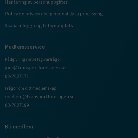
Hantering av personuppgifter
Policy on privacy and personal data processing
TF-XSRF-TOKEN
www.transportforetagen.se
Session
Skapa inloggning till webbplats
session
transportforetagen.shinyapps.io
Session
Medlemsservice
Rådgivning i arbetsgivarfrågor:
jour@transportforetagen.se
e
08-7627171
ARRAffinitySameSite
Session
Microsoft Corporation
.www.transportforetagen.se
Frågor om ditt medlemskap:
medlem@transportforetagen.se
08-7627199
Bli medlem
VISITOR_PRIVACY_METADATA
5
YouTube