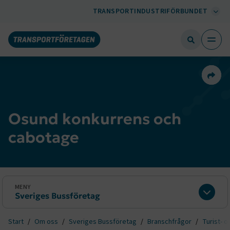
TRANSPORTINDUSTRIFÖRBUNDET
Dela 
Osund konkurrens och
cabotage
MENY
Sveriges Bussföretag
Expan
Start
Om oss
Sveriges Bussföretag
Branschfrågor
Turist- o