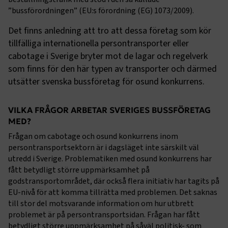
”bussförordningen” (EU:s förordning (EG) 1073/2009).
Det finns anledning att tro att dessa företag som kör
tillfälliga internationella persontransporter eller
cabotage i Sverige bryter mot de lagar och regelverk
som finns för den här typen av transporter och därmed
utsätter svenska bussföretag för osund konkurrens.
VILKA FRÅGOR ARBETAR SVERIGES BUSSFÖRETAG
MED?
Frågan om cabotage och osund konkurrens inom
persontransportsektorn är i dagsläget inte särskilt väl
utredd i Sverige. Problematiken med osund konkurrens har
fått betydligt större uppmärksamhet på
godstransportområdet, där också flera initiativ har tagits på
EU-nivå för att komma tillrätta med problemen. Det saknas
till stor del motsvarande information om hur utbrett
problemet är på persontransportsidan. Frågan har fått
betydligt större uppmärksamhet på såväl politisk- som