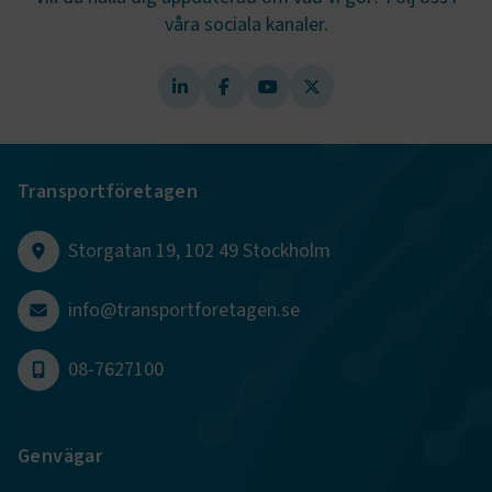
våra sociala kanaler.
ARRAffinity
Session
Microsoft Corporation
.www.transportforetagen.se
Transportföretagen
.EPiForm_BID
www.transportforetagen.se
2
månader
Storgatan 19, 102 49 Stockholm
4 veckor
info@transportforetagen.se
08-7627100
Genvägar