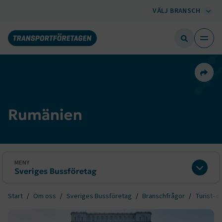
VÄLJ BRANSCH
Dela 
Rumänien
MENY
Sveriges Bussföretag
Expan
Start
Om oss
Sveriges Bussföretag
Branschfrågor
Turist- o