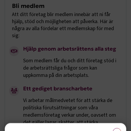
Bli medlem
Att ditt företag blir medlem innebär att ni får
hjälp, stöd och möjligheten att påverka. Här är
några av alla fördelar ett medlemskap för med
sig:
Hjälp genom arbetsrättens alla steg
Som medlem får du och ditt företag stöd i
de arbetsrättsliga frågor som kan
uppkomma på din arbetsplats.
Ett gediget branscharbete
Vi arbetar målmedvetet för att stärka de
politiska förutsättningar som våra
medlemsföretag verkar under, oavsett om
det gäller lagar, skatter, att stärka
×
kompetensförsörjningen eller EU-frågor.