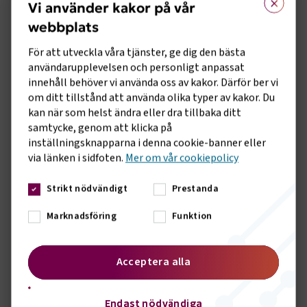
Vi använder kakor på vår
Genom att bli medlem får du möjlighet att
webbplats
vara med och påverka.
För att utveckla våra tjänster, ge dig den bästa
Ett medlemskap är en
användarupplevelsen och personligt anpassat
kvalitetsstämpel
innehåll behöver vi använda oss av kakor. Därför ber vi
om ditt tillstånd att använda olika typer av kakor. Du
Att vara medlem innebär att du både
kan när som helst ändra eller dra tillbaka ditt
omfattas av ett kollektivavtal och
samtycke, genom att klicka på
dessutom blir en del av Svenskt Näringsliv.
inställningsknapparna i denna cookie-banner eller
Det är en kvalitetsstämpel för er
via länken i sidfoten.
Mer om vår cookiepolicy
verksamhet, både när ni har att göra med
kunder och när ni ska rekrytera ny
Strikt nödvändigt
Prestanda
kompetens.
Marknadsföring
Funktion
En hemsida fylld med branschnära
innehåll
Acceptera alla
Logga in på vår hemsida och få tillgång till
exklusivt innehåll, så som Arbetsgivarguiden
Endast nödvändiga