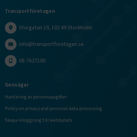
Transportföretagen
CookieScriptConsent
2
CookieScript
månader
www.transportforetagen.se
4 veckor
Storgatan 19, 102 49 Stockholm
Google Privacy Policy
info@transportforetagen.se
ARRAffinity
Session
Microsoft Corporation
08-7627100
.www.transportforetagen.se
Genvägar
Hantering av personuppgifter
.EPiForm_BID
www.transportforetagen.se
2
Policy on privacy and personal data processing
månader
4 veckor
Skapa inloggning till webbplats