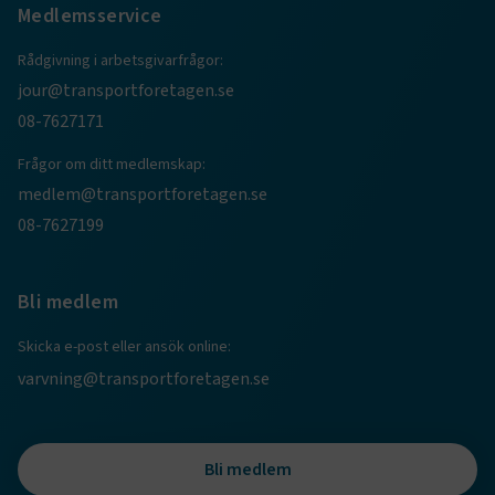
Medlemsservice
Rådgivning i arbetsgivarfrågor:
jour@transportforetagen.se
08-7627171
Frågor om ditt medlemskap:
medlem@transportforetagen.se
TF-XSRF-TOKEN
www.transportforetagen.se
Session
08-7627199
Bli medlem
session
transportforetagen.shinyapps.io
Session
Skicka e-post eller ansök online:
varvning@transportforetagen.se
e
Bli medlem
ARRAffinitySameSite
Session
Microsoft Corporation
.www.transportforetagen.se