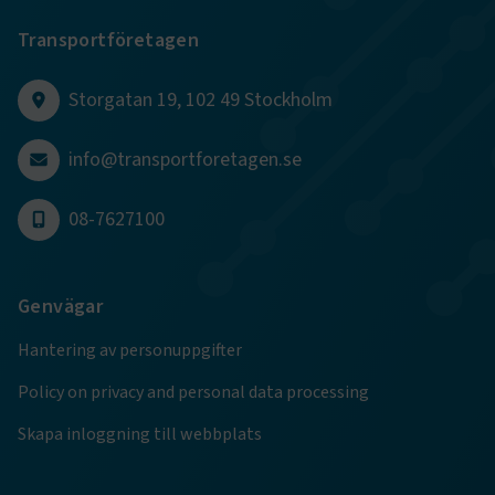
Transportföretagen
CookieScriptConsent
2
CookieScript
månader
www.transportforetagen.se
4 veckor
Storgatan 19, 102 49 Stockholm
Google Privacy Policy
info@transportforetagen.se
ARRAffinity
Session
Microsoft Corporation
08-7627100
.www.transportforetagen.se
Genvägar
Hantering av personuppgifter
.EPiForm_BID
www.transportforetagen.se
2
Policy on privacy and personal data processing
månader
4 veckor
Skapa inloggning till webbplats