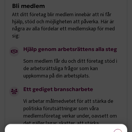
Bli medlem
Att ditt företag blir medlem innebär att ni får
hjälp, stöd och möjligheten att påverka. Här är
några av alla fördelar ett medlemskap för med
sig:
Hjälp genom arbetsrättens alla steg
Som medlem får du och ditt företag stöd i
de arbetsrättsliga frågor som kan
uppkomma på din arbetsplats.
Ett gediget branscharbete
Vi arbetar målmedvetet för att stärka de
politiska förutsättningar som våra
medlemsföretag verkar under, oavsett om
det gäller lagar, skatter, att stärka
×
kompetensförsörjningen eller EU-frågor.