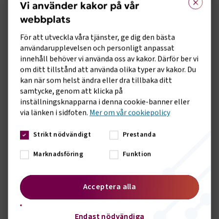
Vi använder kakor på vår
Genom att bli medlem får du möjlighet att
webbplats
vara med och påverka.
För att utveckla våra tjänster, ge dig den bästa
Ett medlemskap är en
användarupplevelsen och personligt anpassat
kvalitetsstämpel
innehåll behöver vi använda oss av kakor. Därför ber vi
om ditt tillstånd att använda olika typer av kakor. Du
Att vara medlem innebär att du både
kan när som helst ändra eller dra tillbaka ditt
omfattas av ett kollektivavtal och
samtycke, genom att klicka på
dessutom blir en del av Svenskt Näringsliv.
inställningsknapparna i denna cookie-banner eller
Det är en kvalitetsstämpel för er
via länken i sidfoten.
Mer om vår cookiepolicy
verksamhet, både när ni har att göra med
kunder och när ni ska rekrytera ny
Strikt nödvändigt
Prestanda
kompetens.
Marknadsföring
Funktion
En hemsida fylld med branschnära
innehåll
Acceptera alla
Logga in på vår hemsida och få tillgång till
exklusivt innehåll, så som Arbetsgivarguiden
Endast nödvändiga