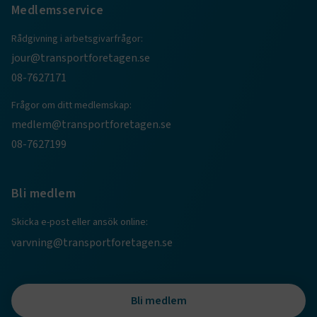
Medlemsservice
Rådgivning i arbetsgivarfrågor:
jour@transportforetagen.se
08-7627171
Frågor om ditt medlemskap:
medlem@transportforetagen.se
TF-XSRF-TOKEN
www.transportforetagen.se
Session
08-7627199
Bli medlem
session
transportforetagen.shinyapps.io
Session
Skicka e-post eller ansök online:
varvning@transportforetagen.se
e
Bli medlem
ARRAffinitySameSite
Session
Microsoft Corporation
.www.transportforetagen.se