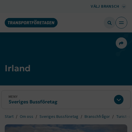
VÄLJ BRANSCH
Dela 
Irland
MENY
Sveriges Bussföretag
Expan
Start
Om oss
Sveriges Bussföretag
Branschfrågor
Turist- o