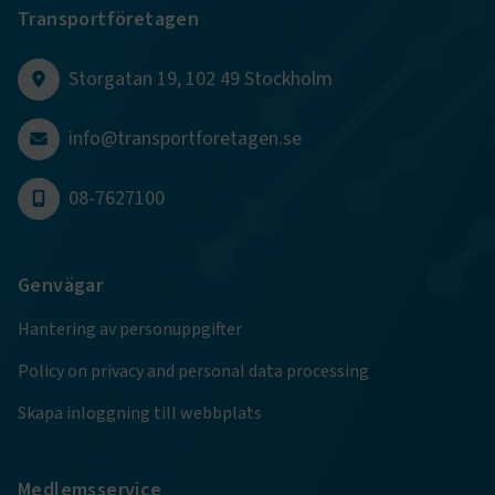
Transportföretagen
CookieScriptConsent
2
CookieScript
månader
www.transportforetagen.se
4 veckor
Storgatan 19, 102 49 Stockholm
Google Privacy Policy
info@transportforetagen.se
ARRAffinity
Session
Microsoft Corporation
08-7627100
.www.transportforetagen.se
Genvägar
Hantering av personuppgifter
Policy on privacy and personal data processing
.EPiForm_BID
www.transportforetagen.se
2
månader
4 veckor
Skapa inloggning till webbplats
Medlemsservice