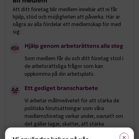
Bli medlem
Att ditt företag blir medlem innebär att ni får
hjälp, stöd och möjligheten att påverka. Här är
några av alla fördelar ett medlemskap för med
sig:
Hjälp genom arbetsrättens alla steg
Som medlem får du och ditt företag stöd i
de arbetsrättsliga frågor som kan
uppkomma på din arbetsplats.
Ett gediget branscharbete
Vi arbetar målmedvetet för att stärka de
politiska förutsättningar som våra
medlemsföretag verkar under, oavsett om
det gäller lagar, skatter, att stärka
kompetensförsörjningen eller EU-frågor.
×