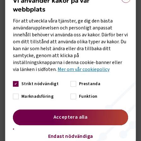
Vi använder kakor på vår
Genom att bli medlem får du möjlighet att
vara med och påverka.
webbplats
För att utveckla våra tjänster, ge dig den bästa
Ett medlemskap är en
användarupplevelsen och personligt anpassat
kvalitetsstämpel
innehåll behöver vi använda oss av kakor. Därför ber vi
Att vara medlem innebär att du både
om ditt tillstånd att använda olika typer av kakor. Du
omfattas av ett kollektivavtal och
kan när som helst ändra eller dra tillbaka ditt
samtycke, genom att klicka på
dessutom blir en del av Svenskt Näringsliv.
inställningsknapparna i denna cookie-banner eller
Det är en kvalitetsstämpel för er
via länken i sidfoten.
Mer om vår cookiepolicy
verksamhet, både när ni har att göra med
kunder och när ni ska rekrytera ny
Strikt nödvändigt
Prestanda
kompetens.
Marknadsföring
Funktion
En hemsida fylld med branschnära
innehåll
Acceptera alla
Logga in på vår hemsida och få tillgång till
exklusivt innehåll, så som Arbetsgivarguiden
Endast nödvändiga
eller ta del av utbildningar och nyheter som