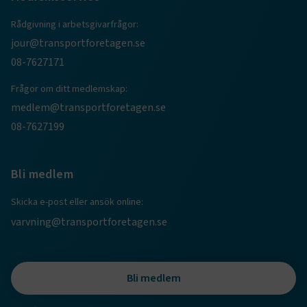
Rådgivning i arbetsgivarfrågor:
jour@transportforetagen.se
08-7627171
Frågor om ditt medlemskap:
medlem@transportforetagen.se
08-7627199
TF-XSRF-TOKEN
www.transportforetagen.se
Session
Bli medlem
session
transportforetagen.shinyapps.io
Session
Skicka e-post eller ansök online:
varvning@transportforetagen.se
e
Bli medlem
ARRAffinitySameSite
Session
Microsoft Corporation
.www.transportforetagen.se