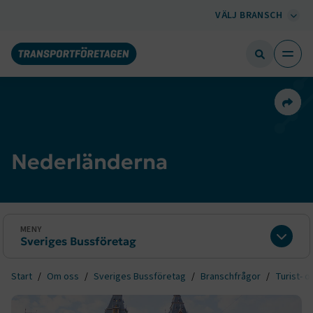
VÄLJ BRANSCH
Dela 
Nederländerna
MENY
Sveriges Bussföretag
Expan
Start
Om oss
Sveriges Bussföretag
Branschfrågor
Turist- o