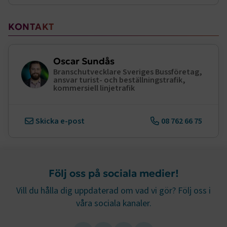
.AspNetCore.AuthCookie
transportforetagen.se
1 år
Sidomeny
KONTAKT
CookieScriptConsent
2
CookieScript
månader
www.transportforetagen.se
4 veckor
Oscar Sundås
Branschutvecklare Sveriges Bussföretag,
ansvar turist- och beställningstrafik,
Google Privacy Policy
kommersiell linjetrafik
ARRAffinity
Session
Microsoft Corporation
.www.transportforetagen.se
Skicka e-post
08 762 66 75
Följ oss på sociala medier!
Vill du hålla dig uppdaterad om vad vi gör? Följ oss i
.EPiForm_BID
www.transportforetagen.se
2
våra sociala kanaler.
månader
4 veckor