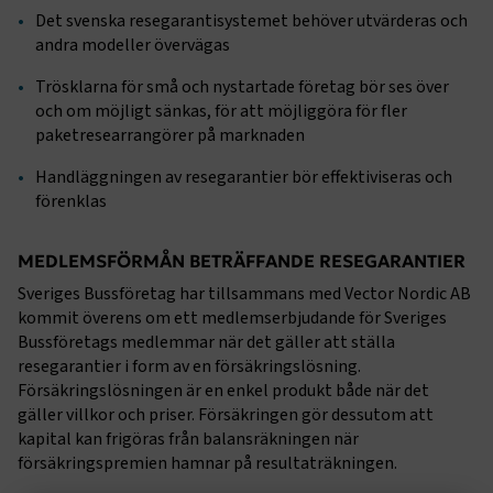
Det svenska resegarantisystemet behöver utvärderas och
andra modeller övervägas
Trösklarna för små och nystartade företag bör ses över
och om möjligt sänkas, för att möjliggöra för fler
paketresearrangörer på marknaden
Handläggningen av resegarantier bör effektiviseras och
förenklas
MEDLEMSFÖRMÅN BETRÄFFANDE RESEGARANTIER
Sveriges Bussföretag har tillsammans med Vector Nordic AB
kommit överens om ett medlemserbjudande för Sveriges
Bussföretags medlemmar när det gäller att ställa
resegarantier i form av en försäkringslösning.
Försäkringslösningen är en enkel produkt både när det
gäller villkor och priser. Försäkringen gör dessutom att
kapital kan frigöras från balansräkningen när
försäkringspremien hamnar på resultaträkningen.