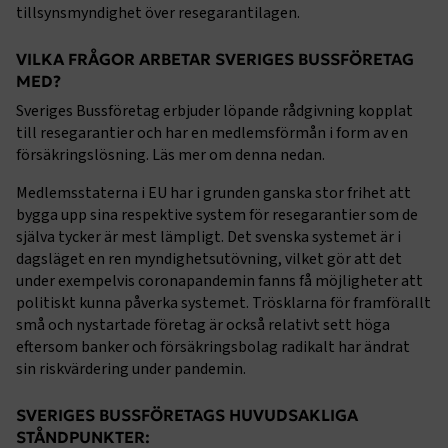
tillsynsmyndighet över resegarantilagen.
VILKA FRÅGOR ARBETAR SVERIGES BUSSFÖRETAG
MED?
Sveriges Bussföretag erbjuder löpande rådgivning kopplat
till resegarantier och har en medlemsförmån i form av en
försäkringslösning. Läs mer om denna nedan.
Medlemsstaterna i EU har i grunden ganska stor frihet att
bygga upp sina respektive system för resegarantier som de
själva tycker är mest lämpligt. Det svenska systemet är i
dagsläget en ren myndighetsutövning, vilket gör att det
under exempelvis coronapandemin fanns få möjligheter att
politiskt kunna påverka systemet. Trösklarna för framförallt
små och nystartade företag är också relativt sett höga
eftersom banker och försäkringsbolag radikalt har ändrat
sin riskvärdering under pandemin.
SVERIGES BUSSFÖRETAGS HUVUDSAKLIGA
STÅNDPUNKTER: