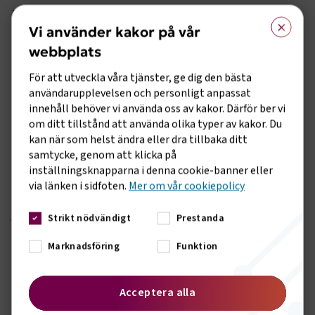
PREMIER OCH AVGIFTER
×
Vi använder kakor på vår
Vector Nordic har med anledning av att det numera är en
högre risk att försäkra reseföretag övergått till individuella
webbplats
bedömningar för varje företag som söker. Premien speglar
För att utveckla våra tjänster, ge dig den bästa
företagets finansiella situation och framtida möjligheter.
användarupplevelsen och personligt anpassat
För befintliga kunder till Vector Nordic kommer villkoren att
innehåll behöver vi använda oss av kakor. Därför ber vi
justeras när det är dags för förnyelser/förlängningar av
om ditt tillstånd att använda olika typer av kakor. Du
garantier.
kan när som helst ändra eller dra tillbaka ditt
Den minimipremie som tillämpas för medlemmar i Sveriges
samtycke, genom att klicka på
Bussföretag är 8000 kr (motsvarande är 10000 kronor för
inställningsknapparna i denna cookie-banner eller
icke-medlemmar).
via länken i sidfoten.
Mer om vår cookiepolicy
ÄR DU INTRESSERAD AV ETT ERBJUDANDE?
Strikt nödvändigt
Prestanda
Kontakta Vector Nordic AB via vectornordic.com eller mejla
Marknadsföring
Funktion
till
info@vectornordic.com.
AVSLUTAD STATLIG UTREDNING KRING
Acceptera alla
RESEGARANTISYSTEMET