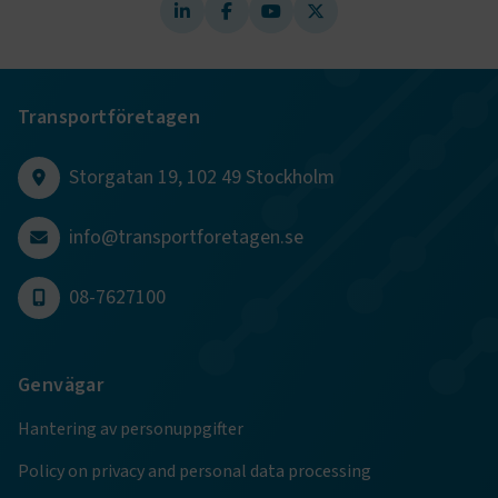
Transportföretagen
Storgatan 19, 102 49 Stockholm
info@transportforetagen.se
TF-XSRF-TOKEN
www.transportforetagen.se
Session
08-7627100
session
transportforetagen.shinyapps.io
Session
Genvägar
Hantering av personuppgifter
Policy on privacy and personal data processing
e