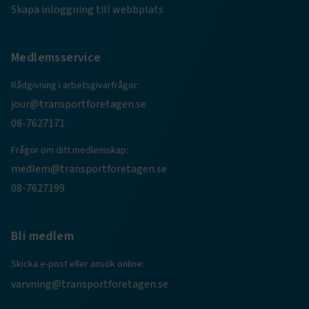
ARRAffinitySameSite
Session
Skapa inloggning till webbplats
Microsoft Corporation
.www.transportforetagen.se
Medlemsservice
Rådgivning i arbetsgivarfrågor:
jour@transportforetagen.se
08-7627171
VISITOR_PRIVACY_METADATA
5
YouTube
månader
.youtube.com
4 veckor
Frågor om ditt medlemskap:
medlem@transportforetagen.se
08-7627199
Bli medlem
Skicka e-post eller ansök online:
.EPiForm_VisitorIdentifier
2
Episerver
månader
www.transportforetagen.se
varvning@transportforetagen.se
4 veckor