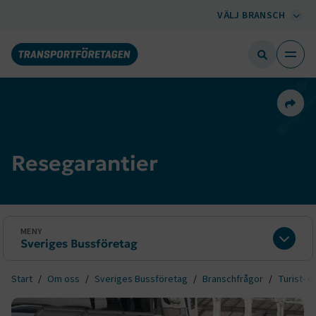
VÄLJ BRANSCH
Dela 
Resegarantier
MENY
Sveriges Bussföretag
Expan
Start
Om oss
Sveriges Bussföretag
Branschfrågor
Turist- o