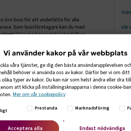
Stä
a bra buss
för att underlätta för alla
ussresa. Som bussföretagare kan du med
Vår 
er i kontakter med presumtiva beställare
h trevlig upplevelse är det bra att lägga
Utve
bussresa!
Vi använder kakor på vår webbplats
Yrke
eckla våra tjänster, ge dig den bästa användarupplevelsen oc
Kö
ehåll behöver vi använda oss av kakor. Därför ber vi om ditt 
Bli 
olika typer av kakor. Du kan när som helst ändra eller dra til
Be
enom att klicka på inställningsknapparna i denna cookie-bann
ngdomar
foten.
Mer om vår cookiepolicy
EU
 Nationalföreningen för trafiksäkerhetens
Kör
Prestanda
Marknadsföring
F
igt
rn och ungdomar
. För att bussresan ska bli
Yr
gga ner lite extra möda på
ch ungdomar som är resenärer. Foldrarna
Acceptera alla
Endast nödvändiga