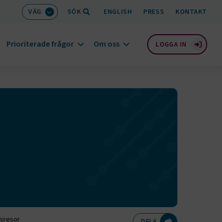
VÄG
SÖK
ENGLISH
PRESS
KONTAKT
Prioriterade frågor
Om oss
LOGGA IN
ssresor
Dela på Twitte
Dela på F
Dela 
D
DELA