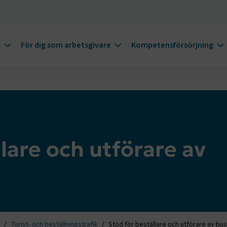
m
För dig som arbetsgivare
Kompetensförsörjning
lare och utförare av
Turist- och beställningstrafik
Stöd för beställare och utförare av bu