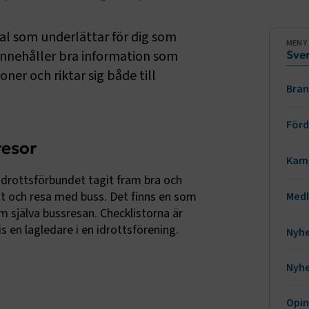
Sido
ial som underlättar för dig som
MENY
 innehåller bra information som
Sver
er och riktar sig både till
Bran
Up
Förd
resor
Kom
Sä
Kamp
Tur
drottsförbundet tagit fram bra och
Bu
Ev
ut och resa med buss. Det finns en som
Med
Sk
 själva bussresan. Checklistorna är
Et
Ka
St
 en lagledare i en idrottsförening.
Nyhe
Tr
Mi
Lo
Mi
Nyhe
Sm
St
Ti
Tr
Opin