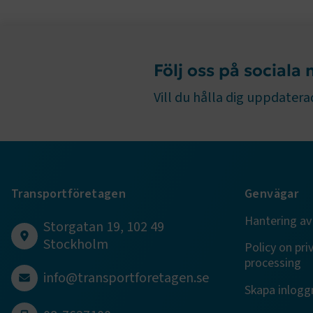
ARRAffinity
Följ oss på sociala
.EPiForm_B
Vill du hålla dig uppdaterad
Transportföretagen
Genvägar
Hantering av
TF-XSRF-TO
Storgatan 19, 102 49
Stockholm
Policy on pri
processing
session
info@transportforetagen.se
Skapa inloggn