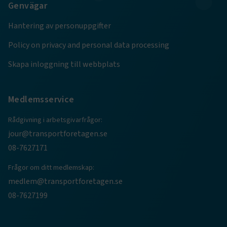
Genvägar
Hantering av personuppgifter
ARRAffinity
Session
Microsoft Corporation
.www.transportforetagen.se
Policy on privacy and personal data processing
Skapa inloggning till webbplats
Medlemsservice
.EPiForm_BID
www.transportforetagen.se
2
månader
Rådgivning i arbetsgivarfrågor:
4 veckor
jour@transportforetagen.se
08-7627171
Frågor om ditt medlemskap:
medlem@transportforetagen.se
08-7627199