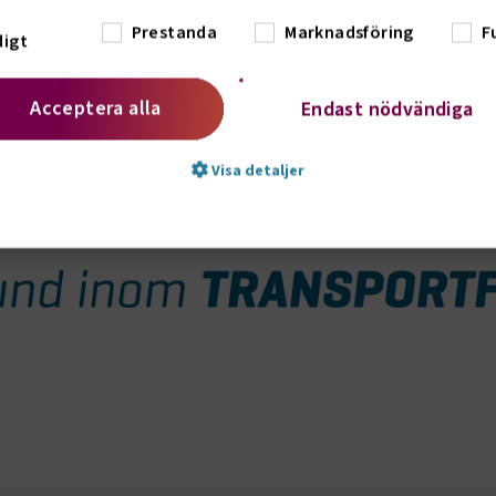
Prestanda
Marknadsföring
F
igt
Acceptera alla
Endast nödvändiga
gioner
Visa detaljer
r inom ämnesspecifika kommittéer och
as dessutom speciella projektgrupper.
enom våra regionsstyrelser med regionala
t nödvändigt
Prestanda
Marknadsföring
Fu
vändiga kakor låter dig använda webbplatsen genom att aktivera grundläg
, såsom sidnavigering och åtkomst till säkra områden på webbplatsen. Web
te korrekt utan dessa kakor.
Leverantör
/
Domän
Utgång
Beskrivning
e.Session
transportforetagen.se
Session
Används av webbplatsens 
funktioner.
e.AuthCookie
transportforetagen.se
1 år
Används för att hålla anv
inloggade och ge korrekta 