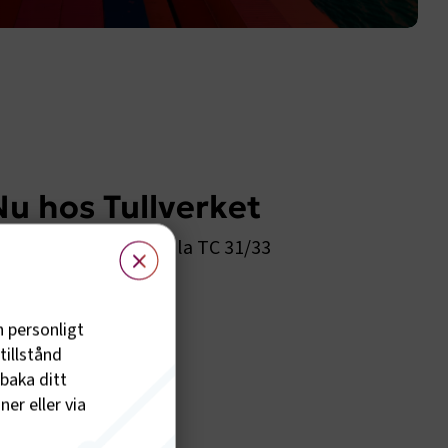
Nu hos Tullverket
×
 det endast att beställa TC 31/33 
erket. 
h personligt
tillstånd
lbaka ditt
er eller via