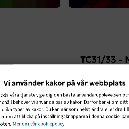
TC31/33 - 
Sedan den 1 juli går
blanketter hos Tullv
Vi använder kakor på vår webbplats
eckla våra tjänster, ge dig den bästa användarupplevelsen oc
Läs mer
ehåll behöver vi använda oss av kakor. Därför ber vi om ditt 
olika typer av kakor. Du kan när som helst ändra eller dra til
enom att klicka på inställningsknapparna i denna cookie-bann
foten.
Mer om vår cookiepolicy