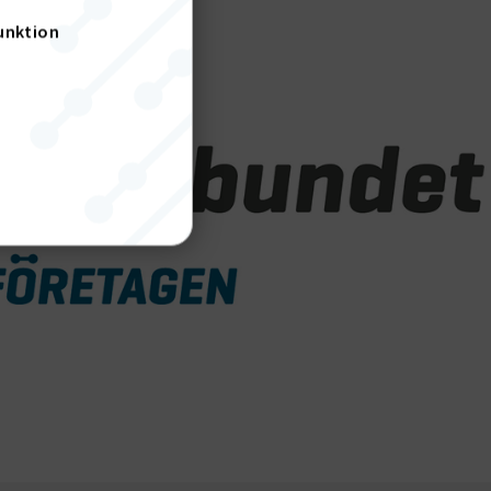
unktion
nktion
gande
bplatsen
tekniska
ändare
behörigheter