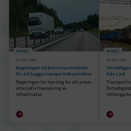
NYHET
NYHET
09 JULI 2026
02 JULI 2026
Regeringen vill pröva nya modeller
Förtydligan
för att bygga transportinfrastruktur
från 1 juli
Regeringen tar nya steg för att pröva
Transportin
alternativ finansiering av
förtydligand
infrastruktur
tillfälliga t
lågvärdeför
(Internation
Forwarders 