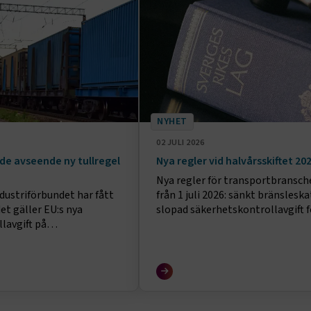
NYHET
02 JULI 2026
de avseende ny tullregel
Nya regler vid halvårsskiftet 20
Nya regler för transportbransch
dustriförbundet har fått
från 1 juli 2026: sänkt bränsleska
et gäller EU:s nya
slopad säkerhetskontrollavgift f
ullavgift på
flyg, skattefri elbilsladdning och
sändelser från FIATA
skärpta krav på färdskrivare.
al Federation of Freight
Associations).