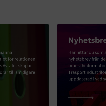
Nyhetsbr
lmänna
Här hittar du som
let för relationen
nyhetsbrev från de
. Avtalet skapar
branschinformatio
rar till smidigare
Trasportindustriför
uppdaterad i vad s
Nyhetsbrev