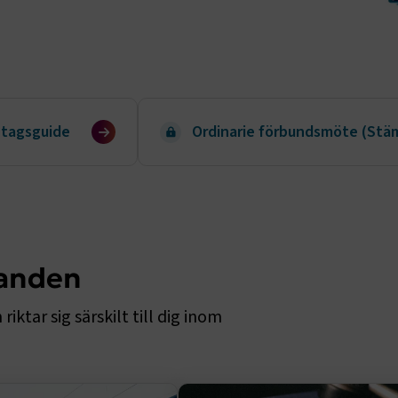
etagsguide
Ordinarie förbundsmöte (St
landen
tar sig särskilt till dig inom