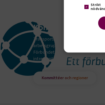
Strikt
nödvänd
Kommittéer och re
Transportindustriförbundet arbeta
arbetsgrupper. Vid behov organiser
Förbundet arbetar även regionalt g
Strik
intressenter och frågor.
Strikt nöd
funktioner
fungerar in
Kommittéer och regioner
Namn
.AspNetCor
.AspNetCor