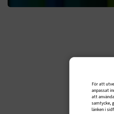
För att utv
anpassat inn
att använda 
samtycke, g
länken i sid