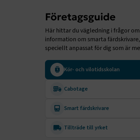
CookieScri
Företagsguide
Här hittar du vägledning i frågor om 
information om smarta färdskrivare,
ARRAffinity
speciellt anpassat för dig som är m
Kör- och vilotidsskolan
.EPiForm_B
Cabotage
Smart färdskrivare
Tillträde till yrket
TF-XSRF-TO