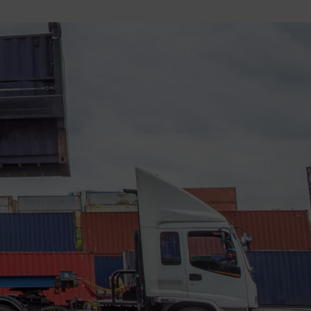
r du loggar
n. De lagras
efter att de
 kända som
beständiga
ies.
 Azure som
r
kerställer
gar från en
tid hanteras
.
tt lagra
h
eraktion med
ar uppgifter
m olika
llningar,
as preferenser
.
entifiera vem
rmulär.
 på