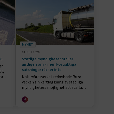
NYHET
01 JULI 2026
26
Statliga myndigheter ställer
äntligen om – men kortsiktiga
en
satsningar räcker inte
tt,
ör
Naturvårdsverket redovisade förra
veckan sin kartläggning av statliga
myndigheters möjlighet att ställa
om fordon till fossilfria alternativ –
men kortsiktiga satsningar räcker
inte