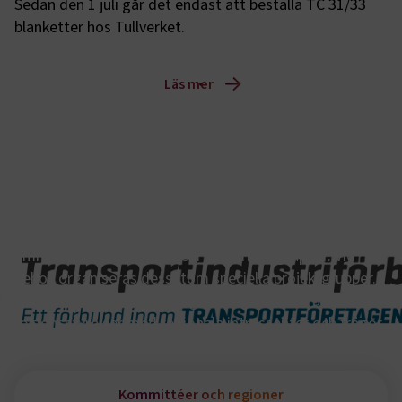
Sedan den 1 juli går det endast att beställa TC 31/33 
blanketter hos Tullverket. 
Läs mer
Kommittéer och regioner
Transportindustriförbundet arbetar inom
ämnesspecifika kommittéer och arbetsgrupper. Vid
behov organiseras dessutom speciella projektgrupper.
Förbundet arbetar även regionalt genom våra
regionsstyrelser med regionala intressenter och frågor.
Kommittéer och regioner