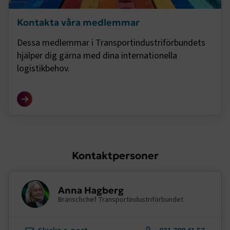
Kontakta våra medlemmar
VISITOR_PRIVACY_METADATA
5
YouTube
månader
.youtube.com
Dessa medlemmar i Transportindustriförbundets
4 veckor
hjälper dig gärna med dina internationella
logistikbehov.
.EPiForm_VisitorIdentifier
2
Episerver
månader
www.transportforetagen.se
Kontaktpersoner
4 veckor
EPiStateMarker
www.transportforetagen.se
Session
Anna Hagberg
Branschchef Transportindustriförbundet