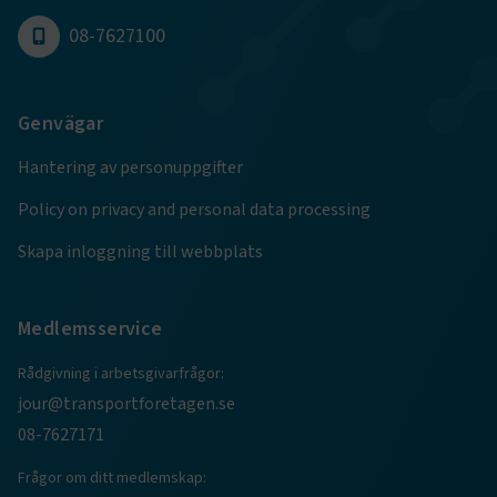
månader
analystjänst. D
4 veckor
används för att 
08-7627100
användare genom 
ett slumpmässig
nummer som
klientidentifiera
varje sidförfråg
Genvägar
webbplats och a
beräkna besökar-
kampanjdata fö
Hantering av personuppgifter
webbplatsanaly
ai_user
1 år
Detta cookie-na
Microsoft Corporation
Policy on privacy and personal data processing
associerat med M
www.transportforetagen.se
Application Insi
programvaran, 
Skapa inloggning till webbplats
statisk användn
telemetriinforma
som bygger på A
molnplattformen
Medlemsservice
unik cookie för
användaridentif
det möjligt att 
användare som 
Rådgivning i arbetsgivarfrågor:
till applikatione
jour@transportforetagen.se
08-7627171
Frågor om ditt medlemskap: