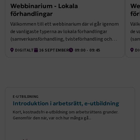
Webbinarium - Lokala
We
förhandlingar
fö
Google Privacy Policy
Välkommen till ett webbinarium där vi går igenom
Välk
de vanligaste typerna av lokala förhandlingar
de v
ARRAffinity
Session
Microsoft Corporation
.www.transportforetagen.se
(samverkansförhandling, tvisteförhandling och
(sam
intresseförhandling).
intr
DIGITALT
16 SEPTEMBER
09:00 - 09:45
DI
E-utbildning
.EPiForm_BID
www.transportforetagen.se
2
månader
4 veckor
E-UTBILDNING
Introduktion i arbetsrätt, e-utbildning
Kort, kostnadsfri e-utbildning om arbetsrättens grunder.
Genomför den när, var och hur många gå...