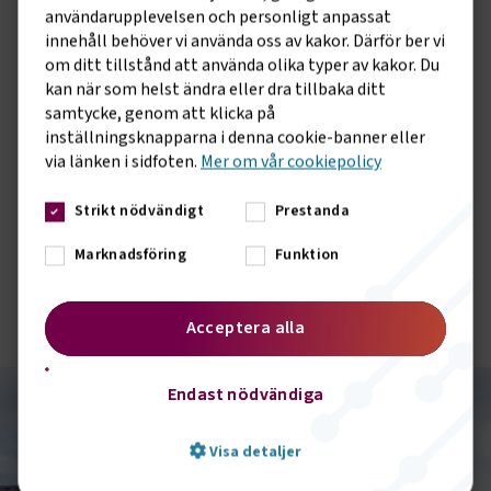
olika teman som förklarar kör- och vilotider på ett enkelt
användarupplevelsen och personligt anpassat
sätt.
innehåll behöver vi använda oss av kakor. Därför ber vi
Mer om
Kör- och vilotidsskolan
om ditt tillstånd att använda olika typer av kakor. Du
kan när som helst ändra eller dra tillbaka ditt
samtycke, genom att klicka på
inställningsknapparna i denna cookie-banner eller
Cabotage
via länken i sidfoten.
Mer om vår cookiepolicy
Cabotage
Smart färdskrivare
Strikt nödvändigt
Prestanda
Cabotage innebär att ett transportföretag som är etablerat
utomlands under vissa förutsättningar har rätt att genomföra
Marknadsföring
Funktion
Smart färdskrivare
yrkesmässiga tillfälliga inrikestransporter i ett EU-land.
Tillträde till yrket
När mobilitetspaketet beslutades sommaren 2020 bestämdes det
Mer om
Cabotage
att en ny version av den smarta färdskrivaren ska tas fram, kallad
Acceptera alla
Tillträde till yrket
smart färdskrivare version 2.
För att få bedriva yrkesmässigt trafik som vägoperatör inom EU och
Mer om
Smart färdskrivare
transportera gods eller passagerare så måste vissa villkor uppfyllas
Endast nödvändiga
Mer om
Tillträde till yrket
Information för speditörs- och
Visa detaljer
logistikföretag