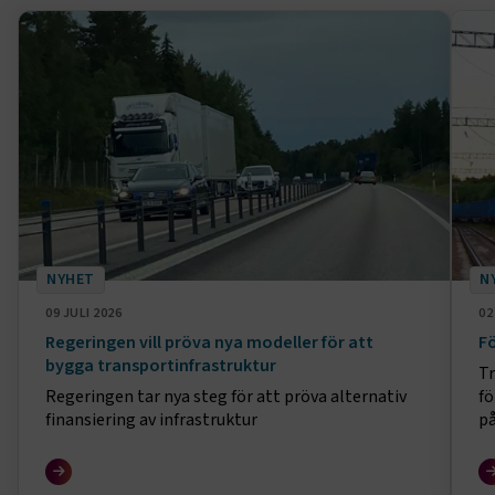
NYHET
N
09 JULI 2026
02
Regeringen vill pröva nya modeller för att
Fö
bygga transportinfrastruktur
Tr
Regeringen tar nya steg för att pröva alternativ
fö
finansiering av infrastruktur
på
Fe