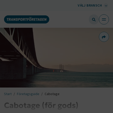
VÄLJ BRANSCH
Dela 
Start
Företagsguide
Cabotage
Cabotage (för gods)