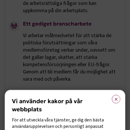
de arbetsrättsliga frågor som kan
uppkomma på din arbetsplats.
Ett gediget branscharbete
Vi arbetar målmedvetet för att stärka de
politiska förutsättningar som våra
medlemsföretag verkar under, oavsett om
det gäller lagar, skatter, att stärka
kompetensförsörjningen eller EU-frågor.
Genom att bli medlem får du möjlighet att
vara med och påverka.
Ett medlemskap är en
×
kvalitetsstämpel
Vi använder kakor på vår
webbplats
Att vara medlem innebär att du både
omfattas av ett kollektivavtal och
För att utveckla våra tjänster, ge dig den bästa
dessutom blir en del av Svenskt Näringsliv.
användarupplevelsen och personligt anpassat