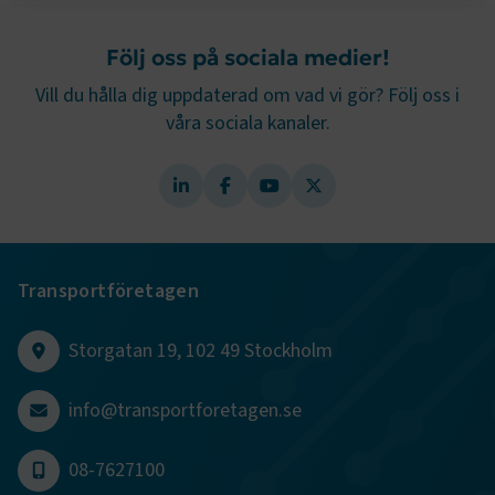
Strikt nödvändigt
Prestanda
Följ oss på sociala medier!
Marknadsföring
Funktion
Vill du hålla dig uppdaterad om vad vi gör? Följ oss i
Strikt nödvändiga kakor låter dig använda webbplatsen
våra sociala kanaler.
genom att aktivera grundläggande funktioner, såsom
sidnavigering och åtkomst till säkra områden på
webbplatsen. Webbplatsen fungerar inte korrekt utan
dessa kakor.
Namn
Leverantör
/
Domän
Utgång
.AspNetCore.Session
transportforetagen.se
Session
Transportföretagen
.AspNetCore.AuthCookie
transportforetagen.se
1 år
Storgatan 19, 102 49 Stockholm
info@transportforetagen.se
CookieScriptConsent
2
CookieScript
månader
www.transportforetagen.se
4 veckor
08-7627100