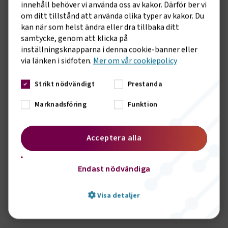
Det är en kvalitetsstämpel för er
innehåll behöver vi använda oss av kakor. Därför ber vi
verksamhet, både när ni har att göra med
om ditt tillstånd att använda olika typer av kakor. Du
kunder och när ni ska rekrytera ny
kan när som helst ändra eller dra tillbaka ditt
samtycke, genom att klicka på
kompetens.
inställningsknapparna i denna cookie-banner eller
via länken i sidfoten.
Mer om vår cookiepolicy
En hemsida fylld med branschnära
innehåll
Strikt nödvändigt
Prestanda
Logga in på vår hemsida och få tillgång till
Marknadsföring
exklusivt innehåll, så som Arbetsgivarguiden
Funktion
eller ta del av utbildningar och nyheter som
riktar sig till dig.
Acceptera alla
Endast nödvändiga
Bli medlem
Visa detaljer