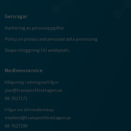
Google Privacy Policy
Genvägar
ARRAffinity
Session
Microsoft Corporation
.www.transportforetagen.se
Hantering av personuppgifter
Policy on privacy and personal data processing
Skapa inloggning till webbplats
Medlemsservice
.EPiForm_BID
www.transportforetagen.se
2
månader
4 veckor
Rådgivning i arbetsgivarfrågor:
jour@transportforetagen.se
08-7627171
Frågor om ditt medlemskap:
medlem@transportforetagen.se
08-7627199