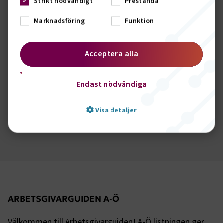
Strikt nödvändigt
Prestanda
Marknadsföring
Funktion
Acceptera alla
Endast nödvändiga
Steg för steg-guider
Visa detaljer
Strikt nödvändigt
Prestanda
Marknadsföring
Funktion
Strikt nödvändiga kakor låter dig använda webbplatsen
ARBETSGIVARGUIDEN A-Ö
genom att aktivera grundläggande funktioner, såsom
sidnavigering och åtkomst till säkra områden på
Välkommen till Arbetsgivarguiden! A-Ö listningen ger
webbplatsen. Webbplatsen fungerar inte korrekt utan