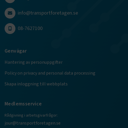
info@transportforetagen.se
.EPiForm_BID
www.transportforetagen.se
2
månader
08-7627100
4 veckor
Genvägar
Hantering av personuppgifter
Policy on privacy and personal data processing
Skapa inloggning till webbplats
Medlemsservice
TF-XSRF-TOKEN
www.transportforetagen.se
Session
Rådgivning i arbetsgivarfrågor:
jour@transportforetagen.se
session
transportforetagen.shinyapps.io
Session