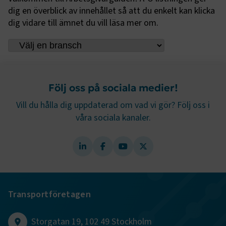
dessa kakor.
dig en överblick av innehållet så att du enkelt kan klicka
dig vidare till ämnet du vill läsa mer om.
Namn
Leverantör
/
Domän
Utgång
.AspNetCore.Session
transportforetagen.se
Session
.AspNetCore.AuthCookie
transportforetagen.se
1 år
Följ oss på sociala medier!
Vill du hålla dig uppdaterad om vad vi gör? Följ oss i
CookieScriptConsent
2
CookieScript
våra sociala kanaler.
månader
www.transportforetagen.se
4 veckor
Google Privacy Policy
ARRAffinity
Session
Microsoft Corporation
.www.transportforetagen.se
Transportföretagen
Storgatan 19, 102 49 Stockholm